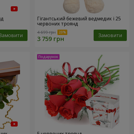
нд
Гігантський бежевий ведмедик і 25
червоних троянд
4 699 грн
Замовити
Замовити
них
5 червоних троянд