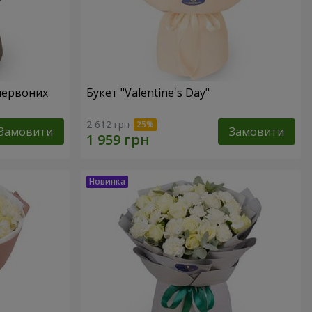
червоних
Букет "Valentine's Day"
2 612 грн
Замовити
Замовити