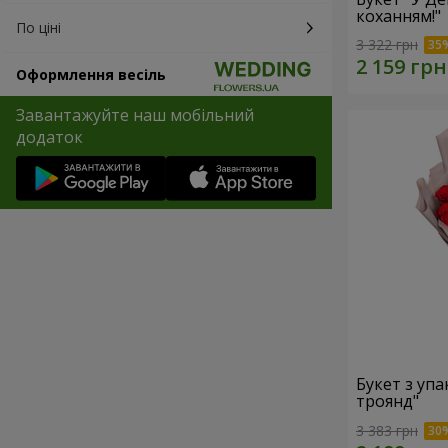
коханням!"
По ціні
3 322 грн
Оформлення весіль
Завантажуйте наш мобільний
додаток
Букет з уп
троянд"
3 383 грн