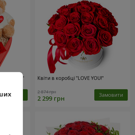
 презент"
Квіти в коробці "LOVE YOU!"
2 874 грн
аших
Замовити
Замовити