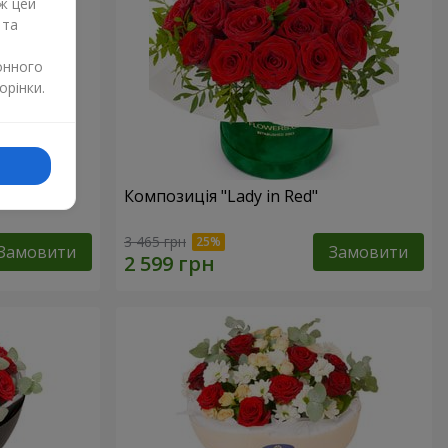
ж цей
 та
онного
орінки.
дмедиком
Композиція "Lady in Red"
3 465 грн
Замовити
Замовити