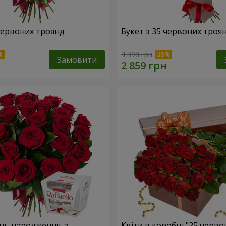
 червоних троянд
Букет з 35 червоних троя
4 398 грн
Замовити
ень народження, з
Квіти в коробці "25 черво