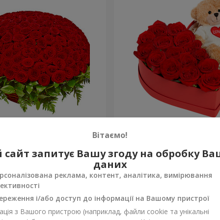
а троянда
Композиція "Зворушливий
Вітаємо!
2 399 грн
 сайт запитує Вашу згоду на обробку В
Замовити
даних
рсоналізована реклама, контент, аналітика, вимірювання
ективності
ереження і/або доступ до інформації на Вашому пристрої
ція з Вашого пристрою (наприклад, файли cookie та унікальні