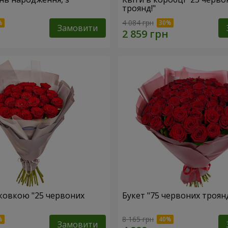
троянд!"
4 084 грн
Замовити
аковкою "25 червоних
Букет "75 червоних троян
8 165 грн
Замовити