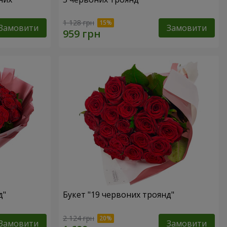
1 128 грн
Замовити
Замовити
д"
Букет "19 червоних троянд"
2 124 грн
Замовити
Замовити