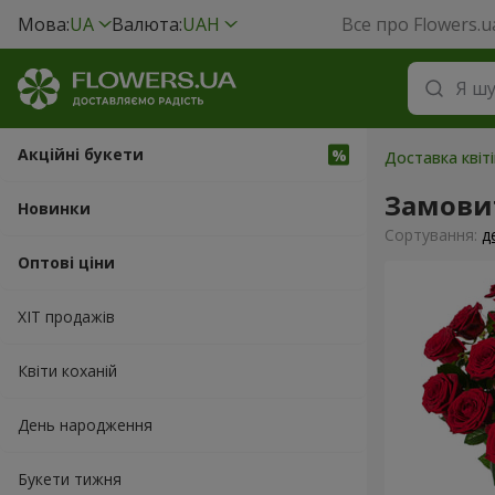
Мова:
UA
Валюта:
UAH
Все про Flowers.u
Акційні букети
Доставка квіті
Замови
Новинки
Сортування:
д
Оптові ціни
ХІТ продажів
Квіти коханій
День народження
Букети тижня