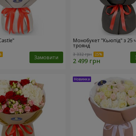
Castle"
Монобукет "Кьюпід" з 25 
троянд
3 332 грн
Замовити