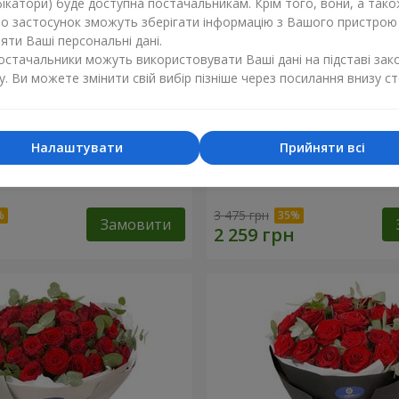
ікатори) буде доступна постачальникам. Крім того, вони, а тако
бо застосунок зможуть зберігати інформацію з Вашого пристрою
ти Ваші персональні дані.
постачальники можуть використовувати Ваші дані на підставі зак
у. Ви можете змінити свій вибір пізніше через посилання внизу ст
Налаштувати
Прийняти всі
х троянд з Пандою
19 червоних троянд з Ве
3 475 грн
Замовити