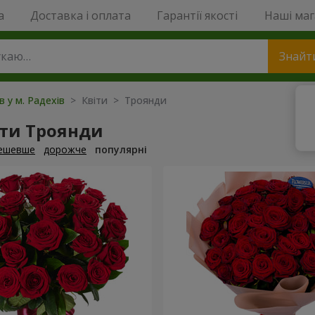
a
Доставка і оплата
Гарантії якості
Наші ма
Знайт
в у м. Радехів
> Квіти > Троянди
ти Троянди
ешевше
дорожче
популярні