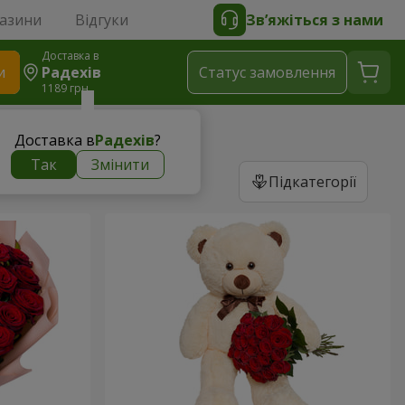
газини
Відгуки
Зв’яжіться з нами
Доставка в
и
Радехів
Статус замовлення
1189 грн
Доставка в
Радехів
?
Так
Змінити
Підкатегорії