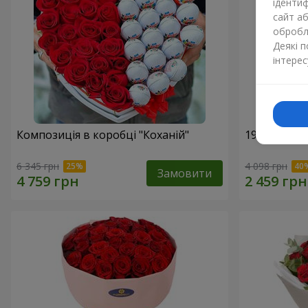
ідентиф
сайт а
обробля
Деякі 
інтерес
Композиція в коробці "Коханій"
19 червони
6 345 грн
4 098 грн
Замовити