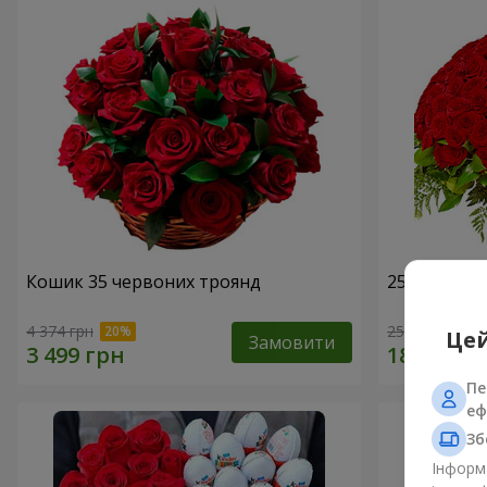
Кошик 35 червоних троянд
251 червон
4 374 грн
25 856 грн
Цей
Замовити
Пе
еф
Зб
Інформа