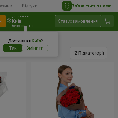
газини
Відгуки
Зв’яжіться з нами
Доставка в
и
Київ
Статус замовлення
безкоштовно
Доставка в
Київ
?
Так
Змінити
Підкатегорії