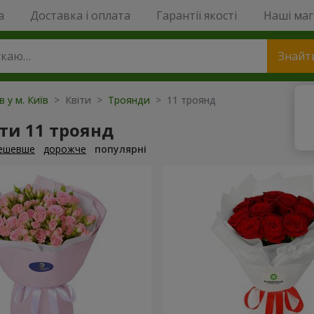
a
Доставка і оплата
Гарантії якості
Наші ма
Знайт
в у м. Київ
> Квіти >
Троянди
> 11 троянд
ти 11 троянд
ешевше
дорожче
популярні