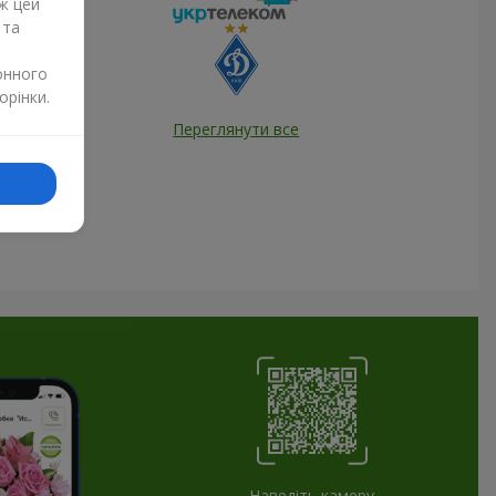
ж цей
 та
онного
орінки.
Переглянути все
Наведіть камеру