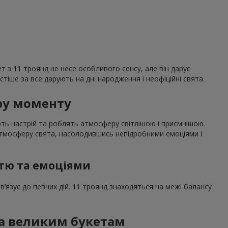
т з 11 троянд не несе особливого сенсу, але він дарує
стіше за все дарують на дні народження і неофіційні свята.
еру моменту
ють настрій та роблять атмосферу світлішою і приємнішою.
 атмосферу свята, насолодившись непідробними емоціями і
стю та емоціями
в’язує до певних дій. 11 троянд знаходяться на межі балансу
ва великим букетам