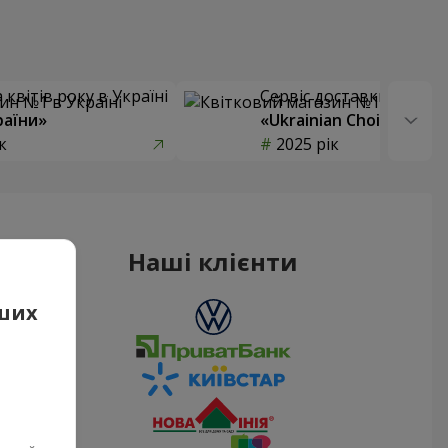
квітів року в Україні
Сервіс доставки квітів
раїни»
«Ukrainian Choice»
к
2025 рік
Наші клієнти
аших