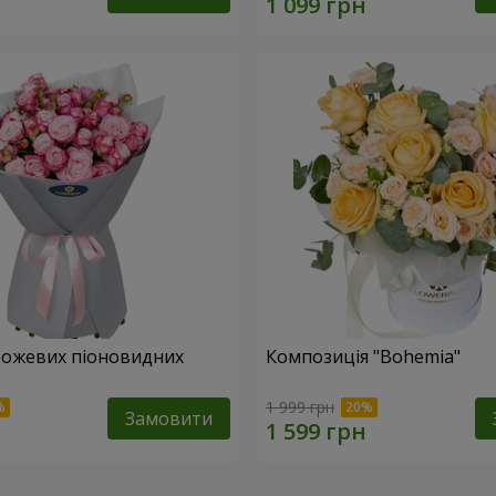
 рожевих піоновидних
Композиція "Bohemia"
1 999 грн
Замовити