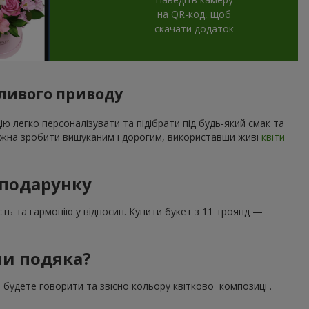
на QR-код, щоб
скачати додаток
обливого приводу
ю легко персоналізувати та підібрати під будь-який смак та
можна зробити вишуканим і дорогим, використавши живі
квіти
 подарунку
ть та гармонію у відносин. Купити букет з 11 троянд —
чи подяка?
 будете говорити та звісно кольору квіткової композиції.