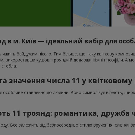
нд в м. Київ — ідеальний вибір для ос
лишить байдужим нікого. Тим більше, що таку квіткову композиці
ним, використавши кущові троянди й додавши ніжні гіпсофіли. А 
 стебла.
та значення числа 11 у квітковому
є особливе ставлення до людини. Воно символізує вірність, щиріс
ть 11 троянд: романтика, дружба 
оду. Все залежить від безпосередньо стилю вручення, слів які ви