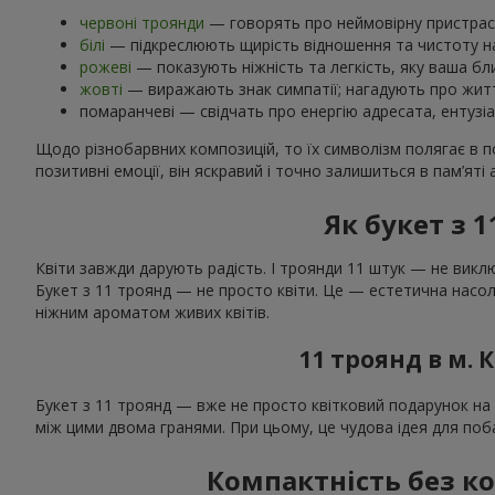
червоні троянди
— говорять про неймовірну пристраст
білі
— підкреслюють щирість відношення та чистоту на
рожеві
— показують ніжність та легкість, яку ваша б
жовті
— виражають знак симпатії; нагадують про життє
помаранчеві — свідчать про енергію адресата, ентузі
Щодо різнобарвних композицій, то їх символізм полягає в п
позитивні емоції, він яскравий і точно залишиться в пам’яті
Як букет з 
Квіти завжди дарують радість. І троянди 11 штук — не вик
Букет з 11 троянд — не просто квіти. Це — естетична насо
ніжним ароматом живих квітів.
11 троянд в м.
Букет з 11 троянд — вже не просто квітковий подарунок на з
між цими двома гранями. При цьому, це чудова ідея для поб
Компактність без к