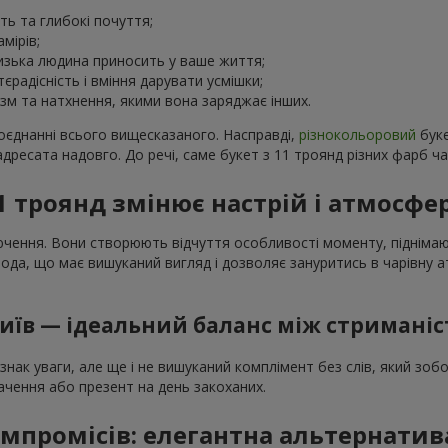
ь та глибокі почуття;
мірів;
лизька людина приносить у ваше життя;
радісність і вміння дарувати усмішки;
азм та натхнення, якими вона заряджає інших.
оєднанні всього вищесказаного. Насправді,
різнокольоровий
буке
 адресата надовго. До речі, саме букет з 11 троянд різних фарб ча
11 троянд змінює настрій і атмосф
лючення. Вони створюють відчуття особливості моменту, підніма
лода, що має вишуканий вигляд і дозволяє зануритись в чарівну
 Київ — ідеальний баланс між стримані
нак уваги, але ще і не вишуканий комплімент без слів, який зобо
ачення або презент на день закоханих.
омпромісів: елегантна альтернати