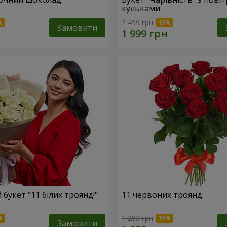
кульками
2 499 грн
Замовити
букет "11 білих троянд!"
11 червоних троянд
1 293 грн
Замовити