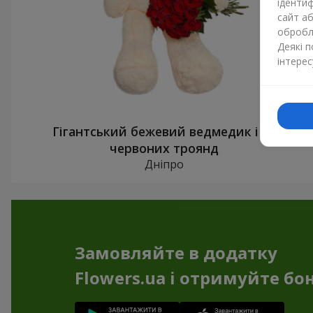
ідентиф
сайт а
обробля
Деякі 
інтерес
Гігантський бежевий ведмедик і 25
червоних троянд
Дніпро
Замовляйте в додатку
Flowers.ua і отримуйте бо