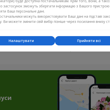
ікатори) буде доступна постачальникам. Крім того, вони, а тако
бо застосунок зможуть зберігати інформацію з Вашого пристрою
ти Ваші персональні дані.
постачальники можуть використовувати Ваші дані на підставі зак
у. Ви можете змінити свій вибір пізніше через посилання внизу ст
Налаштувати
Прийняти всі
Усі фото доставок
Замовити цей товар
нуси