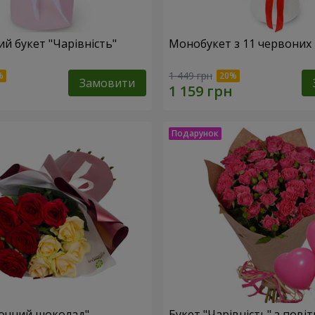
й букет "Чарівність"
Монобукет з 11 червоних
1 449 грн
Замовити
очний шоколад"
Букет "Чарівність" з пові