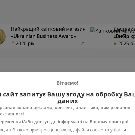
Найкращий квітковий магазин
Доставка 
«Ukrainian Business Award»
«Вибір к
2026 рік
2025 рі
Фотогалерея
Вітаємо!
 сайт запитує Вашу згоду на обробку В
даних
рсоналізована реклама, контент, аналітика, вимірювання
ективності
ереження і/або доступ до інформації на Вашому пристрої
ція з Вашого пристрою (наприклад, файли cookie та унікальні