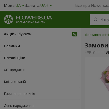
Мова:
UA
Валюта:
UAH
Все про Flowers.u
Акційні букети
Доставка квіті
Замови
Новинки
Сортування:
д
Оптові ціни
ХІТ продажів
Квіти коханій
Гаряча пропозиція
День народження