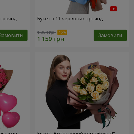
 троянд
Букет з 11 червоних троянд
1 364 грн
Замовити
Замовити
тряними
Букет "Витончений комплімент!"