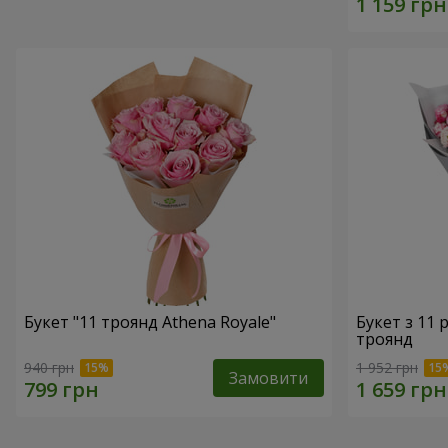
Букет "11 троянд Athena Royale"
Букет з 11
троянд
940 грн
1 952 грн
Замовити