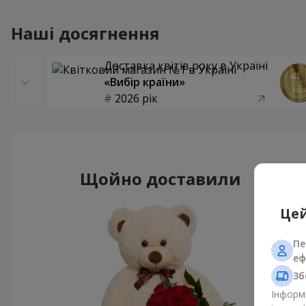
Наші досягнення
Доставка квітів року в Україні
«Вибір країни»
2026 рік
Щойно доставили
Цей
Пе
еф
Зб
Інформа