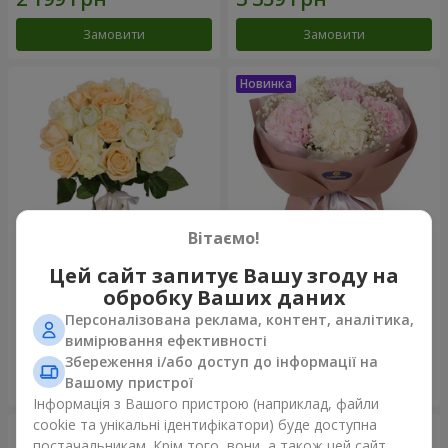
Замовити
Замовити
Вітаємо!
Цей сайт запитує Вашу згоду на
Мікс "Ніжність" із 21
Букет "Щирість"
обробку Ваших даних
троянди
Персоналізована реклама, контент, аналітика,
1 621 грн
3 145 грн
вимірювання ефективності
Збереження і/або доступ до інформації на
Вашому пристрої
Замовити
Замовити
Інформація з Вашого пристрою (наприклад, файли
cookie та унікальні ідентифікатори) буде доступна
постачальникам. Крім того, вони, а також цей сайт