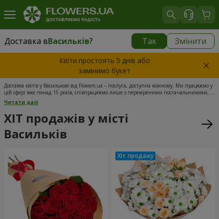
Доставка в
Васильків
?
Так
Змінити
Доставка в
Васильків
|
безкоштовно
Квіти простоять 5 днів або
замінимо букет
Доставка квітів у Василькові від Flowers.ua – послуга, доступна кожному. Ми працюємо у
цій сфері вже понад 15 років, співпрацюємо лише з перевіреними постачальниками, а
мережа наших власних квіткових майстерень є найбільшою в Україні. Квіти для
Читати далі
замовлення закуповуються в день доставки, тому вони завжди найсвіжіші. Наші
менеджери працюють цілодобово, а кур'єрська доставка квітів у Василькові завжди
ХІТ продажів у місті
своєчасна. Скористайтеся нашим сервісом – ви точно залишитеся задоволені.
Васильків