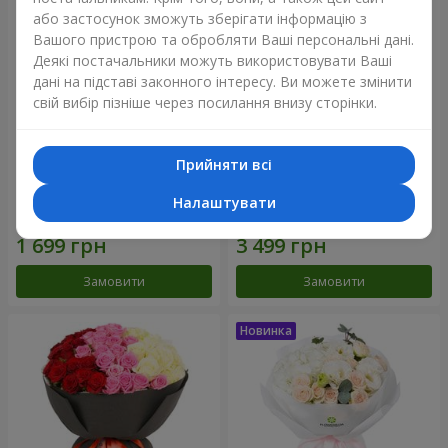
або застосунок зможуть зберігати інформацію з
Вашого пристрою та обробляти Ваші персональні дані.
Деякі постачальники можуть використовувати Ваші
дані на підставі законного інтересу. Ви можете змінити
свій вибір пізніше через посилання внизу сторінки.
Прийняти всі
Букет "Reverence"
Букет "Блакитна казка"
Налаштувати
2 265 грн
4 999 грн
Замовити
Замовити