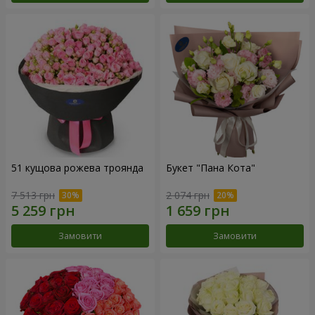
51 кущова рожева троянда
Букет "Пана Кота"
7 513 грн
2 074 грн
Замовити
Замовити