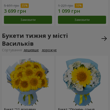
5 691 грн
1 221 грн
Замовити
Замовити
Букети тижня у місті
Васильків
Сортування:
дешевше
дорожче
Букет "11 яскравих
Букет "Промінь сонця