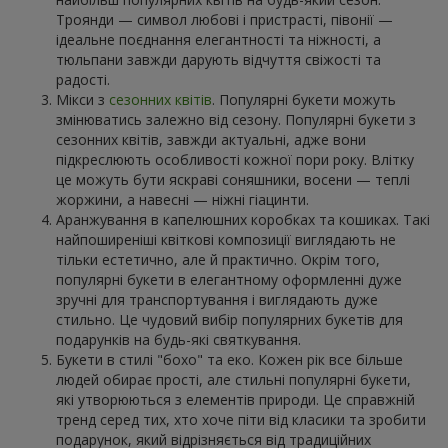
Троянди — символ любові і пристрасті, півонії —
ідеальне поєднання елегантності та ніжності, а
тюльпани завжди дарують відчуття свіжості та
радості.
Мікси з
сезонних квітів
. Популярні букети можуть
змінюватись залежно від сезону. Популярні букети з
сезонних квітів, завжди актуальні, адже вони
підкреслюють особливості кожної пори року. Влітку
це можуть бути яскраві соняшники, восени — теплі
жоржини, а навесні — ніжні гіацинти.
Аранжування в капелюшних коробках та кошиках. Такі
найпоширеніші квіткові композиції виглядають не
тільки естетично, але й практично. Окрім того,
популярні букети в елегантному оформленні дуже
зручні для транспортування і виглядають дуже
стильно. Це чудовий вибір популярних букетів для
подарунків на будь-які святкування.
Букети в стилі "бохо" та еко. Кожен рік все більше
людей обирає прості, але стильні популярні букети,
які утворюються з елементів природи. Це справжній
тренд серед тих, хто хоче піти від класики та зробити
подарунок, який відрізняється від традиційних