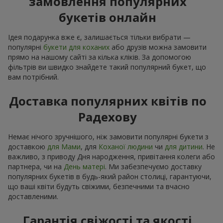
замовлення популярних
букетів онлайн
Ідея подарунка вже є, залишається тільки вибрати —
популярні
букети для коханих
або друзів можна замовити
прямо на нашому сайті за кілька кліків. За допомогою
фільтрів ви швидко знайдете такий популярний букет, що
вам потрібний.
Доставка популярних квітів по
Радехову
Немає нічого зручнішого, ніж замовити популярні букети з
доставкою
для Мами
, для
Коханої людини
чи
для дитини
. Не
важливо, з приводу Дня народження, привітання колеги або
партнера, чи на
День матері
. Ми забезпечуємо доставку
популярних букетів в будь-який район столиці, гарантуючи,
що ваші квіти будуть свіжими, безпечними та вчасно
доставленими.
Гарантія свіжості та якості