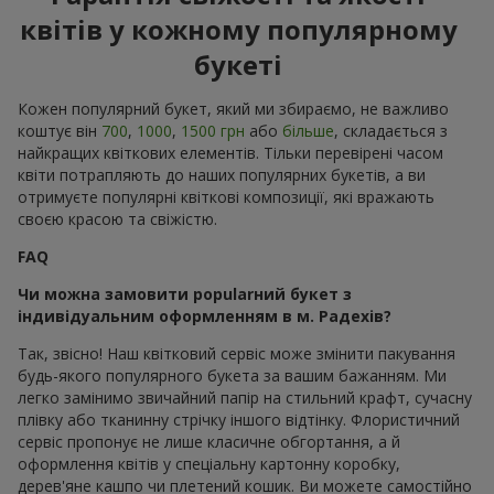
квітів у кожному популярному
букеті
Кожен популярний букет, який ми збираємо, не важливо
коштує він
700
,
1000
,
1500 грн
або
більше
, складається з
найкращих квіткових елементів. Тільки перевірені часом
квіти потрапляють до наших популярних букетів, а ви
отримуєте популярні квіткові композиції, які вражають
своєю красою та свіжістю.
FAQ
Чи можна замовити popularний букет з
індивідуальним оформленням в м. Радехів?
Так, звісно! Наш квітковий сервіс може змінити пакування
будь-якого популярного букета за вашим бажанням. Ми
легко замінимо звичайний папір на стильний крафт, сучасну
плівку або тканинну стрічку іншого відтінку. Флористичний
сервіс пропонує не лише класичне обгортання, а й
оформлення квітів у спеціальну картонну коробку,
дерев'яне кашпо чи плетений кошик. Ви можете самостійно