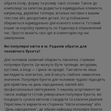
обрати колір, форму та розмір такої основи. Також до
композиції за запитом додаються індивідуальні елементи,
наприклад, дерев’яні топпери, вітальні листівки з вашим
текстом або декоративні деталі. Усі ці побажання
збираються індивідуально для кожного клієнта. Готовий
кошик чи коробку привезуть по Радехову в обумовлений
час. Просто вкажіть свої ідеї в коментарях під час
замовлення.
Які популярні квіти в м. Радехів обрати для
чоловічого букета?
Для чоловіків зазвичай обирають лаконічні, стримані
популярні букети. Це можуть бути троянди, антуріуми,
еустоми, а іноді — і іриси чи орхідеї. Такі квіти не лише
виглядають елегантно, але й несуть глибоке символічне
значення. Популярні букети для чоловіків чудово підходять
для привітань на день народження, ювілей або
профессиональні святкування. У нашому асортименті ви
також знайдете готові універсальні популярні букети, які
поєднують сучасні квіткові стандарти та класичні рішення.
Перегляньте варіанти на сторінках "Квіти коханому" або
"День народження", де зібрані найкращі популярні букети