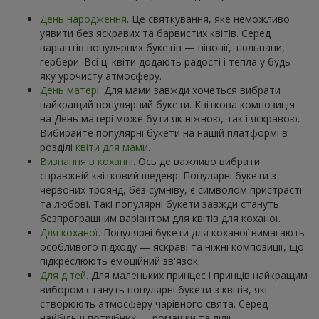
День народження
. Це святкування, яке неможливо
уявити без яскравих та барвистих квітів. Серед
варіантів популярних букетів — півонії, тюльпани,
гербери. Всі ці квіти додають радості і тепла у будь-
яку урочисту атмосферу.
День матері
. Для мами завжди хочеться вибрати
найкращий популярний букети. Квіткова композиція
на День матері може бути як ніжною, так і яскравою.
Вибирайте популярні букети на нашій платформі в
розділі
квіти для мами
.
Визнання в коханні
. Ось де важливо вибрати
справжній квітковий шедевр. Популярні букети з
червоних троянд, без сумніву, є символом пристрасті
та любові. Такі популярні букети завжди стануть
безпрограшним варіантом для квітів для коханої.
Для коханої
. Популярні букети для коханої вимагають
особливого підходу — яскраві та ніжні композиції, що
підкреслюють емоційний зв'язок.
Для дітей
. Для маленьких принцес і принців найкращим
вибором стануть популярні букети з квітів, які
створюють атмосферу чарівного свята. Серед
найбільш потрібних — ромашки та лілії.