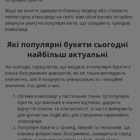
Якщо ви хочете здивувати близьку людину або створити
неповторну атмосферу на святі, вам обов'язково потрібно
звернути увагу на популярні квіти, що складають трендові
композиції.
Які популярні букети сьогодні
найбільш актуальні
На сьогодні, серед квітів, що входять в популярні букети є
кілька безсумнівних фаворитів, які не тільки виглядають
елегантно, але й поєднують універсальність і емоційне
значення. Ось деякі з них:
Об'ємні композиції у пастельних тонах. Ці популярні
букети, що виконані в ніжних відтінках, дарують
відчуття спокою та елегантності. Їх часто вибирають
для урочистих подій або для створення гармонійної
атмосфери.
Популярні букети з троянд, півоній та тюльпанів. Ця
класика флористики, безсумнівно, залишиться серед
найбільш популярних квітів на будь-який сезон.