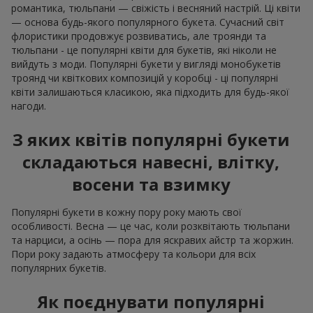
романтика, тюльпани — свіжість і весняний настрій. Ці квіти
— основа будь-якого популярного букета. Сучасний світ
флористики продовжує розвиватись, але троянди та
тюльпани - це популярні квіти для букетів, які ніколи не
вийдуть з моди. Популярні букети у вигляді монобукетів
троянд чи квіткових композицій у коробці - ці популярні
квіти залишаються класикою, яка підходить для будь-якої
нагоди.
З яких квітів популярні букети
складаються навесні, влітку,
восени та взимку
Популярні букети в кожну пору року мають свої
особливості. Весна — це час, коли розквітають тюльпани
та нарциси, а осінь — пора для яскравих айстр та жоржин.
Пори року задають атмосферу та кольори для всіх
популярних букетів.
Як поєднувати популярні