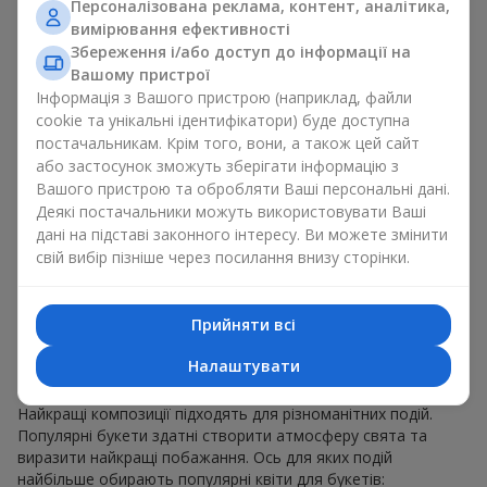
Персоналізована реклама, контент, аналітика,
для будь-якого віку і статі, а їх склад можна
вимірювання ефективності
адаптувати під будь-який захід.
Масові квіткові уподобання. Півонії, тюльпани,
Збереження і/або доступ до інформації на
ромашки — популярні букети, що залишаються
Вашому пристрої
привабливими для покупців. Вони не тільки мають
Інформація з Вашого пристрою (наприклад, файли
чудовий вигляд. Такі популярні букети відображають
cookie та унікальні ідентифікатори) буде доступна
атмосферу свіжості та природної краси.
постачальникам. Крім того, вони, а також цей сайт
або застосунок зможуть зберігати інформацію з
Популярні квіти для букетів часто змінюються залежно від
Вашого пристрою та обробляти Ваші персональні дані.
пори року, але ці класичні популярні букети завжди
Деякі постачальники можуть використовувати Ваші
залишаються в списку тих що мають найбільший попит.
дані на підставі законного інтересу. Ви можете змінити
Якщо ви хочете бути впевненими у своєму виборі,
свій вибір пізніше через посилання внизу сторінки.
звертайтесь до цих перевірених часом популярних квітів.
Для яких подій в м. Радехів
Прийняти всі
обирають популярні букети
Налаштувати
Що важливо пам’ятати, обираючи популярні букети?
Найкращі композиції підходять для різноманітних подій.
Популярні букети здатні створити атмосферу свята та
виразити найкращі побажання. Ось для яких подій
найбільше обирають популярні квіти для букетів: