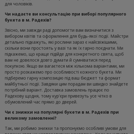
для чоловіків.
Чи надаєте ви консультацію при виборі популярного
букета в м. Радехів?
Звісно, ми завжди раді допомогти вам визначитися з
вибором квітів та оформлення для будь-якої події. Майстри
детально підкажуть, які рослини зараз є найсвіжішими,
скільки вони простоять у вазі та як їх гарно поєднати. Ми
підкажемо, що краще підійде для конкретного свята, щоб
вам не довелося довго думати й сумніватися перед
покупкою. Якщо ви вагаєтеся між кількома варіантами, ми
просто розкажемо про особливості кожного букета. Ми
підберемо гарну композицію під ваш бюджет та формат
майбутньої події. Завдяки цим порадам ви швидко знайдете
потрібний варіант. Доставка замовлень працює по
Радехову щодня, тому кур'єри привезуть усе чітко в
обумовлений час прямо до дверей.
Чи є знижки на популярні букети в м. Радехів при
великому замовленні?
Так, ми робимо знижки та пропонуємо особливі умови для