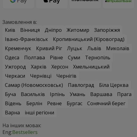
Замовлення в:
Київ
Вінниця
Дніпро
Житомир
Запоріжжя
Івано-Франківськ
Кропивницький (Кіровоград)
Кременчук
Кривий Ріг
Луцьк
Львів
Миколаїв
Одеса
Полтава
Рівне
Суми
Тернопіль
Ужгород
Харків
Херсон
Хмельницький
Черкаси
Чернівці
Чернігів
Самар (Новомосковськ)
Павлоград
Біла Церква
Буча
Васильків
Ірпінь
Умань
Варшава
Прага
Відень
Берлін
Ревне
Бургас
Сонячний берег
Варна
інші регіони
На інших мовах:
Eng:
Bestsellers