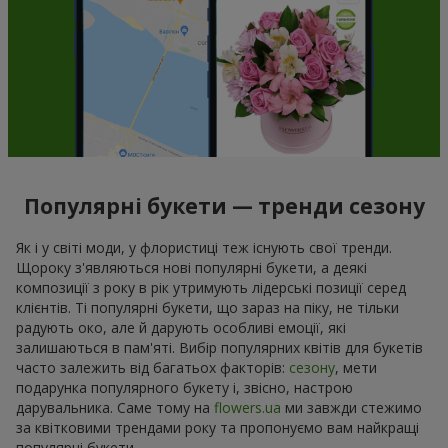
Популярні букети — тренди сезону
Як і у світі моди, у флористиці теж існують свої тренди.
Щороку з'являються нові популярні букети, а деякі
композиції з року в рік утримують лідерські позиції серед
клієнтів. Ті популярні букети, що зараз на піку, не тільки
радують око, але й дарують особливі емоції, які
залишаються в пам'яті. Вибір популярних квітів для букетів
часто залежить від багатьох факторів:
сезону
, мети
подарунка популярного букету і, звісно, настрою
дарувальника. Саме тому на
flowers.ua
ми завжди стежимо
за квітковими трендами року та пропонуємо вам найкращі
популярні букети.