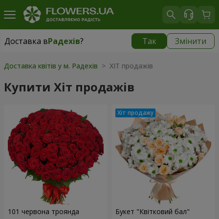
Доставка в
Радехів
?
Так
Змінити
Доставка в
Радехів
|
1189 грн
Доставка квітів у м. Радехів
> ХІТ продажів
Купити Хіт продажів
101 червона троянда
Букет "Квітковий бал"