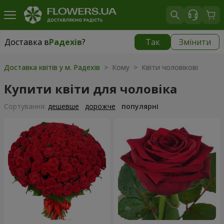
Доставка в
Радехів
?
Так
Змінити
Доставка в
Радехів
|
1189 грн
Доставка квітів у м. Радехів
> Кому > Квіти чоловікові
Купити квіти для чоловіка
Сортування:
дешевше
дорожче
популярні