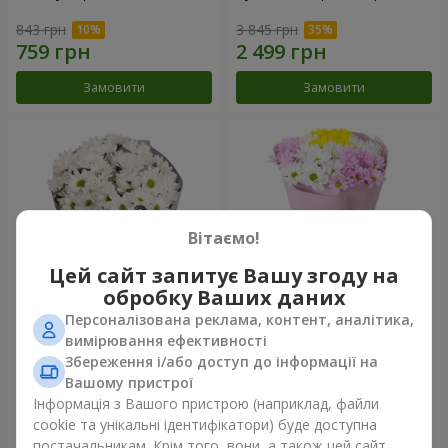
843 грн
3 845 грн
Замовити
Замовити
Вітаємо!
Цей сайт запитує Вашу згоду на
обробку Ваших даних
Персоналізована реклама, контент, аналітика,
Букет "Кіото" з 5 білих
Букет "Пори року"
вимірювання ефективності
хризантем
Збереження і/або доступ до інформації на
999 грн
1 199 грн
Вашому пристрої
Інформація з Вашого пристрою (наприклад, файли
cookie та унікальні ідентифікатори) буде доступна
Замовити
Замовити
постачальникам. Крім того, вони, а також цей сайт