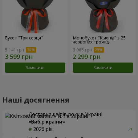
Букет "Три серця"
Монобукет "Кьюпід" з 25
червоних троянд
5 141 грн
3 065 грн
Замовити
Замовити
Наші досягнення
Доставка квітів року в Україні
«Вибір країни»
2026 рік