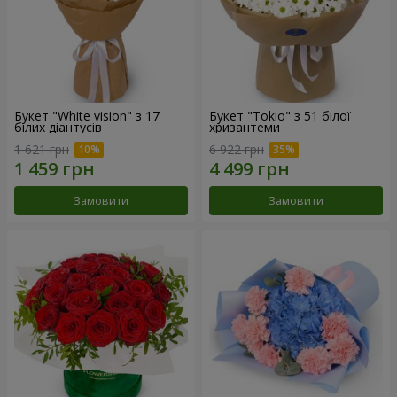
Букет "White vision" з 17
Букет "Tokio" з 51 білої
білих діантусів
хризантеми
1 621 грн
6 922 грн
Замовити
Замовити