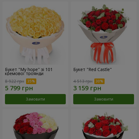
Букет "My hope" зі 101
Букет "Red Castle"
кремової троянди
8 922 грн
4 513 грн
Замовити
Замовити