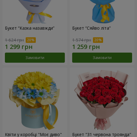
Букет “Казка назавжди”
Букет “Сяйво літа”
1 624 грн
1 574 грн
Замовити
Замовити
Квіти у коробці "Моє диво"
Букет "31 червона троянда"