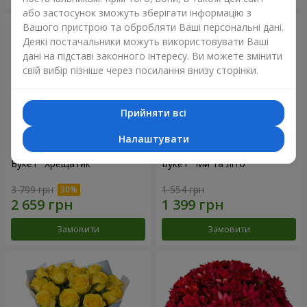
або застосунок зможуть зберігати інформацію з
Вашого пристрою та обробляти Ваші персональні дані.
Деякі постачальники можуть використовувати Ваші
дані на підставі законного інтересу. Ви можете змінити
свій вибір пізніше через посилання внизу сторінки.
Прийняти всі
Налаштувати
Букет "Хрещатик"
Букет "Ми та літо"
3 799 грн
1 554 грн
Замовити
Замовити