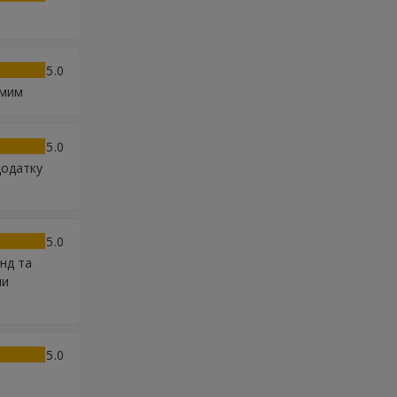
5
омим
5
додатку
5
нд та
ли
5