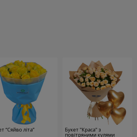
ет “Сяйво літа”
Букет "Краса" з
повітряними кулями