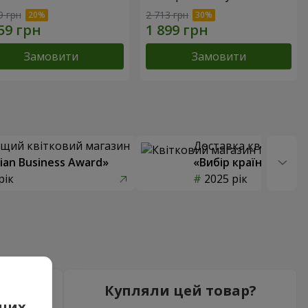
9 грн
2 713 грн
Замовити
Замовити
щий квітковий магазин
Доставка квітів року
ian Business Award»
«Вибір країни»
рік
2025 рік
5
Купляли цей товар?
аших