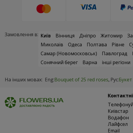
Замовлення в:
Київ
Вінниця
Дніпро
Житомир
За
Миколаїв
Одеса
Полтава
Рівне
С
Самар (Новомосковськ)
Павлоград
Сонячний берег
Варна
інші регіони
На інших мовах:
Eng:
Bouquet of 25 red roses
Рус:
Букет
Контактні
Телефонуй
Київстар
Водафон
Лайфсел
Email