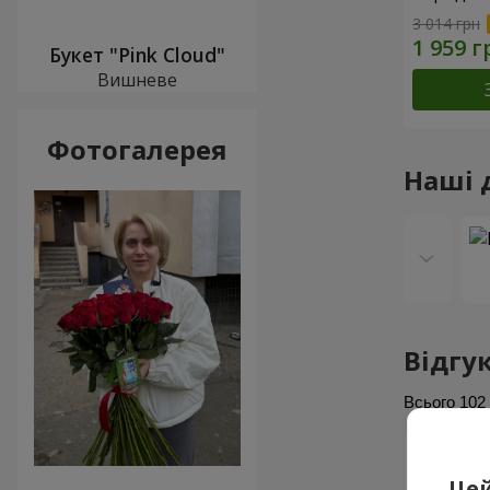
3 014 грн
Букет "Pink Cloud"
Вишневе
Фотогалерея
Наші 
Відгу
Всього
102
Вадим
5 з 5
Цей