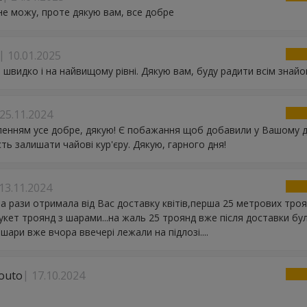
не можу, проте дякую вам, все добре
10.01.2025
 швидко і на найвищому рівні. Дякую вам, буду радити всім знай
25.11.2024
ленням усе добре, дякую! Є побажання щоб добавили у Вашому 
ть залишати чайові кур'єру. Дякую, гарного дня!
13.11.2024
а рази отримала від Вас доставку квітів,перша 25 метрових троя
укет троянд з шарами...на жаль 25 троянд вже після доставки бу
..шари вже вчора ввечері лежали на підлозі....
outo
17.10.2024