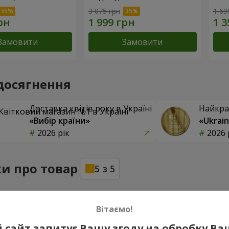
3 075 грн
1 69
Замовити
Замовити
досягнення
Доставка квітів року в Україні
Найкра
«Вибір країни»
«Ukrain
2026 рік
2026 
ки про товар
5
з
5
Вітаємо!
15.07.2026
 сайт запитує Вашу згоду на обробку В