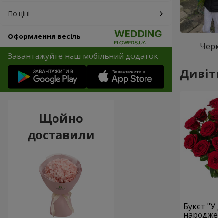
По ціні
Оформлення весіль
Чер
Завантажуйте наш мобільний додаток
Дивіт
Щойно
доставили
Букет "У
народжен