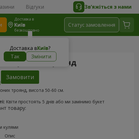
газини
Відгуки
Зв’яжіться з нами
Доставка в
и
Київ
Статус замовлення
безкоштовно
 25 червоних троянд
Доставка в
Київ
?
Так
Змінити
 25 червоних троянд
Замовити
оних троянд, висота 50-60 см.
і:
Квіти простоять 5 днів або ми замінимо букет
ант товару:
и кулями
Опис