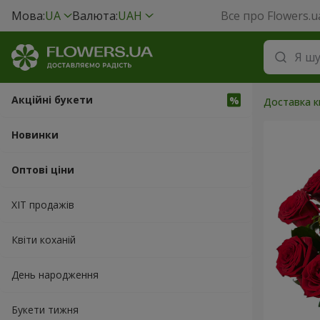
Мова:
UA
Валюта:
UAH
Все про Flowers.u
Акційні букети
Доставка кв
Новинки
Оптові ціни
ХІТ продажів
Квіти коханій
День народження
Букети тижня