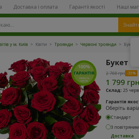
a
Доставка і оплата
Гарантії якості
Наші ма
Знайт
ітів у м. Київ
> Квіти >
Троянди
>
Червоні троянди
> Букет з
Букет з
2 768 грн
Склад:
25 черв
Гарантія якост
Оберіть варі
Стандарт
З повітряним
Доставка