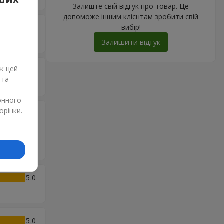
Залиште свій відгук про товар. Це
допоможе іншим клієнтам зробити свій
вибір!
5
Залишити відгук
ж цей
5
 та
онного
орінки.
5
. Дата
4.2025
5
5