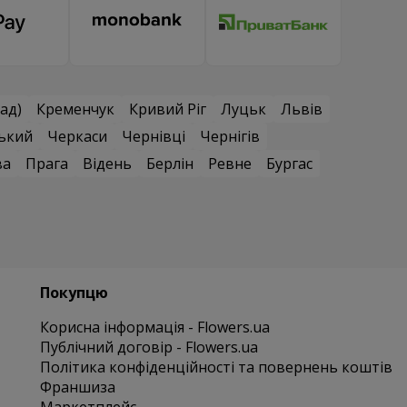
ад)
Кременчук
Кривий Ріг
Луцьк
Львів
ький
Черкаси
Чернівці
Чернігів
ва
Прага
Відень
Берлін
Ревне
Бургас
Покупцю
Корисна інформація - Flowers.ua
Публічний договір - Flowers.ua
Політика конфіденційності та повернень коштів
Франшиза