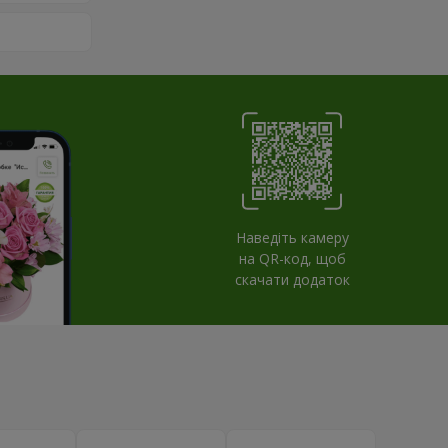
Наведіть камеру
на QR-код, щоб
скачати додаток