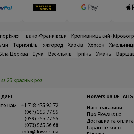
поріжжя
Івано-Франківськ
Кропивницький (Кіровогр
уми
Тернопіль
Ужгород
Харків
Херсон
Хмельниц
Біла Церква
Буча
Васильків
Ірпінь
Умань
Варша
 из 25 красных роз
 дані
Flowers.ua DETAILS
те нам
+1 718 475 92 72
Наші магазини
(067) 355 77 55
Про Flowers.ua
(099) 355 77 55
Доставка та оплата
(073) 565 56 68
Гарантії якості
info@flowers.ua