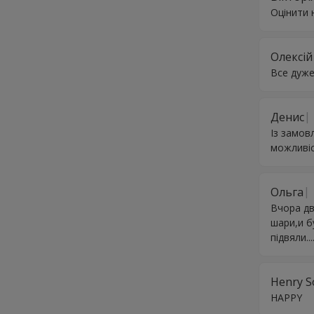
Оцінити 
Олексій
Все дуже
Денис
Із замов
можливіс
Ольга
Вчора дв
шари,и б
підвяли..
Henry S
HAPPY