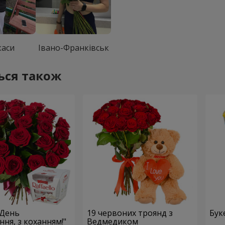
каси
Івано-Франківськ
ься також
 День
19 червоних троянд з
Бук
ня, з коханням!"
Ведмедиком