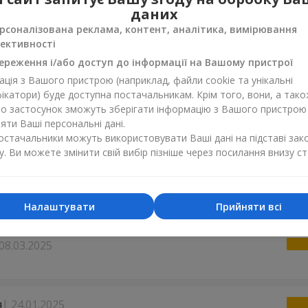
даних
рсоналізована реклама, контент, аналітика, вимірювання
ук Оксана Василівна
28.01.2026
ективності
е,квіти чудові
ереження і/або доступ до інформації на Вашому пристрої
ція з Вашого пристрою (наприклад, файли cookie та унікальні
ікатори) буде доступна постачальникам. Крім того, вони, а тако
й
17.10.2025
бо застосунок зможуть зберігати інформацію з Вашого пристрою
м за те що ви вчасно доставляєте сюрпризи
ти Ваші персональні дані.
постачальники можуть використовувати Ваші дані на підставі зак
у. Ви можете змінити свій вибір пізніше через посилання внизу ст
02.04.2025
 цей букет в якості вибачення від сайту. Букет прийшов чудовий
я 23.03.2025 ще й припала на мій день народження, сьогодні 2.0
і квіти стоять досі. Дуже задоволена!! Дякую ☺️
Налаштувати
Прийняти всі
08.03.2025
я
24.01.2025