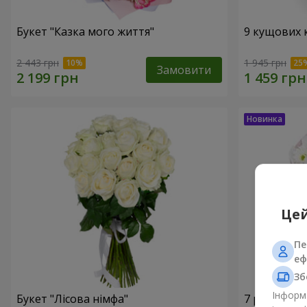
Букет "Казка мого життя"
9 кущових 
2 443 грн
1 945 грн
Замовити
Цей
Пе
еф
Зб
Інформа
Букет "Лісова німфа"
7 ромашко