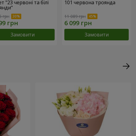
т "23 червоні та білі
101 червона троянда
янди"
6 грн
11 089 грн
Замовити
Замовити