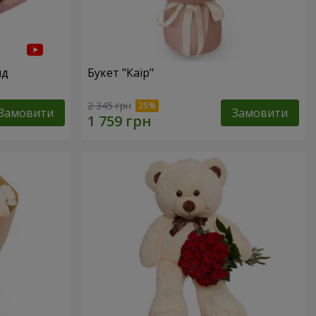
нд
Букет "Каїр"
2 345 грн
Замовити
Замовити