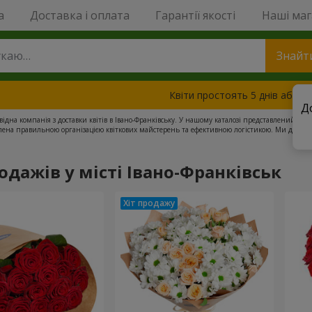
a
Доставка і оплата
Гарантії якості
Наші ма
Знайт
Квіти простоять 5 днів або з
Д
овідна компанія з доставки квітів в Івано-Франківську. У нашому каталозі представлений шир
лена правильною організацією квіткових майстерень та ефективною логістикою. Ми доставля
 день доставки, тому вони завжди найсвіжіші. Наші менеджери працюють цілодобово, а кур
аші емоції дорогим людям, навіть на відстані.
одажів у місті Івано-Франківськ