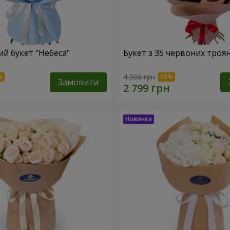
й букет "Небеса"
Букет з 35 червоних троя
4 306 грн
Замовити