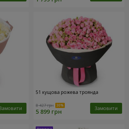
51 кущова рожева троянда
8 427 грн
Замовити
Замовити