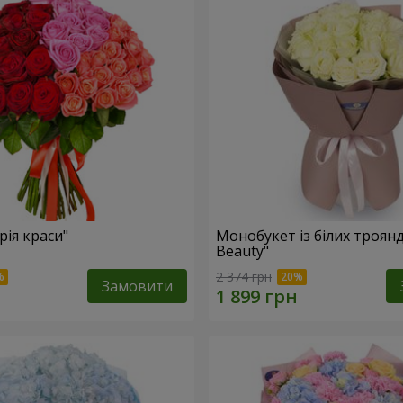
рія краси"
Монобукет із білих троянд
Beauty"
2 374 грн
Замовити