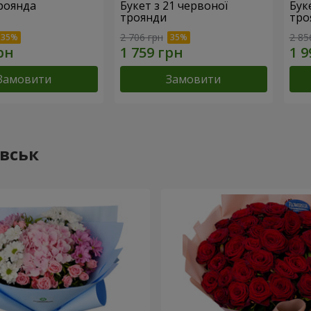
троянда
Букет з 21 червоної
Буке
троянди
тро
2 706 грн
2 85
Замовити
Замовити
івськ