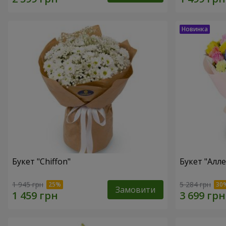
Букет "Chiffon"
Букет "Алл
1 945 грн
5 284 грн
Замовити