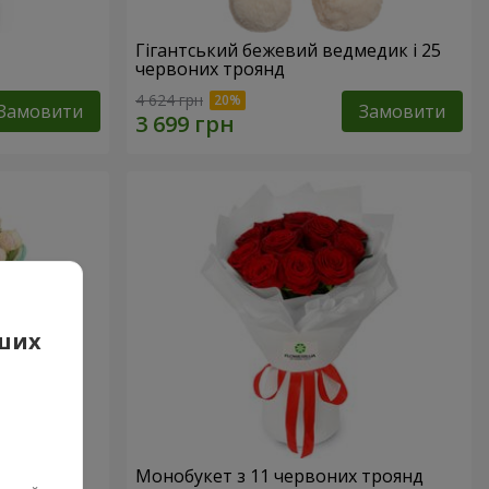
Гігантський бежевий ведмедик і 25
червоних троянд
4 624 грн
Замовити
Замовити
аших
Монобукет з 11 червоних троянд