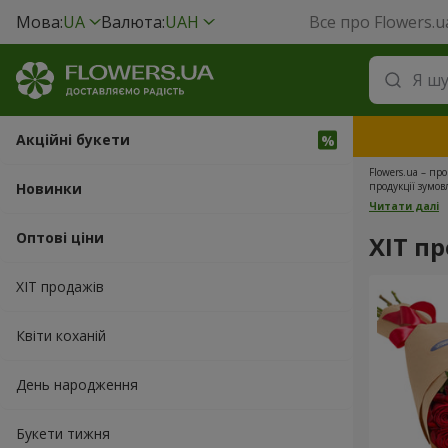
Мова:
UA
Валюта:
UAH
Все про Flowers.u
Акційні букети
Flowers.ua – пр
Новинки
продукції зумов
закуповуються в
Читати далі
і ми передамо в
Оптові ціни
ХІТ пр
ХІТ продажів
Квіти коханій
День народження
Букети тижня