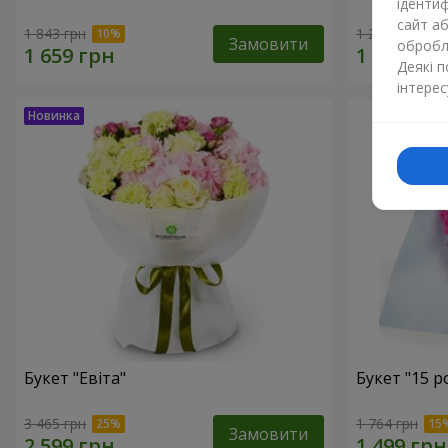
ідентиф
сайт а
1 843 грн
1 293 грн
Замовити
обробля
Деякі 
інтерес
Букет "Евіта"
Букет "15 
3 465 грн
1 764 грн
Замовити