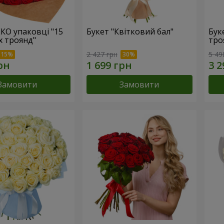
ЕКО упаковці "15
Букет "Квітковий бал"
Бук
х троянд"
тро
2 427 грн
5 49
Замовити
Замовити