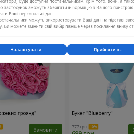
ікатори) буде доступна постачальникам. Крім того, вони, а тако
бо застосунок зможуть зберігати інформацію з Вашого пристрою
2 624 грн
Замовити
ти Ваші персональні дані.
постачальники можуть використовувати Ваші дані на підставі зак
у. Ви можете змінити свій вибір пізніше через посилання внизу ст
Налаштувати
Прийняти всі
рожевих троянд"
Букет "Blueberry"
777 грн
Замовити