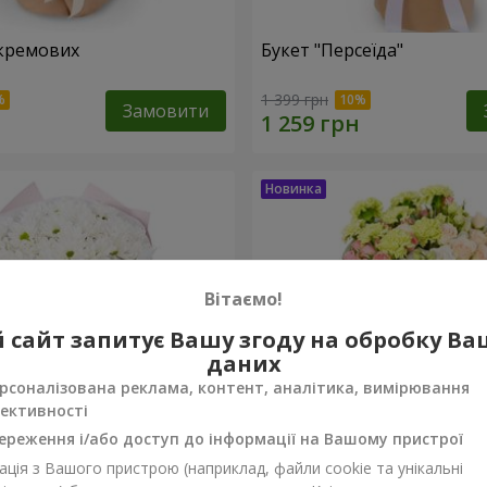
кремових
Букет "Персеїда"
1 399 грн
Замовити
Вітаємо!
 сайт запитує Вашу згоду на обробку В
даних
рсоналізована реклама, контент, аналітика, вимірювання
ективності
ереження і/або доступ до інформації на Вашому пристрої
ція з Вашого пристрою (наприклад, файли cookie та унікальні
вих хризантем
Букет "Navarre"