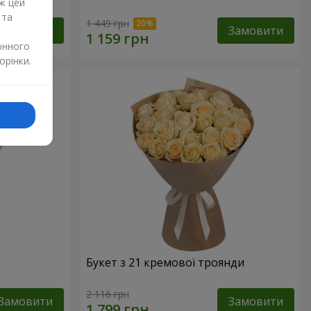
ж цей
 та
1 449 грн
Замовити
Замовити
онного
орінки.
Букет з 21 кремової троянди
2 116 грн
Замовити
Замовити