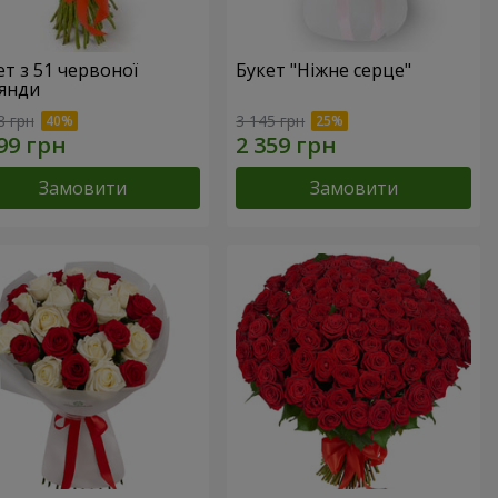
ет з 51 червоної
Букет "Ніжне серце"
янди
8 грн
3 145 грн
Замовити
Замовити