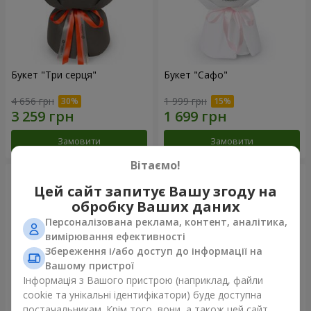
Букет "Три серця"
Букет "Сафо"
4 656 грн
1 999 грн
Замовити
Замовити
Вітаємо!
Цей сайт запитує Вашу згоду на
обробку Ваших даних
Персоналізована реклама, контент, аналітика,
вимірювання ефективності
Збереження і/або доступ до інформації на
Вашому пристрої
Інформація з Вашого пристрою (наприклад, файли
cookie та унікальні ідентифікатори) буде доступна
постачальникам. Крім того, вони, а також цей сайт