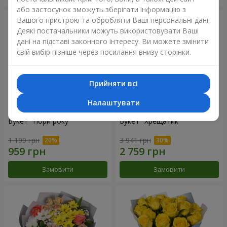
або застосунок зможуть зберігати інформацію з
Вашого пристрою та обробляти Ваші персональні дані.
Деякі постачальники можуть використовувати Ваші
дані на підставі законного інтересу. Ви можете змінити
свій вибір пізніше через посилання внизу сторінки.
Прийняти всі
Налаштувати
Букет "Пори року"
Букет "Хрещатик"
1 199 грн
3 941 грн
Замовити
Замовити