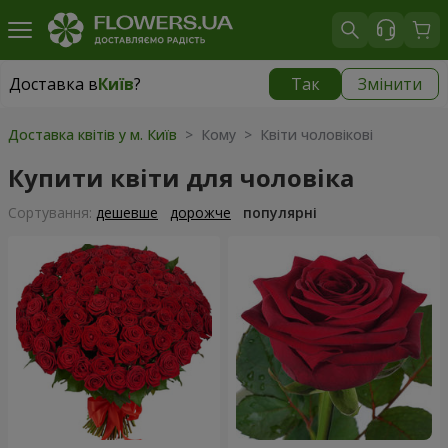
Доставка в
Київ
?
Так
Змінити
Доставка в
Київ
|
безкоштовно
Доставка квітів у м. Київ
> Кому > Квіти чоловікові
Купити квіти для чоловіка
Сортування:
дешевше
дорожче
популярні