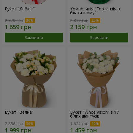
Букет "Дебют"
Композиція "Гортензія в
блакитному"
2 370 грн
2 879 грн
Замовити
Замовити
Букет "Веяна"
Букет "White vision" з 17
білих діантусів
2 856 грн
1 621 грн