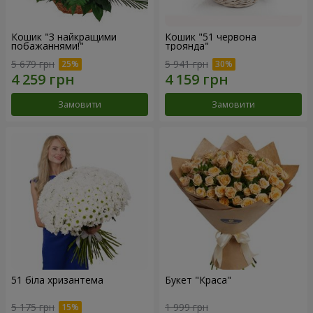
Кошик "З найкращими
Кошик "51 червона
побажаннями!"
троянда"
5 679 грн
5 941 грн
Замовити
Замовити
51 біла хризантема
Букет "Краса"
5 175 грн
1 999 грн