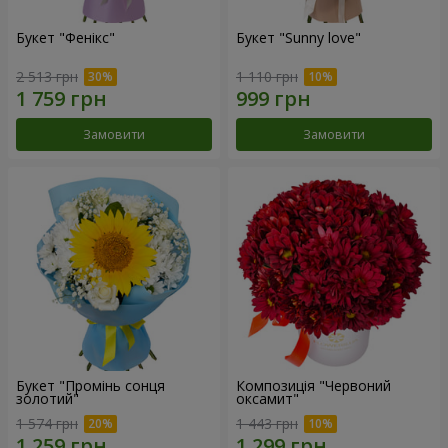
Букет "Фенікс"
Букет "Sunny love"
2 513 грн
1 110 грн
Замовити
Замовити
Букет "Промінь сонця
Композиція "Червоний
золотий"
оксамит"
1 574 грн
1 443 грн