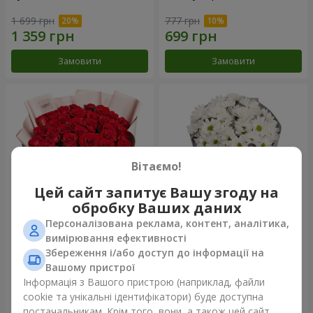
1 699 грн
777 грн
Замовити
Замовити
Вітаємо!
Цей сайт запитує Вашу згоду на
обробку Ваших даних
Персоналізована реклама, контент, аналітика,
Букет "31 червона троянда"
Букет "Кіото" з 5 білих
вимірювання ефективності
хризантем
Збереження і/або доступ до інформації на
3 998 грн
1 066 грн
Вашому пристрої
Інформація з Вашого пристрою (наприклад, файли
cookie та унікальні ідентифікатори) буде доступна
Замовити
Замовити
постачальникам. Крім того, вони, а також цей сайт