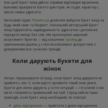
Але щоб букет жінці дійсно справив відповідне враження,
важливо врахувати багато факторів, як подія, характер і,
звісно смаки адресата.
Квітковий сервіс
Flowers.ua
дозволяє вибрати букет жінці на
будь-який смак та бюджет. Унікальний авторський букет
жінці підкреслить індивідуальність адресатки і допоможе
передати емоції без слів. Ми пропонуємо широкий
асортимент букетів — від класичних
троянд
до
оригінальних рішень у стилі ексклюзивної флористики з
урахуванням всіх сучасних трендів.
Коли дарують букети для
жінок
Легше, перерахувати ситуації, коли букет жінці дарувати не
прийнято, ніж ті, коли варто проявити такий знак уваги.
Букети для жінок дарують у сотні ситуацій — і в кожній з них
квіти створюють правильний настрій. Серед найчастіших
приводів, коли букет жінці необхідний, як повітря:
день народження
— привітати з днем народження