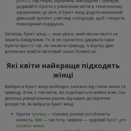
роботі
, партнерів, керівників, викладачів і тренерів,
додавайте букети з улюблених квітів в тематичному
оформленні; до речі, в букет жінці додати маленький
дамський презент у вигляді солодощів, щоб створити
повноцінний подарунок.
Загалом, букет жінці — знак уваги, який ніколи нікого не
лишить байдужими. То ж не соромтесь дарувати гарні
букети просто так, не чекаючи приводу. А влучну ідею
допоможе знайти квітковий салон Flowers.ua
Які квіти найкраще підходять
жінці
Вибирати букет жінці необхідно залежно від стилю жінки та
приводу. Втім, є такі квіти, які подобаються майже всім. Ось
декілька універсальних рішень від наших досвідчених
флористів, як вибрати букет жінці:
букети
троянд
— класика; рожеві уособлюють
ніжність, білі — чистоту, червоні — чудовий
букет для
коханої жінки
;