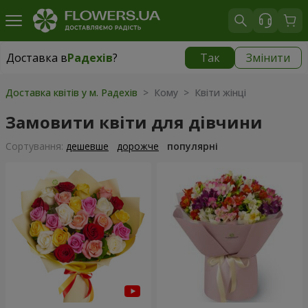
Доставка в
Радехів
?
Так
Змінити
Доставка в
Радехів
|
1189 грн
Доставка квітів у м. Радехів
> Кому > Квіти жінці
Замовити квіти для дівчини
Сортування:
дешевше
дорожче
популярні