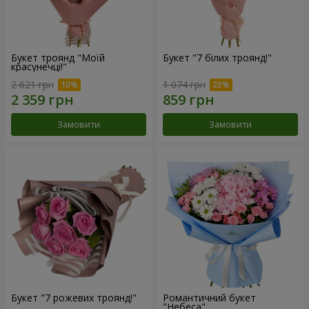
Букет троянд "Моїй
Букет "7 білих троянд!"
красунечці!"
2 621 грн
1 074 грн
Замовити
Замовити
Букет "7 рожевих троянд!"
Романтичний букет
"Небеса"