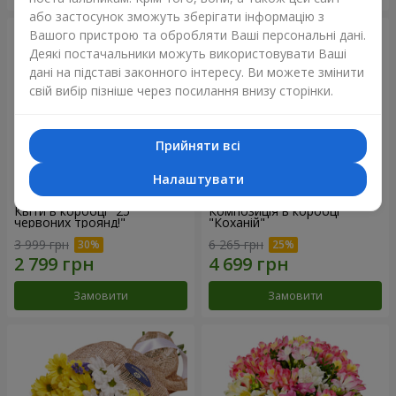
або застосунок зможуть зберігати інформацію з
Вашого пристрою та обробляти Ваші персональні дані.
Деякі постачальники можуть використовувати Ваші
дані на підставі законного інтересу. Ви можете змінити
свій вибір пізніше через посилання внизу сторінки.
Прийняти всі
Налаштувати
Квіти в коробці "25
Композиція в коробці
червоних троянд!"
"Коханій"
3 999 грн
6 265 грн
Замовити
Замовити