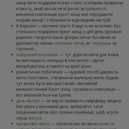
жінці квіти подарувати вже стало основним правилом
етикету, який ніколи не втрачає актуальності;
іменинна композиція букет жінці має передавати
яскраві емоції і створювати відповідний настрій;
8 березня — весняне свято 8 марта не можливо без
стильного подарунка букет жінці; у цей день ідеальне
рішення створити ніжне флористичне послання за
допомогою ніжних
сезонних квітів
, як
тюльпани
чи
гортензії;
освідчення в кохання
— тут доречні квіти для жінки,
які виглядають значуще й елегантно і здатні
викарбуватись в пам’яті на довгі роки;
романтичне побачення — чудовий спосіб дарувати
квіти спонтанно, створюючи маленьку магію буднів;
тут може бути використаний і звичайний
мінімалістичний букет жінці, і розкішна композиція —
все визначається настроєм;
день матері
— не варто залишати найріднішу людину
без уваги у важливий день; вибирайте теплі
поєднання квітів або сезонні комбінації, щоб зігріти
серце
матусі
;
професійні свята
— обов’язково вітаючи
колег по