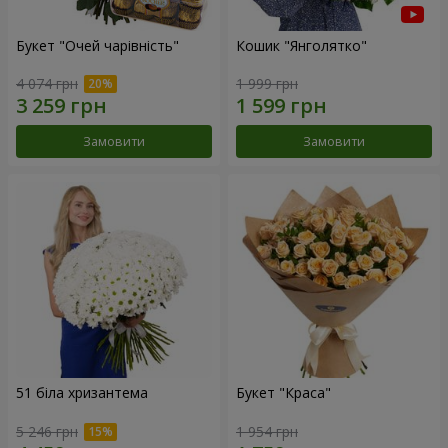
Букет "Очей чарівність"
Кошик "Янголятко"
4 074 грн
1 999 грн
Замовити
Замовити
51 біла хризантема
Букет "Краса"
5 246 грн
1 954 грн