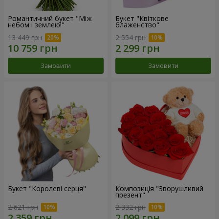
Романтичний букет "Між
Букет "Квіткове
небом і землею!"
блаженство"
13 449 грн
2 554 грн
Замовити
Замовити
Букет "Королеві серця"
Композиція "Зворушливий
презент"
2 621 грн
2 332 грн