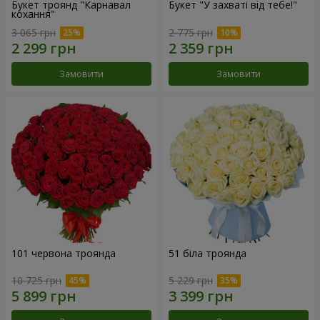
Букет троянд "Карнавал
Букет "У захваті від тебе!"
кохання"
3 065 грн
2 775 грн
Замовити
Замовити
101 червона троянда
51 біла троянда
10 725 грн
5 229 грн