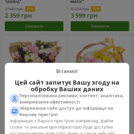
троянд"
милої"
2 949 грн
4 234 грн
Замовити
Замовити
Вітаємо!
Цей сайт запитує Вашу згоду на
обробку Ваших даних
Персоналізована реклама, контент, аналітика,
15 різнокольорових еустом
Кошик "Сонечко"
вимірювання ефективності
Збереження і/або доступ до інформації на
3 145 грн
1 732 грн
Вашому пристрої
Інформація з Вашого пристрою (наприклад, файли
cookie та унікальні ідентифікатори) буде доступна
Замовити
Замовити
постачальникам. Крім того, вони, а також цей сайт