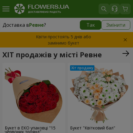
Доставка в
Ревне
?
Так
Змінити
Доставка в
Ревне
|
безкоштовно
Квіти простоять 5 днів або
замінимо букет
ХІТ продажів у місті Ревне
Букет в ЕКО упаковці "15
Букет "Квітковий бал"
червоних троянд"