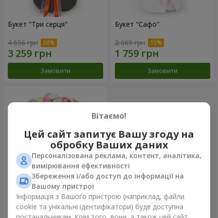
Букет "Три серця"
Букет "Сафо"
4 656 грн
2 069 грн
Замовити
Замовити
Вітаємо!
Цей сайт запитує Вашу згоду на
обробку Ваших даних
Персоналізована реклама, контент, аналітика,
вимірювання ефективності
Збереження і/або доступ до інформації на
Вашому пристрої
Букет "Tarnis"
Інформація з Вашого пристрою (наприклад, файли
cookie та унікальні ідентифікатори) буде доступна
6 152 грн
постачальникам. Крім того, вони, а також цей сайт