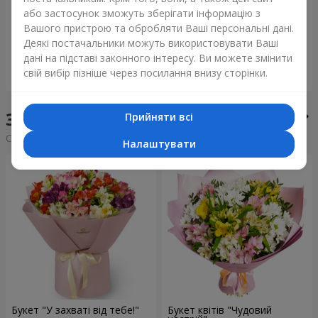
Букет "Tarnis"
Монобукет з 9 білих троянд
або застосунок зможуть зберігати інформацію з
Вашого пристрою та обробляти Ваші персональні дані.
6 614 грн
1 399 грн
Деякі постачальники можуть використовувати Ваші
дані на підставі законного інтересу. Ви можете змінити
свій вибір пізніше через посилання внизу сторінки.
Замовити
Замовити
Збірні букети у місті Чернігів
Прийняти всі
Сортування:
дешевше
дорожче
Налаштувати
Букет "У захваті від тебе!"
Букет квітів "Чудовий