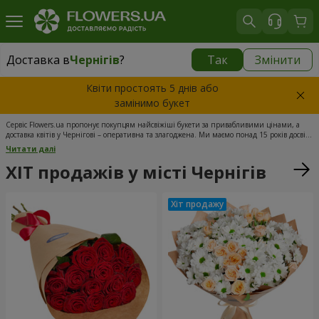
Доставка в
Чернігів
?
Так
Змінити
Доставка в
Чернігів
|
безкоштовно
Квіти простоять 5 днів або
замінимо букет
Сервіс Flowers.ua пропонує покупцям найсвіжіші букети за привабливими цінами, а
доставка квітів у Чернігові – оперативна та злагоджена. Ми маємо понад 15 років досвіду
у сфері продажів, тому можемо запропонувати вам найкращі умови. В онлайн-каталозі
Читати далі
представлені рідкісні сорти квітів, які важко знайти в роздрібних магазинах міста. Наша
компанія здійснює швидку доставку квітів у Чернігові, а наші флористи – справжні
ХІТ продажів у місті Чернігів
професіонали з великим досвідом створення вишуканих квіткових композицій.
Обирайте букет, що вам сподобався, і ми доставимо його адресату у зазначений термін.