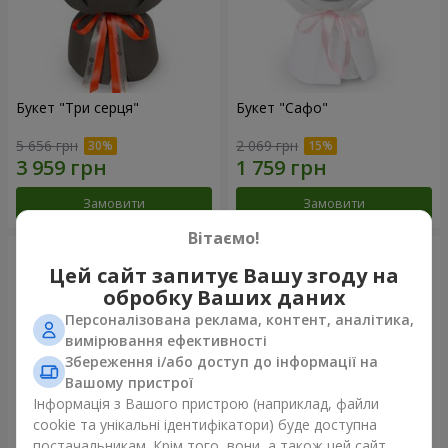
Букет "Три серця"
Букет "Сафо"
5 656 грн
2 069 грн
Замовити
Замовити
Вітаємо!
Цей сайт запитує Вашу згоду на
обробку Ваших даних
Персоналізована реклама, контент, аналітика,
вимірювання ефективності
Збереження і/або доступ до інформації на
Вашому пристрої
Інформація з Вашого пристрою (наприклад, файли
cookie та унікальні ідентифікатори) буде доступна
постачальникам. Крім того, вони, а також цей сайт