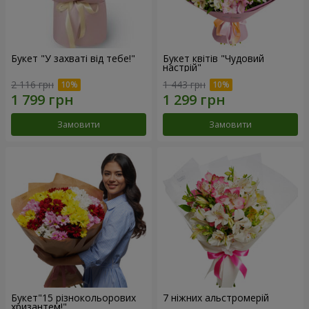
Букет "У захваті від тебе!"
Букет квітів "Чудовий
настрій"
2 116 грн
1 443 грн
Замовити
Замовити
Букет"15 різнокольорових
7 ніжних альстромерій
хризантем!"