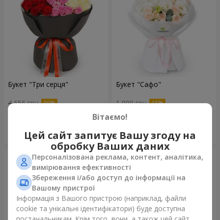
Букет "Три серця"
Букет "Сафо"
4 656 грн
1 999 грн
Вітаємо!
Замовити
Замовити
Цей сайт запитує Вашу згоду на
обробку Ваших даних
Персоналізована реклама, контент, аналітика,
вимірювання ефективності
Збереження і/або доступ до інформації на
Вашому пристрої
Інформація з Вашого пристрою (наприклад, файли
cookie та унікальні ідентифікатори) буде доступна
постачальникам. Крім того, вони, а також цей сайт