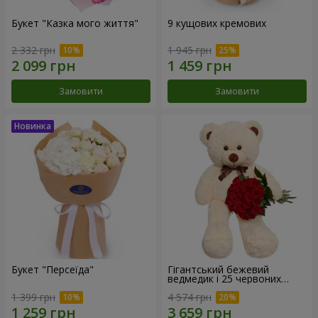
Букет "Казка мого життя"
9 кущових кремових
2 332 грн
1 945 грн
Замовити
Замовити
Букет "Персеїда"
Гігантський бежевий
ведмедик і 25 червоних
троянд
1 399 грн
4 574 грн