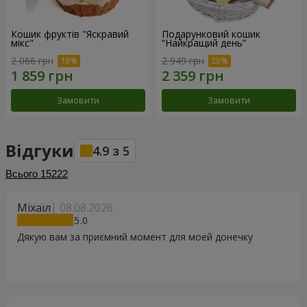
Кошик фруктів "Яскравий
Подарунковий кошик
мікс"
“Найкращий день”
2 066 грн
2 949 грн
Замовити
Замовити
Відгуки
4.9
з
5
Всього
15222
Міхаїл
08.08.2026
5
Дякую вам за приємний момент для моей донечку