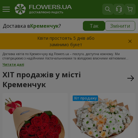
Доставка в
Кременчук
?
Так
Змінити
Доставка в
Кременчук
|
безкоштовно
Квіти простоять 5 днів або
замінимо букет
Доставка квітів по Кременчуку від Flowers.ua – послуга, доступна кожному. Ми
співпрацюємо з надійними постачальниками та володіємо власними квітковими
майстернями, тому не завищуємо ціни на продукцію. Свіжість квітів забезпечується
Читати далі
прямими поставками з найкращих теплиць України. Наші менеджери обробляють
ваші заявки цілодобово, а кур'єрська доставка квітів у Кременчуці здійснюється у зручні
ХІТ продажів у місті
часові проміжки та в усі райони міста. Замовте квіти сьогодні, і ми вас не підведемо.
Кременчук