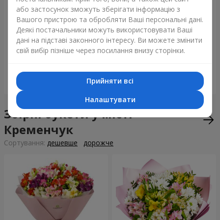
або застосунок зможуть зберігати інформацію з
Вашого пристрою та обробляти Ваші персональні дані.
Деякі постачальники можуть використовувати Ваші
Букет "Tarnis"
Монобукет з 9 білих троянд
дані на підставі законного інтересу. Ви можете змінити
свій вибір пізніше через посилання внизу сторінки.
5 691 грн
1 221 грн
Прийняти всі
Замовити
Замовити
Налаштувати
Збірні букети у місті
Кременчук
Сортування:
дешевше
дорожче