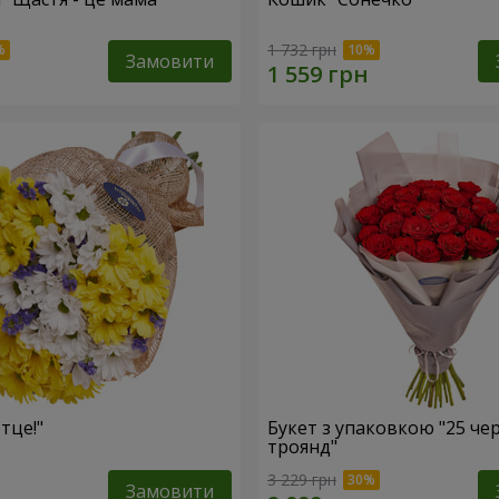
1 732 грн
Замовити
тце!"
Букет з упаковкою "25 че
троянд"
3 229 грн
Замовити