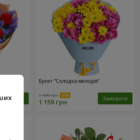
Букет "Солодка мелодія"
1 449 грн
аших
Замовити
Замовити