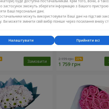
ікатори) буде доступна постачальникам. Крім того, вони, а тако
бо застосунок зможуть зберігати інформацію з Вашого пристрою
ти Ваші персональні дані.
постачальники можуть використовувати Ваші дані на підставі зак
у. Ви можете змінити свій вибір пізніше через посилання внизу ст
Налаштувати
Прийняти всі
 починається з мами"
19 червоних троянд
2 199 грн
Замовити