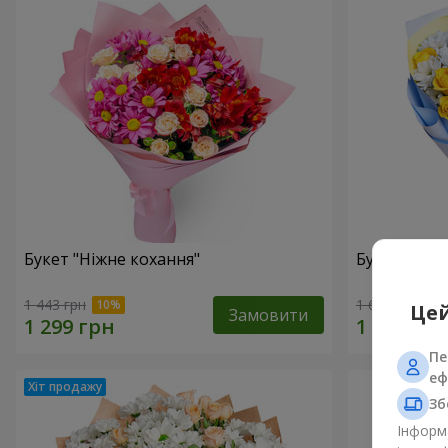
Букет "Ніжне кохання"
Букет “Каз
1 443 грн
1 699 грн
Цей
Замовити
Пе
еф
Зб
Інформа