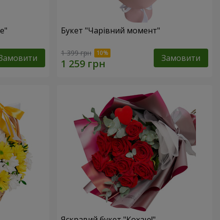
е"
Букет "Чарівний момент"
1 399 грн
Замовити
Замовити
Яскравий букет "Кохаю!"