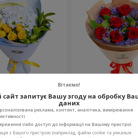
ка назавжди”
Букет “Солодке бажання”
Вітаємо!
1 941 грн
 сайт запитує Вашу згоду на обробку В
Замовити
даних
рсоналізована реклама, контент, аналітика, вимірювання
ективності
ереження і/або доступ до інформації на Вашому пристрої
ція з Вашого пристрою (наприклад, файли cookie та унікальні