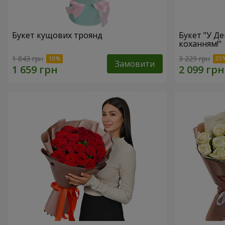
Букет кущових троянд
Букет "У Д
коханням!"
1 843 грн
3 229 грн
Замовити