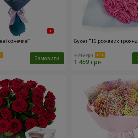
аві сонечка!"
Букет "15 рожевих троянд
1 716 грн
Замовити