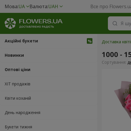
Мова:
UA
Валюта:
UAH
Все про Flowers.u
Акційні букети
Доставка квіті
1000 - 1
Новинки
Сортування:
д
Оптові ціни
ХІТ продажів
Квіти коханій
День народження
Букети тижня