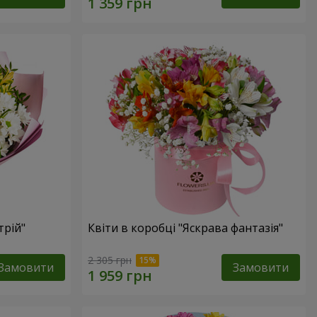
трій"
Квіти в коробці "Яскрава фантазія"
2 305 грн
Замовити
Замовити