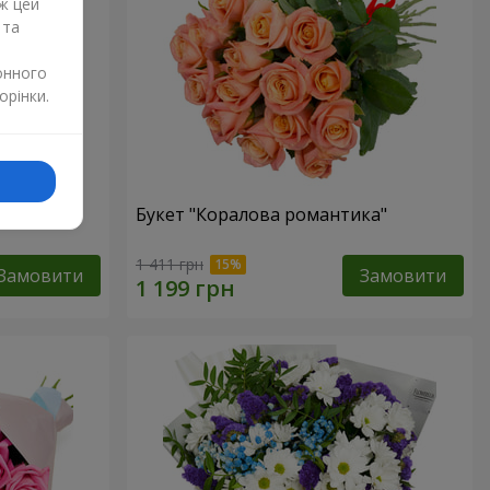
ж цей
 та
онного
орінки.
Букет "Коралова романтика"
1 411 грн
Замовити
Замовити