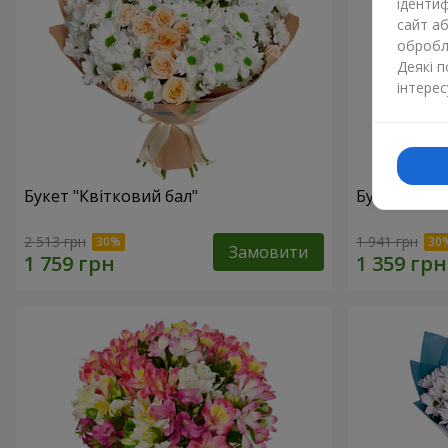
ідентиф
сайт а
обробля
Деякі 
інтерес
Букет "Квітковий бал"
Букет "Світ
2 513 грн
1 941 грн
Замовити