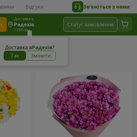
газини
Відгуки
Зв’яжіться з нами
Доставка в
и
Радехів
Статус замовлення
1189 грн
Доставка в
Радехів
?
Так
Змінити