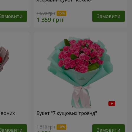
1 599 грн
Замовити
Замовити
рвоних
Букет "7 кущових троянд"
1 510 грн
Замовити
Замовити