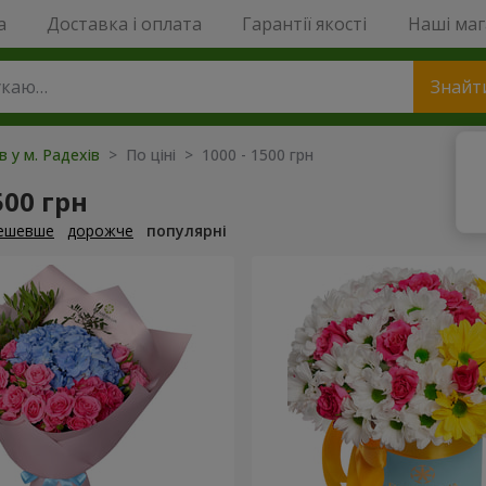
a
Доставка і оплата
Гарантії якості
Наші ма
Знайт
в у м. Радехів
> По ціні > 1000 - 1500 грн
500 грн
ешевше
дорожче
популярні