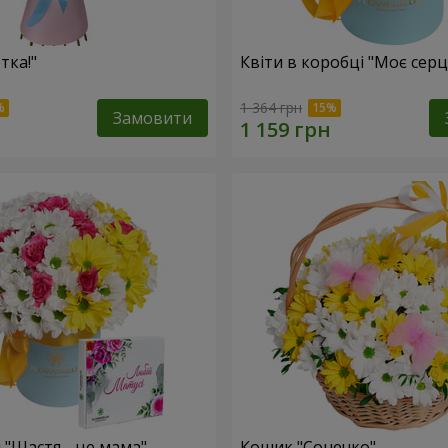
тка!"
Квіти в коробці "Моє серц
1 364 грн
Замовити
 "Щастя - це мама"
Кошик "Сонечко"