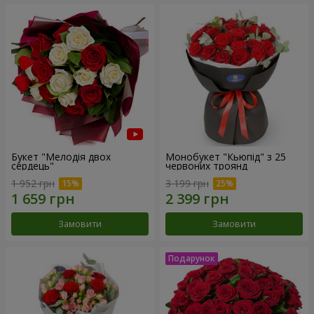
Букет "Мелодія двох
Монобукет "Кьюпід" з 25
сердець"
червоних троянд
1 952 грн
3 199 грн
Замовити
Замовити