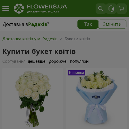
Доставка в
Радехів
?
Так
Змінити
Доставка в
Радехів
|
1189 грн
Доставка квітів у м. Радехів
> Букети квітів
Купити букет квітів
Сортування:
дешевше
дорожче
популярні