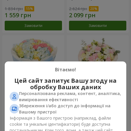
1 834 грн
2 624 грн
Замовити
Замовити
Вітаємо!
Цей сайт запитує Вашу згоду на
обробку Ваших даних
Персоналізована реклама, контент, аналітика,
Букет "Небесна блакить"
Букет "Secret"
вимірювання ефективності
Збереження і/або доступ до інформації на
5 014 грн
2 510 грн
Вашому пристрої
Інформація з Вашого пристрою (наприклад, файли
cookie та унікальні ідентифікатори) буде доступна
Замовити
Замовити
постачальникам. Крім того, вони, а також цей сайт