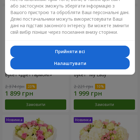
або застосунок зможуть зберігати інформацію з
Вашого пристрою та обробляти Ваші персональні дані.
Деякі постачальники можуть використовувати Ваші
дані на підставі законного інтересу. Ви можете змінити
свій вибір пізніше через посилання внизу сторінки.
Прийняти всі
Налаштувати
Букет «Дует гармонії»
Букет "My Lady"
2 374 грн
2 221 грн
Замовити
Замовити