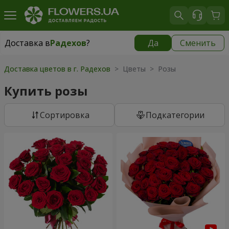
Доставка в
Радехов
?
Да
Сменить
Доставка в
Радехов
|
1189 грн
Доставка цветов в г. Радехов
> Цветы > Розы
Купить розы
Cортировка
Подкатегории