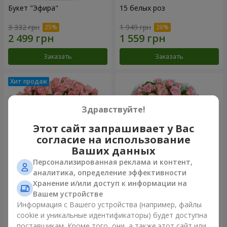
Букет "Эфира"
15 белых роз
3 332 грн
1 949 грн
Заказать
Заказать
Здравствуйте!
Этот сайт запрашивает у Вас
согласие на использование
Ваших данных
Персонализированная реклама и контент,
аналитика, определение эффективности
Хранение и/или доступ к информации на
Цветы в коробке "Розовый
Композиция "Баллада о
оазис"
маме"
Вашем устройстве
2 749 грн
2 199 грн
Информация с Вашего устройства (например, файлы
cookie и уникальные идентификаторы) будет доступна
поставщикам. Кроме того, они, а также этот сайт или