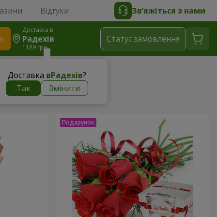
газини
Відгуки
Зв’яжіться з нами
Доставка в
и
Радехів
Статус замовлення
1189 грн
Доставка в
Радехів
?
Так
Змінити