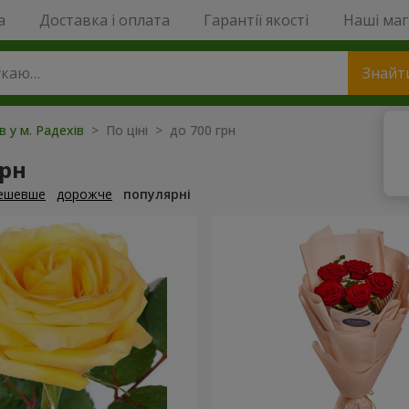
a
Доставка і оплата
Гарантії якості
Наші ма
Знайт
в у м. Радехів
> По ціні > до 700 грн
грн
ешевше
дорожче
популярні