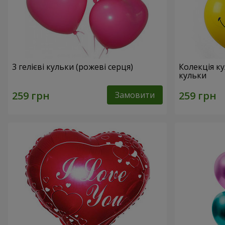
3 гелієві кульки (рожеві серця)
Колекція ку
кульки
Замовити