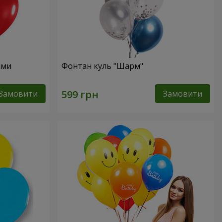
ями
Фонтан куль "Шарм"
Замовити
Замовити