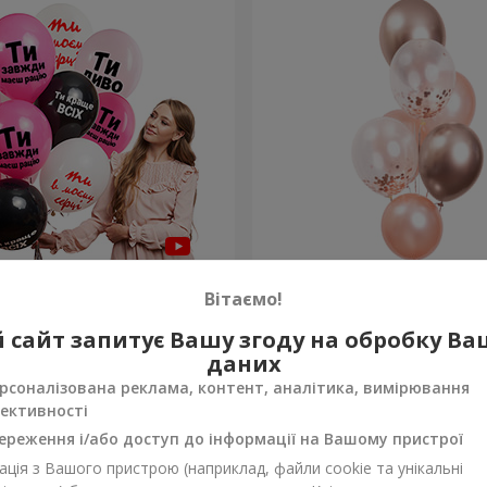
льок для неї "Ти диво!" - 5
Фонтан куль "Ніжність"
Вітаємо!
 сайт запитує Вашу згоду на обробку В
Замовити
даних
рсоналізована реклама, контент, аналітика, вимірювання
ективності
ереження і/або доступ до інформації на Вашому пристрої
ція з Вашого пристрою (наприклад, файли cookie та унікальні