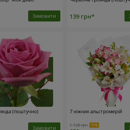
Замовити
янда (поштучно)
7 ніжних альстромерій
1 128 грн
Замовити