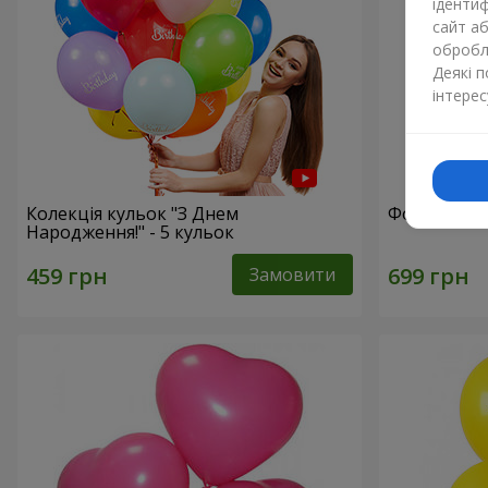
ідентиф
сайт а
обробля
Деякі 
інтерес
Колекція кульок "З Днем
Фонтан кул
Народження!" - 5 кульок
Замовити