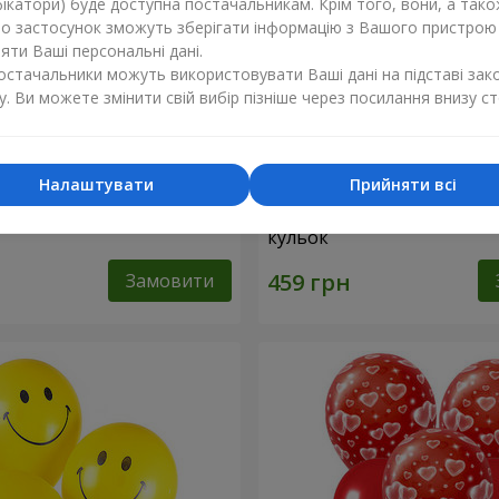
ікатори) буде доступна постачальникам. Крім того, вони, а тако
бо застосунок зможуть зберігати інформацію з Вашого пристрою
ти Ваші персональні дані.
постачальники можуть використовувати Ваші дані на підставі зак
у. Ви можете змінити свій вибір пізніше через посилання внизу ст
Налаштувати
Прийняти всі
ь “Сяйво перлів”
Колекція кульок "Коханій М
кульок
Замовити