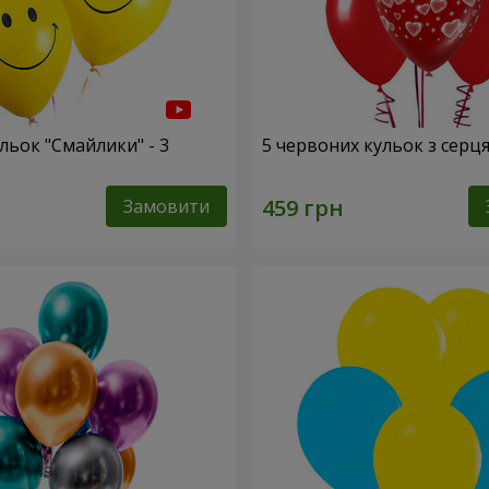
льок "Смайлики" - 3
5 червоних кульок з серц
Замовити