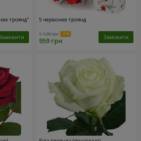
оних троянд"
5 червоних троянд
1 128 грн
Замовити
Замовити
но)
Біла троянда (поштучно)