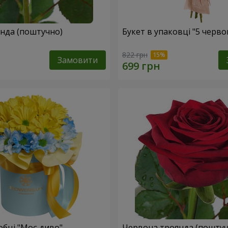
Жовта троянда (поштучно)
Букет в упаковці "5 черв
822 грн
Замовити
обці "Моє диво"
Червона троянда (поштуч