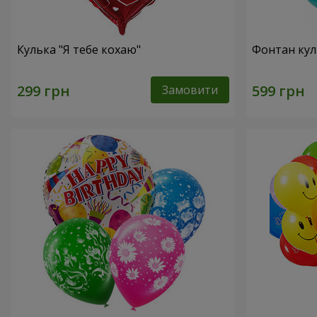
Кулька "Я тебе кохаю"
Фонтан куль
Замовити