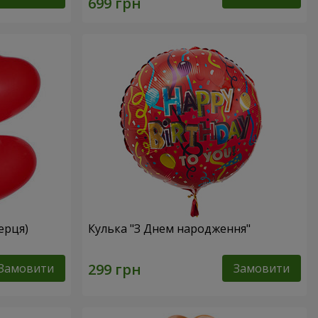
серця)
Кулька "З Днем народження"
Замовити
Замовити