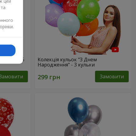
ж цей
 та
онного
орінки.
атусі!" - 5
Колекція кульок "З Днем
Народження" - 3 кульки
Замовити
Замовити