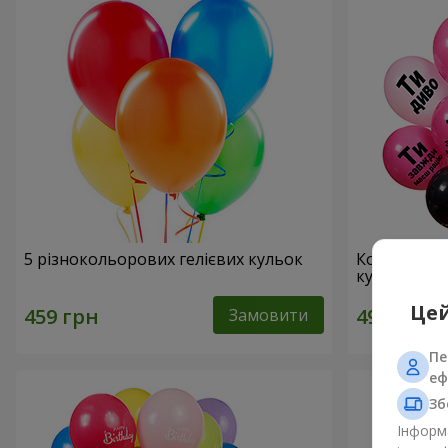
5 різнокольорових гелієвих кульок
Колекція ку
кульок
Цей
Замовити
Пе
еф
Зб
Інформа