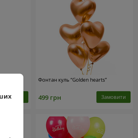
Фонтан куль “Golden hearts”
аших
Замовити
Замовити