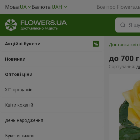
Мова:
UA
Валюта:
UAH
Все про Flowers.u
Акційні букети
Доставка квіті
до 700 
Новинки
Сортування:
д
Оптові ціни
ХІТ продажів
Квіти коханій
День народження
Букети тижня