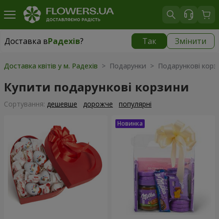
Доставка в
Радехів
?
Так
Змінити
Доставка в
Радехів
|
1189 грн
Доставка квітів у м. Радехів
> Подарунки > Подарункові корз
Купити подарункові корзини
Сортування:
дешевше
дорожче
популярні