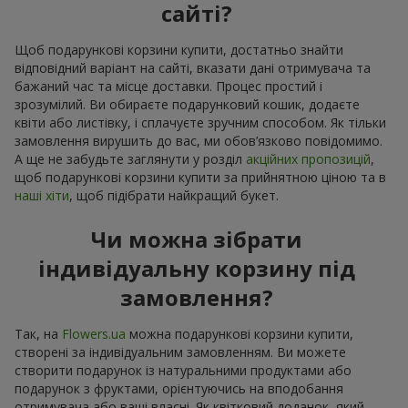
сайті?
Щоб подарункові корзини купити, достатньо знайти
відповідний варіант на сайті, вказати дані отримувача та
бажаний час та місце доставки. Процес простий і
зрозумілий. Ви обираєте подарунковий кошик, додаєте
квіти або листівку, і сплачуєте зручним способом. Як тільки
замовлення вирушить до вас, ми обов’язково повідомимо.
А ще не забудьте заглянути у розділ
акційних пропозицій
,
щоб подарункові корзини купити за прийнятною ціною та в
наші хіти
, щоб підібрати найкращий букет.
Чи можна зібрати
індивідуальну корзину під
замовлення?
Так, на
Flowers.ua
можна подарункові корзини купити,
створені за індивідуальним замовленням. Ви можете
створити подарунок із натуральними продуктами або
подарунок з фруктами, орієнтуючись на вподобання
отримувача або ваші власні. Як квітковий доданок, який