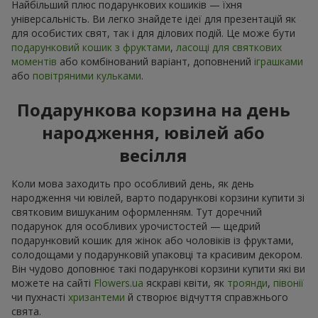
Найбільший плюс подарункових кошиків — їхня
універсальність. Ви легко знайдете ідеї для презентацій як
для особистих свят, так і для ділових подій. Це може бути
подарунковий кошик з фруктами
,
ласощі для святкових
моментів
або комбінований варіант, доповнений
іграшками
або
повітряними кульками
.
Подарункова корзина на день
народження, ювілей або
весілля
Коли мова заходить про особливий день, як день
народження чи ювілей, варто подарункові корзини купити зі
святковим вишуканим оформленням. Тут доречний
подарунок для особливих урочистостей — щедрий
подарунковий кошик для жінок або чоловіків із фруктами,
солодощами у подарунковій упаковці та красивим декором.
Він чудово доповнює такі подарункові корзини купити які ви
можете на сайті
Flowers.ua
яскраві квіти, як
троянди
,
півонії
чи пухнасті
хризантеми
й створює відчуття справжнього
свята.