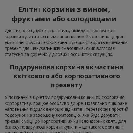
Елітні корзини з вином,
фруктами або солодощами
Для тих, хто цінує якість і стиль, підійдуть подарункові
корзини купити з елітним наповненням. Якісне вино, дорогі
екзотичні фрукти і ексклюзивні цукерки створять вишуканий
презент для шанувальників смаколиків, який виглядає
статусно та доречно у ділових і особистих ситуаціях.
Подарункова корзина як частина
квіткового або корпоративного
презенту
У поєднанні з букетом подарунковий кошик, як сюрприз до
корпоративу, працює особливо добре. Правильно підібране
наповнення підсилює емоцію від квітів і перетворює простий
подарунок на завершену композицію, яка буде дарувати
приємні емоції до корпоративних чи календарних свят.. Для
бізнесу подарункові корзини купити – це також ефективні
святковий комплекти для колег і партнерів.