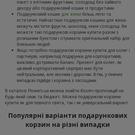
пакет з елітними фруктами, солодощі без зайвого
декору або подарунковий кошик із продуктами.
Подарунковий кошик
для жінки
більш легкі та
естетичні. Найчастіше подарункові кошики для жінок
можуть містити фрукти, шоколад, ніжні солодощі. Ви
можете такі подарункові корзини купити разом з
розкішним букетом і отримати оригінальний набір для
близьких людей.
Якщо потрібно подарункові корзини купити для колег і
партнерів, наприклад подарунки для корпоративів,
важливо дотримати баланс. Презент для колег, як
цікавий корпоративний сюрприз має бути
нейтральним, але якісним і дорогим. Втім, у певних
випадках підійде і корзина з ласощами.
В каталозі Flowers.ua можна знайти безліч пропозицій на
будь-який смак та бюджет. Можна подарункові корзини
купити як для певного свята, так і як універсальний варіант.
Популярні варіанти подарункових
корзин на різні випадки