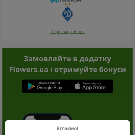
Переглянути все
Замовляйте в додатку
Flowers.ua і отримуйте бонуси
Вітаємо!