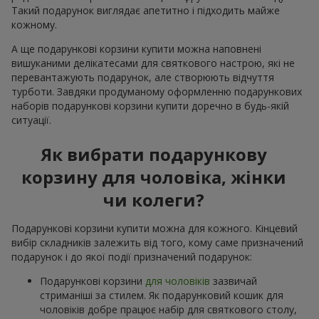
Такий подарунок виглядає апетитно і підходить майже
кожному.
А ще подарункові корзини купити можна наповнені
вишуканими делікатесами для святкового настрою, які не
перевантажують подарунок, але створюють відчуття
турботи. Завдяки продуманому оформленню подарункових
наборів подарункові корзини купити доречно в будь-якій
ситуації.
Як вибрати подарункову
корзину для чоловіка, жінки
чи колеги?
Подарункові корзини купити можна для кожного. Кінцевий
вибір складників залежить від того, кому саме призначений
подарунок і до якої події призначений подарунок:
Подарункові корзини
для чоловіків
зазвичай
стриманіші за стилем. Як подарунковий кошик для
чоловіків добре працює набір для святкового столу,