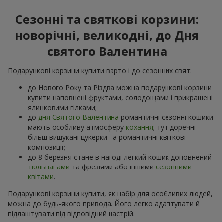
Сезонні та святкові корзини:
новорічні, великодні, до Дня
святого Валентина
Подарункові корзини купити варто і до сезонних свят:
до Нового Року та Різдва можна подарункові корзини
купити наповнені фруктами, солодощами і прикрашені
ялинковими гілками;
до
дня Святого Валентина
романтичні сезонні кошики
мають особливу атмосферу
кохання
; тут доречні
більш вишукані цукерки та романтичні квіткові
композиції;
до 8 березня стане в нагоді легкий кошик доповнений
тюльпанами
та фрезіями або іншими
сезонними
квітами
.
Подарункові корзини купити, як набір для особливих людей,
можна до будь-якого привода. Його легко адаптувати й
підлаштувати під відповідний настрій.