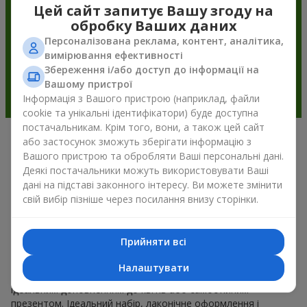
Цей сайт запитує Вашу згоду на
обробку Ваших даних
Персоналізована реклама, контент, аналітика,
вимірювання ефективності
Збереження і/або доступ до інформації на
Вашому пристрої
Інформація з Вашого пристрою (наприклад, файли
cookie та унікальні ідентифікатори) буде доступна
постачальникам. Крім того, вони, а також цей сайт
або застосунок зможуть зберігати інформацію з
Подарункові корзини —
Вашого пристрою та обробляти Ваші персональні дані.
універсальний подарунок на будь-
Деякі постачальники можуть використовувати Ваші
дані на підставі законного інтересу. Ви можете змінити
яке свято
свій вибір пізніше через посилання внизу сторінки.
Якщо ви шукаєте універсальний подарунок, але часу
обмаль, у нас є для вас чудове перевірене рішення: ви
Прийняти всі
можете набір подарункові корзини купити. Подарункова
корзина з вишуканими смаколиками до свята, фруктами,
Налаштувати
смачним чаєм чи, навіть, алкогольними напоями стає
ідеальним доповненням до квітів або самостійним
презентом. Ідеальний набір, лаконічне оформлення і