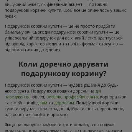
вишуканий букет, як фінальний акцент — потрібно
подарункові корзини купити, щоб все це опинилось у ваших
руках.
Подарункові корзини купити — це не просто придбати
банальну річ. Сьогодні подарункові корзини купити — це
універсальний подарунок для всіх, який легко адаптується
під привід, характер людини та навіть формат стосунків —
від романтичних до ділових.
Коли доречно дарувати
подарункову корзину?
Подарункові корзини купити — чудове рішення до будь-
якого свята. Подарункові кошики доречні на
дні
народження
, ювілеї,
весілля
,
професійні свята
, корпоративи
та сімейні події
дітям
та
дорослим
. Подарункові корзини
купити виручає, коли складно підібрати щось персональне,
але хочеться зробити приємно.
Якщо ви плануєте замовити квіти онлайн, а на пошуки
додатково подарунку немає часу, то подарункові корзини