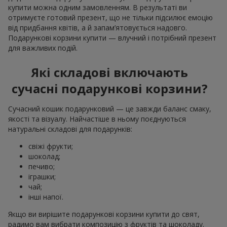
купити можна одним замовленням. В результаті ви
отримуєте готовий презент, що не тільки підсилює емоцію
від придбання квітів, а й запам’ятовується надовго.
Подарункові корзини купити — влучний і потрібний презент
для важливих подій.
Які складові включають
сучасні подарункові корзини?
Сучасний кошик подарунковий — це завжди баланс смаку,
якості та візуалу. Найчастіше в ньому поєднуються
натуральні складові для подарунків:
свіжі фрукти;
шоколад;
печиво;
іграшки;
чай;
інші напої.
Якщо ви вирішите подарункові корзини купити до свят,
радимо вам вибрати композицію з фруктів та шоколаду.