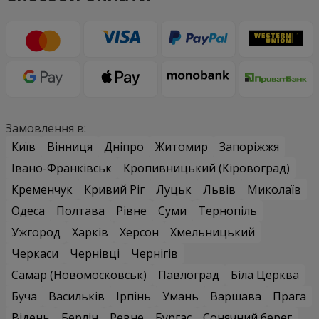
Замовлення в:
Київ
Вінниця
Дніпро
Житомир
Запоріжжя
Івано-Франківськ
Кропивницький (Кіровоград)
Кременчук
Кривий Ріг
Луцьк
Львів
Миколаїв
Одеса
Полтава
Рівне
Суми
Тернопіль
Ужгород
Харків
Херсон
Хмельницький
Черкаси
Чернівці
Чернігів
Самар (Новомосковськ)
Павлоград
Біла Церква
Буча
Васильків
Ірпінь
Умань
Варшава
Прага
Відень
Берлін
Ревне
Бургас
Сонячний берег