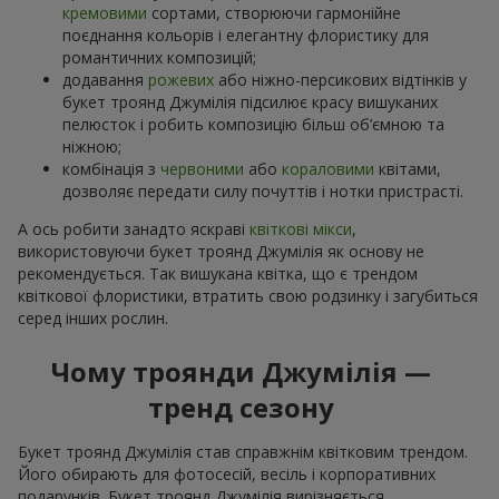
кремовими
сортами, створюючи гармонійне
поєднання кольорів і елегантну флористику для
романтичних композицій;
додавання
рожевих
або ніжно-персикових відтінків у
букет троянд Джумілія підсилює красу вишуканих
пелюсток і робить композицію більш об’ємною та
ніжною;
комбінація з
червоними
або
кораловими
квітами,
дозволяє передати силу почуттів і нотки пристрасті.
А ось робити занадто яскраві
квіткові мікси
,
використовуючи букет троянд Джумілія як основу не
рекомендується. Так вишукана квітка, що є трендом
квіткової флористики, втратить свою родзинку і загубиться
серед інших рослин.
Чому троянди Джумілія —
тренд сезону
Букет троянд Джумілія став справжнім квітковим трендом.
Його обирають для фотосесій, весіль і корпоративних
подарунків. Букет троянд Джумілія вирізняється