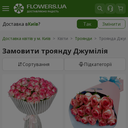
Доставка в
Київ
?
Так
Змінити
Доставка в
Київ
|
безкоштовно
Доставка квітів у м. Київ
> Квіти >
Троянди
> Троянда Джумі
Замовити троянду Джумілія
Сортування
Підкатегорії