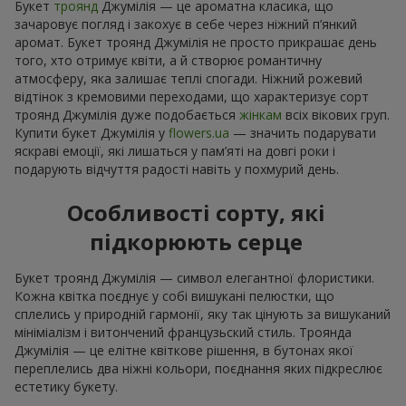
Букет
троянд
Джумілія — це ароматна класика, що
зачаровує погляд і закохує в себе через ніжний п’янкий
аромат. Букет троянд Джумілія не просто прикрашає день
того, хто отримує квіти, а й створює романтичну
атмосферу, яка залишає теплі спогади. Ніжний рожевий
відтінок з кремовими переходами, що характеризує сорт
троянд Джумілія дуже подобається
жінкам
всіх вікових груп.
Купити букет Джумілія у
flowers.ua
— значить подарувати
яскраві емоції, які лишаться у пам’яті на довгі роки і
подарують відчуття радості навіть у похмурий день.
Особливості сорту, які
підкорюють серце
Букет троянд Джумілія — символ елегантної флористики.
Кожна квітка поєднує у собі вишукані пелюстки, що
сплелись у природній гармонії, яку так цінують за вишуканий
мініміалізм і витончений французьский стиль. Троянда
Джумілія — це елітне квіткове рішення, в бутонах якої
переплелись два ніжні кольори, поєднання яких підкреслює
естетику букету.