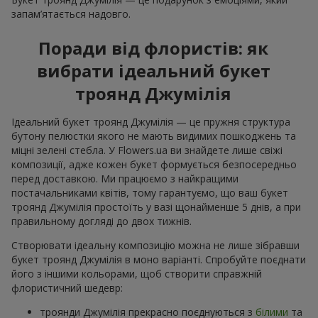
запам’ятається надовго.
Поради від флористів: як
вибрати ідеальний букет
троянд Джумілія
Ідеальний букет троянд Джумілія — це пружня структура
бутону пелюстки якого не мають видимих пошкоджень та
міцні зелені стебла. У Flowers.ua ви знайдете лише свіжі
композиції, адже кожен букет формується безпосередньо
перед доставкою. Ми працюємо з найкращими
постачальниками квітів, тому гарантуємо, що ваш букет
троянд Джумілія простоїть у вазі щонайменше 5 днів, а при
правильному догляді до двох тижнів.
Створювати ідеальну композицію можна не лише зібравши
букет троянд Джумілія в моно варіанті. Спробуйте поєднати
його з іншими кольорами, щоб створити справжній
флористичний шедевр:
троянди Джумілія прекрасно поєднуються з
білими
та