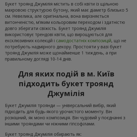
Букет троянд Джумілія містить в собі квіти із щільною
махровою структурою бутону, який має діаметр близько 5
см. Невелика, але оригінальна, вона вирізняється
витонченістю, м’яким кольоровим переходом і здатністю
довго зберігати свіжість. Букет троянд Джумілія
використовує трендові квіти, що вирощуються для
ексклюзивних колекцій і
самодостатніх композицій
, що не
потребують надмірного декору. Простояти у вазі букет
троянд Джумлія може щонайменше 1 тиждень, а при
правильному догляді 10-14 днів.
Для яких подій в м. Київ
підходить букет троянд
Джумілія
Букет Джумілія троянди — універсальний вибір, який
підходить для будь-якого урочистого моменту. Він
розкішний, як моно композиція. Він чудовий у поєднанні з
іншими трояндами чи ніжними гіпсофілами.
Букет троянд Джумілія обирають як: