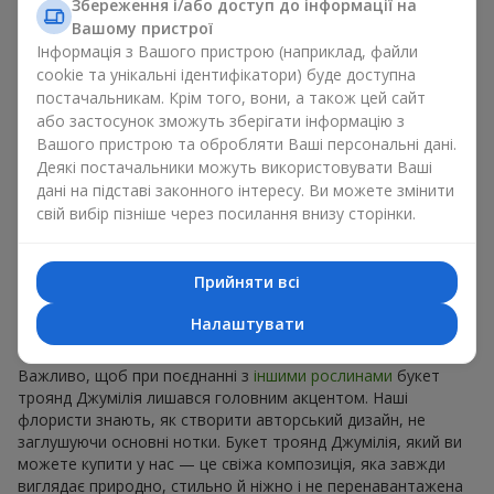
Збереження і/або доступ до інформації на
Джумілія з іншими квітами:
Вашому пристрої
лілії, еустоми, альстромерії
Інформація з Вашого пристрою (наприклад, файли
cookie та унікальні ідентифікатори) буде доступна
постачальникам. Крім того, вони, а також цей сайт
Флористи Flowers.ua радять дарувати композиції з
або застосунок зможуть зберігати інформацію з
Джумілією, що поєднуються із ліліями, еустомами чи
Вашого пристрою та обробляти Ваші персональні дані.
альстромеріями. Такі флористичні рішення створюють
Деякі постачальники можуть використовувати Ваші
гармонійне поєднання кольорів, яке дозволяє внести певні
дані на підставі законного інтересу. Ви можете змінити
акценти в делікатне оформлення:
свій вибір пізніше через посилання внизу сторінки.
лілія – утворює контраст форм, що дозволяє
перетворити звичайний букет троянд Джумілія в
ефектну незвичну композицію для урочистостей;
Прийняти всі
альстромерія — додає динаміки та кольорової гри;
еустома – підкреслює романтичні нотки і додає
Налаштувати
об’єму, щоб зачарувати погляд коханої людини.
Важливо, щоб при поєднанні з
іншими рослинами
букет
троянд Джумілія лишався головним акцентом. Наші
флористи знають, як створити авторський дизайн, не
заглушуючи основні нотки. Букет троянд Джумілія, який ви
можете купити у нас — це свіжа композиція, яка завжди
виглядає природно, стильно й ніжно і не перенавантажена