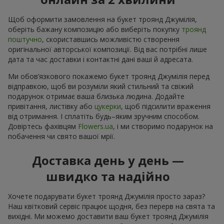
Щоб оформити замовлення на букет троянд Джумілія,
оберіть бажану композицію або виберіть покупку
троянд
поштучно
, скориставшись можливістю створення
оригінальної авторської композиції. Від вас потрібні лише
дата та час доставки і контактні дані ваші й адресата.
Ми обов’язкового покажемо букет троянд Джумілія перед
відправкою, щоб ви розуміли який стильний та свіжий
подарунок отримає ваша близька людина. Додайте
привітання, листівку або
цукерки
, щоб підсилити враження
від отримання. І сплатіть будь–яким зручним способом.
Довіртесь фахівцям
Flowers.ua
, і ми створимо подарунок на
побачення чи свято вашої мрії.
Доставка день у день —
швидко та надійно
Хочете подарувати букет троянд Джумілія просто зараз?
Наш квітковий сервіс працює щодня, без перерв на свята та
вихідні. Ми можемо доставити ваш букет троянд Джумілія