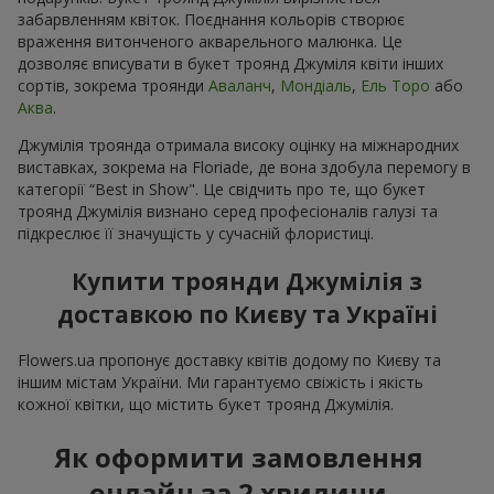
забарвленням квіток. Поєднання кольорів створює
враження витонченого акварельного малюнка. Це
дозволяє вписувати в букет троянд Джуміля квіти інших
сортів, зокрема троянди
Аваланч
,
Мондіаль
,
Ель Торо
або
Аква
.
Джумілія троянда отримала високу оцінку на міжнародних
виставках, зокрема на Floriade, де вона здобула перемогу в
категорії “Best in Show". Це свідчить про те, що букет
троянд Джумілія визнано серед професіоналів галузі та
підкреслює її значущість у сучасній флористиці.
Купити троянди Джумілія з
доставкою по Києву та Україні
Flowers.ua пропонує доставку квітів додому по Києву та
іншим містам України. Ми гарантуємо свіжість і якість
кожної квітки, що містить букет троянд Джумілія.
Як оформити замовлення
онлайн за 2 хвилини