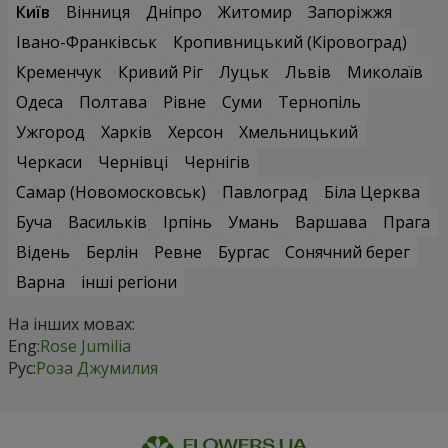
Київ
Вінниця
Дніпро
Житомир
Запоріжжя
Івано-Франківськ
Кропивницький (Кіровоград)
Кременчук
Кривий Ріг
Луцьк
Львів
Миколаїв
Одеса
Полтава
Рівне
Суми
Тернопіль
Ужгород
Харків
Херсон
Хмельницький
Черкаси
Чернівці
Чернігів
Самар (Новомосковськ)
Павлоград
Біла Церква
Буча
Васильків
Ірпінь
Умань
Варшава
Прага
Відень
Берлін
Ревне
Бургас
Сонячний берег
Варна
інші регіони
На інших мовах:
Eng:
Rose Jumilia
Рус:
Роза Джумилия