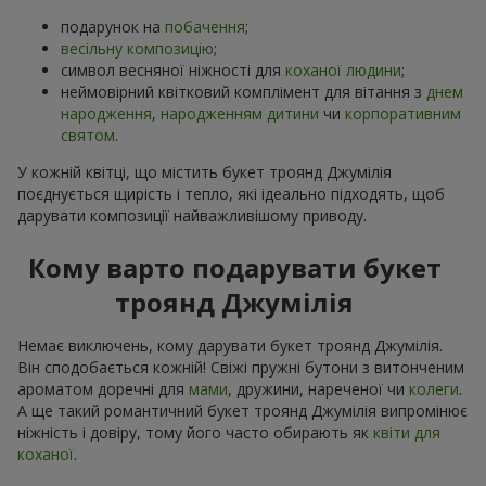
подарунок на
побачення
;
весільну композицію
;
символ весняної ніжності для
коханої людини
;
неймовірний квітковий комплімент для вітання з
днем
народження
,
народженням дитини
чи
корпоративним
святом
.
У кожній квітці, що містить букет троянд Джумілія
поєднується щирість і тепло, які ідеально підходять, щоб
дарувати композиції найважливішому приводу.
Кому варто подарувати букет
троянд Джумілія
Немає виключень, кому дарувати букет троянд Джумілія.
Він сподобається кожній! Свіжі пружні бутони з витонченим
ароматом доречні для
мами
, дружини, нареченої чи
колеги
.
А ще такий романтичний букет троянд Джумілія випромінює
ніжність і довіру, тому його часто обирають як
квіти для
коханої
.