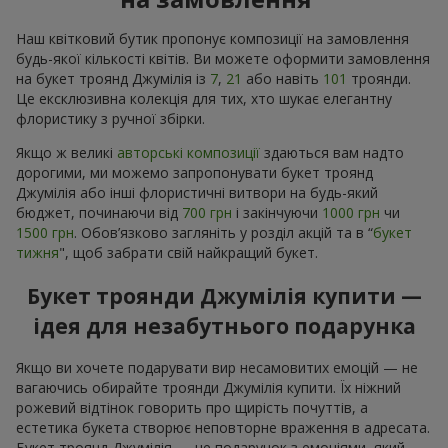
Наш квітковий бутик пропонує композиції на замовлення
будь-якої кількості квітів. Ви можете оформити замовлення
на букет троянд Джумілія із
7
,
21
або навіть
101
троянди.
Це ексклюзивна колекція для тих, хто шукає елегантну
флористику з ручної збірки.
Якщо ж великі
авторські композиції
здаються вам надто
дорогими, ми можемо запропонувати букет троянд
Джумілія або інші флористичні витвори на будь-який
бюджет, починаючи від
700 грн
і закінчуючи
1000 грн
чи
1500 грн
. Обов’язково загляніть у розділ акцій та в “
букет
тижня
", щоб забрати свій найкращий букет.
Букет троянди Джумілія купити —
ідея для незабутнього подарунка
Якщо ви хочете подарувати вир несамовитих емоцій — не
вагаючись обирайте троянди Джумілія купити. Їх ніжний
рожевий відтінок говорить про щирість почуттів, а
естетика букета створює неповторне враження в адресата.
Букет троянд Джумілія — це подарунок з емоціями, який