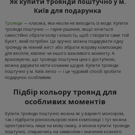
Як купити троянди поштучно у м.
Київ для подарунка
Троянди
— класика, яка ніколи не виходить із моди. Купити
троянди поштучно — гарне рішення, якщо хочеться
самостійно обрати колір і кількість, щоб створити саме той
букет, який потрібен. Це зручно: можна подарувати одну
троянду як ніжний жест або зібрати яскраву композицію
для весілля, ювілею чи іншого важливого моменту. А
враховуючи, що троянда поштучна ціна є доступною,
можна дарувати квіти коханим щодня. Купити троянди
поштучно у м. Київ легко — і це чудовий спосіб зробити
подарунок особливим.
Підбір кольору троянд для
особливих моментів
Купити троянди поштучно можна як у варіанті монохром,
так і підібрати різнокольорові ніжні композиції І тут можна
орієнтуватись лише на мову смаку, а можна купити троянди
поштучно, спираючись на символізм і значення кожного