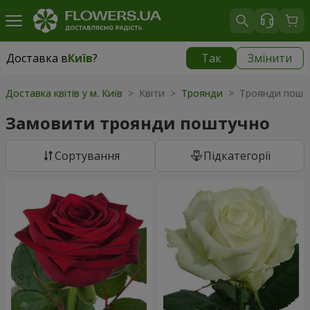
Доставка в
Київ
?
Так
Змінити
Доставка в
Київ
|
безкоштовно
Доставка квітів у м. Київ
> Квіти >
Троянди
> Троянди пошт
Замовити троянди поштучно
Сортування
Підкатегорії