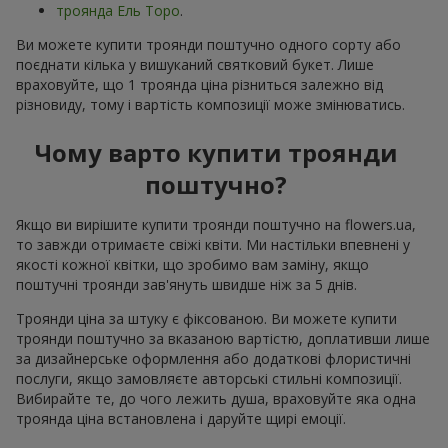
троянда Ель Торо
.
Ви можете купити троянди поштучно одного сорту або
поєднати кілька у вишуканий святковий букет. Лише
враховуйте, що 1 троянда ціна різниться залежно від
різновиду, тому і вартість композиції може змінюватись.
Чому варто купити троянди
поштучно?
Якщо ви вирішите купити троянди поштучно на flowers.ua,
то завжди отримаєте свіжі квіти. Ми настільки впевнені у
якості кожної квітки, що зробимо вам заміну, якщо
поштучні троянди зав'януть швидше ніж за 5 днів.
Троянди ціна за штуку є фіксованою. Ви можете купити
троянди поштучно за вказаною вартістю, доплативши лише
за дизайнерське оформлення або додаткові флористичні
послуги, якщо замовляєте авторські стильні композиції.
Вибирайте те, до чого лежить душа, враховуйте яка одна
троянда ціна встановлена і даруйте щирі емоції.