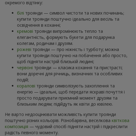
окремого відтінку:
білі
троянди — символ чистоти та нових починань;
купити троянди поштучно ідеально для весіль та
освідчення в коханні;
кремові
троянди випромінюють тепло та
елегантність, формують букети для подарунка
колегам, родичам і друзям.
рожеві
троянди — про ніжність і турботу; можна
купити троянди поштучно на побачення або просто,
щоб підняти настрій близькій людині;
червоні
троянди — класика кохання та пристрасті;
вони доречні для річниць, визначних та особливих
подій;
коралові
троянди символізують захоплення та
енергію — ідеальні, щоб передати яскраві почуття і
просто подарувати приємний момент друзям та
близьким людям; підійдуть як квіти до ювілею.
Не варто недооцінювати можливість купити троянди
поштучно різних кольорів. Різнобарвна, веселкова
квіткова
композиція
— чудовий спосіб підняти настрій і підкреслити
радість певного моменту.