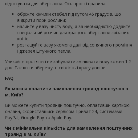
підготувати для зберігання. Ось прості правила:
обріжте кінчики стебел під кутом 45 градусів, що
відкрити пори рослини;
налийте у вазу чисту воду, а за необхідністю додайте
спеціальний розчин для кращого зберігання зрізаних
квітів;
розташуйте вазу якомога далі від сонячного проміння
і джерел штучного тепла.
Уникайте протягів і не забувайте змінювати воду кожен 1-2
дня. Так квіти збережуть свіжість і красу довше.
FAQ
Як можна оплатити замовлення троянд поштучно в
м. Київ?
Ви можете купити троянди поштучно, оплативши карткою
онлайн, скориставшись сервісом Приват 24, системами
PayPal, Google Pay та Apple Pay.
Чи є мінімальна кількість для замовлення поштучних
троянд в м. Київ?