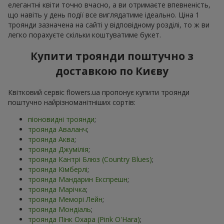
елегантні квіти точно вчасно, а ви отримаєте впевненість,
що навіть у день події все виглядатиме ідеально. Ціна 1
троянди зазначена на сайті у відповідному розділі, то ж ви
легко порахуєте скільки коштуватиме букет.
Купити троянди поштучно з
доставкою по Києву
Квітковий сервіс flowers.ua пропонує купити троянди
поштучно найрізноманітніших сортів:
піоновидні троянди
;
троянда Аваланч
;
троянда Аква
;
троянда Джумілія
;
троянда Кантрі Блюз (Country Blues)
;
троянда Кімберлі
;
троянда Мандарин Експрешн
;
троянда Марічка
;
троянда Меморі Лейн
;
троянда Мондіаль
;
троянда Пінк Охара (Pink O'Hara)
;