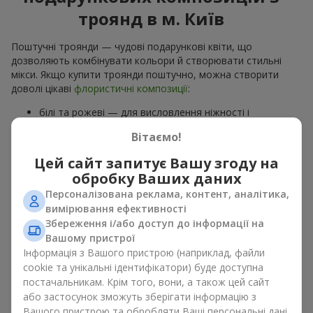
троянд в м. Київ
Поштучні троянди — чудові подарункові квіти, що
дозволяють комбінувати кольори й створювати стильні
мікси. Якщо купити троянди поштучно, можна створити
доволі цікаві
флористичні композиції
:
білі та рожеві — для висловлення ніжності і
романтики;
Вітаємо!
червоні та коралові — квіти для закоханих, як спосіб
сказати про пристрасть та сильні почуття;
Цей сайт запитує Вашу згоду на
кремові та рожеві — для елегантного букета до будь-
обробку Ваших даних
якого свята чи, навіть, весілля.
Персоналізована реклама, контент, аналітика,
Купити троянду поштучно — створити індивідуальну
вимірювання ефективності
квіткову композицію, яка може коштувати помірно, але
Збереження і/або доступ до інформації на
створювати приємне враження і передавати надзвичайні
Вашому пристрої
емоції.
Інформація з Вашого пристрою (наприклад, файли
cookie та унікальні ідентифікатори) буде доступна
Купити троянди поштучно для
постачальникам. Крім того, вони, а також цей сайт
вашого свята в м. Київ
або застосунок зможуть зберігати інформацію з
Вашого пристрою та обробляти Ваші персональні дані.