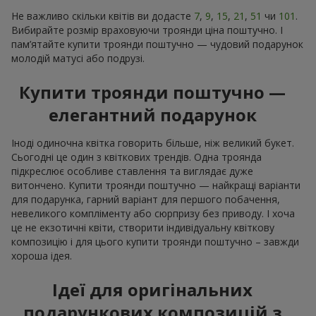
Не важливо скільки квітів ви додасте
7
,
9
,
15
,
21
,
51
чи
101
.
Вибирайте розмір враховуючи троянди ціна поштучно. І
пам’ятайте купити троянди поштучно — чудовий подарунок
молодій матусі або подрузі.
Купити троянди поштучно —
елегантний подарунок
Іноді одиночна квітка говорить більше, ніж великий букет.
Сьогодні це один з квіткових трендів. Одна троянда
підкреслює особливе ставлення та виглядає дуже
витончено. Купити троянди поштучно — найкращі варіанти
для подарунка, гарний варіант для першого побачення,
невеликого компліменту або сюрпризу без приводу. І хоча
це не екзотичні квіти, створити індивідуальну квіткову
композицію і для цього купити троянди поштучно – завжди
хороша ідея.
Ідеї для оригінальних
подарункових композицій з