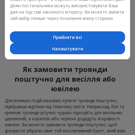
Деякі постачальники можуть використовувати Ваші
Якщо ви вирішили поштучні троянди купити, вам важливо
дані на підставі законного інтересу. Ви можете змінити
розуміти яким саме ви бажаєте бачити кінцевий результат.
свій вибір пізніше через посилання внизу сторінки.
Зазвичай, троянда поштучно — ідеальний для створення
складних композицій, де використовуються троянди не
тільки різних кольорів, а й сортів. Враховуйте яка ціна
троянд поштучно, щоб оцінити вартість композиції, або
Прийняти всі
зверніться до менеджера за кінцевим розрахунком,
Налаштувати
замовляючи складний букет до свята. Вигідні пропозиції у
розділі
“Акційні букети"
Як замовити троянди
поштучно для весілля або
ювілею
Для великих подій важливо купити троянди поштучно,
підібравши відтінки під тематику свята. Наприклад, білі та
кремові троянди штучно чудово підходять для весільних
церемоній, а коралові або червоні додадуть яскравості
ювілею. Ви можете замовити троянди поштучно, щоб
флористи зібрали саме той ексклюзивний букет, який вам