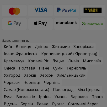
Замовлення в:
Київ
Вінниця
Дніпро
Житомир
Запоріжжя
Івано-Франківськ
Кропивницький (Кіровоград)
Кременчук
Кривий Ріг
Луцьк
Львів
Миколаїв
Одеса
Полтава
Рівне
Суми
Тернопіль
Ужгород
Харків
Херсон
Хмельницький
Черкаси
Чернівці
Чернігів
Самар (Новомосковськ)
Павлоград
Біла Церква
Буча
Васильків
Ірпінь
Умань
Варшава
Прага
Відень
Берлін
Ревне
Бургас
Сонячний берег