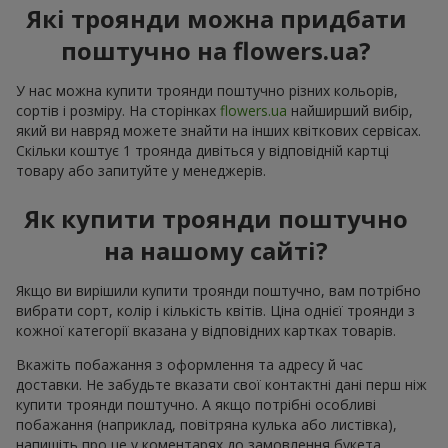
Які троянди можна придбати
поштучно на flowers.ua?
У нас можна купити троянди поштучно різних кольорів,
сортів і розміру. На сторінках
flowers.ua
найширший вибір,
який ви навряд можете знайти на інших квіткових сервісах.
Скільки коштує 1 троянда дивіться у відповідній картці
товару або запитуйте у менеджерів.
Як купити троянди поштучно
на нашому сайті?
Якщо ви вирішили купити троянди поштучно, вам потрібно
вибрати сорт, колір і кількість квітів. Ціна однієї троянди з
кожної категорії вказана у відповідних картках товарів.
Вкажіть побажання з оформлення та адресу й час
доставки. Не забудьте вказати свої контактні дані перш ніж
купити троянди поштучно. А якщо потрібні особливі
побажання (наприклад, повітряна кулька або листівка),
напишіть про це у коментарях до замовлення букета.