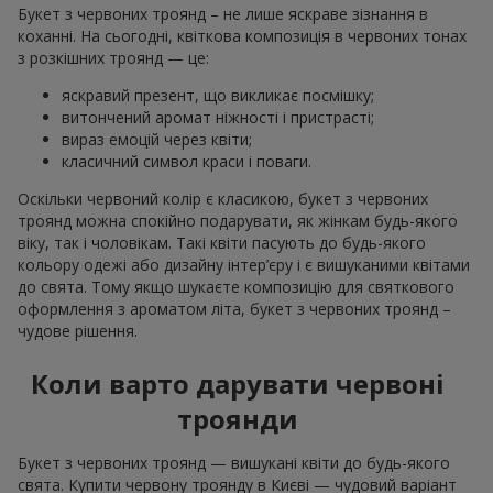
Букет з червоних троянд – не лише яскраве зізнання в
коханні. На сьогодні, квіткова композиція в червоних тонах
з розкішних троянд — це:
яскравий презент, що викликає посмішку;
витончений аромат ніжності і пристрасті;
вираз емоцій через квіти;
класичний символ краси і поваги.
Оскільки червоний колір є класикою, букет з червоних
троянд можна спокійно подарувати, як жінкам будь-якого
віку, так і чоловікам. Такі квіти пасують до будь-якого
кольору одежі або дизайну інтер’єру і є вишуканими квітами
до свята. Тому якщо шукаєте композицію для святкового
оформлення з ароматом літа, букет з червоних троянд –
чудове рішення.
Коли варто дарувати червоні
троянди
Букет з червоних троянд — вишукані квіти до будь-якого
свята. Купити червону троянду в Києві — чудовий варіант