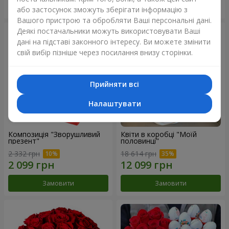
Замовити
Замовити
або застосунок зможуть зберігати інформацію з
Вашого пристрою та обробляти Ваші персональні дані.
Деякі постачальники можуть використовувати Ваші
дані на підставі законного інтересу. Ви можете змінити
свій вибір пізніше через посилання внизу сторінки.
Прийняти всі
Налаштувати
Композиція "Зворушливий
Квіти в коробці "Моїй
презент"
половинці"
2 332 грн
18 614 грн
Замовити
Замовити