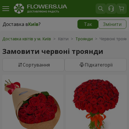
Доставка в
Київ
?
Так
Змінити
Доставка в
Київ
|
безкоштовно
Доставка квітів у м. Київ
> Квіти >
Троянди
> Червоні троян
Замовити червоні троянди
Сортування
Підкатегорії