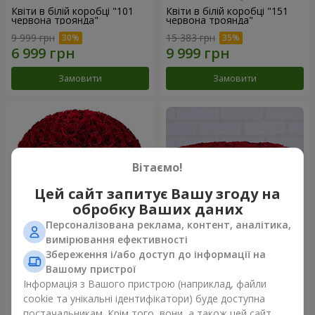
Квіти в білій коробці "101
Квіти в білій коробці "151
червона троянда"
червона троянда"
9 999 грн
15 383 грн
Замовити
Замовити
Вітаємо!
Цей сайт запитує Вашу згоду на
обробку Ваших даних
Персоналізована реклама, контент, аналітика,
вимірювання ефективності
Збереження і/або доступ до інформації на
Квіти в чорній коробці "151
Квіти в чорній коробці "101
червона троянда"
червона троянда"
Вашому пристрої
15 383 грн
9 999 грн
Інформація з Вашого пристрою (наприклад, файли
cookie та унікальні ідентифікатори) буде доступна
постачальникам. Крім того, вони, а також цей сайт