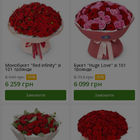
Монобукет "Red infinity" зі
Букет "Huge Love" зі 101
101 троянди
троянди
8 941 грн
8 713 грн
Замовити
Замовити