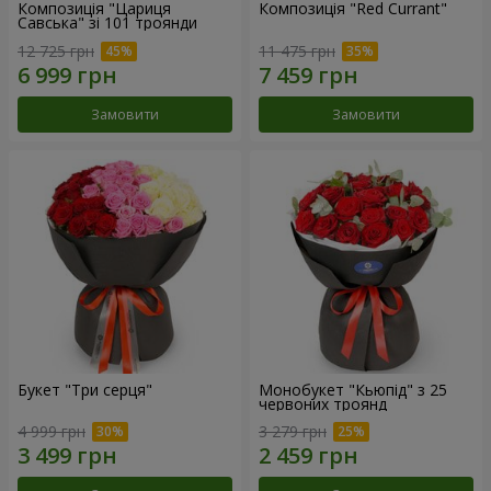
Композиція "Цариця
Композиція "Red Currant"
Савська" зі 101 троянди
12 725 грн
11 475 грн
Замовити
Замовити
Букет "Три серця"
Монобукет "Кьюпід" з 25
червоних троянд
4 999 грн
3 279 грн