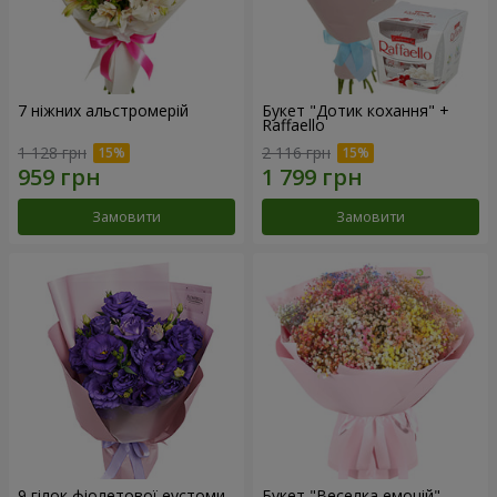
7 ніжних альстромерій
Букет "Дотик кохання" +
Raffaello
1 128 грн
2 116 грн
Замовити
Замовити
9 гілок фіолетової еустоми
Букет "Веселка емоцій"