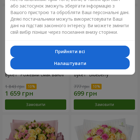
або застосунок зможуть зберігати інформацію з
Вашого пристрою та обробляти Ваші персональні дані.
Деякі постачальники можуть використовувати Ваші
дані на підставі законного інтересу. Ви можете змінити
свій вибір пізніше через посилання внизу сторінки.
Прийняти всі
Налаштувати
Букет "Рожевий смак ванілі"
Букет "Blueberry"
1 843 грн
777 грн
Замовити
Замовити