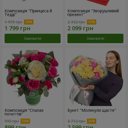
Композиція "Принцеса й
Композиція "Зворушливий
Тедді"
презент"
1 999 грн
2 332 грн
Замовити
Замовити
Композиція “Спалах
Букет "Молекули щастя"
почуттів”
999 грн
3 713 грн