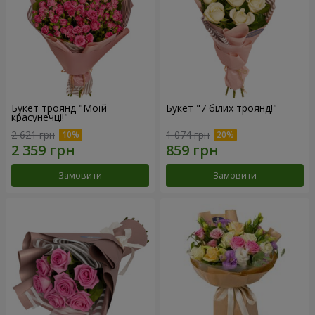
Букет троянд "Моїй
Букет "7 білих троянд!"
красунечці!"
2 621 грн
1 074 грн
Замовити
Замовити