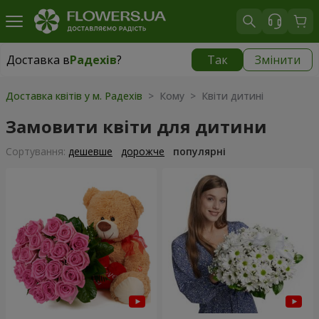
Доставка в
Радехів
?
Так
Змінити
Доставка в
Радехів
|
1189 грн
Доставка квітів у м. Радехів
> Кому > Квіти дитині
Замовити квіти для дитини
Сортування:
дешевше
дорожче
популярні