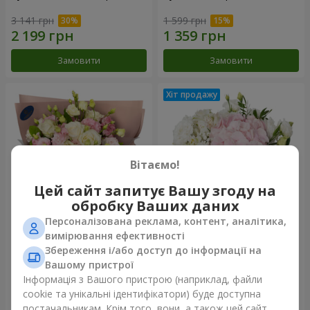
3 141 грн
1 599 грн
Замовити
Замовити
Вітаємо!
Цей сайт запитує Вашу згоду на
обробку Ваших даних
Персоналізована реклама, контент, аналітика,
Букет "Пана Кота"
Композиція "Ніжний дотик"
вимірювання ефективності
Збереження і/або доступ до інформації на
2 199 грн
1 732 грн
Вашому пристрої
Інформація з Вашого пристрою (наприклад, файли
cookie та унікальні ідентифікатори) буде доступна
Замовити
Замовити
постачальникам. Крім того, вони, а також цей сайт