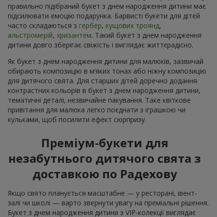
правильно підібраний букет з днем народження дитини має
підсилювати емоцію подарунка. Барвисті букети для дітей
часто складаються з
гербер
,
кущових троянд
,
альстромерій
,
хризантем
. Такий букет з днем народження
дитини довго зберігає свіжість і виглядає життєрадісно.
Як букет з днем народження дитини для малюків, зазвичай
обирають композицію в м’яких тонах або ніжну композицію
для дитячого свята. Для старших дітей доречно додання
контрастних кольорів в букет з днем народження дитини,
тематичні деталі, незвичайне пакування. Таке квіткове
привітання для малюка легко поєднати з іграшкою чи
кульками, щоб посилити ефект сюрпризу.
Преміум-букети для
незабутнього дитячого свята з
доставкою по Радехову
Якщо свято планується масштабне — у ресторані, івент-
залі чи школі — варто звернути увагу на преміальні рішення.
Букет з днем народження дитини з VIP-колекції виглядає