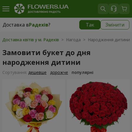
Доставка в
Радехів
?
Так
Змінити
Доставка в
Радехів
|
1189 грн
Доставка квітів у м. Радехів
> Нагода > Народження дитини
Замовити букет до дня
народження дитини
Сортування:
дешевше
дорожче
популярні