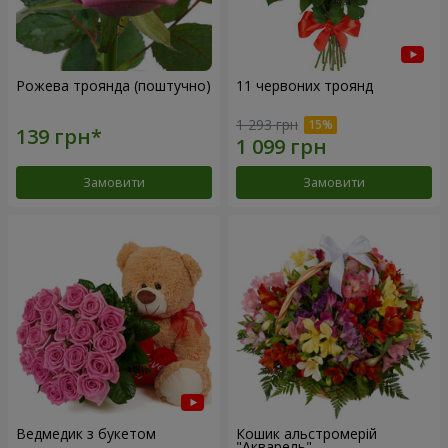
Рожева троянда (поштучно)
11 червоних троянд
1 293 грн
Замовити
Замовити
Ведмедик з букетом
Кошик альстромерій
"Акварель"