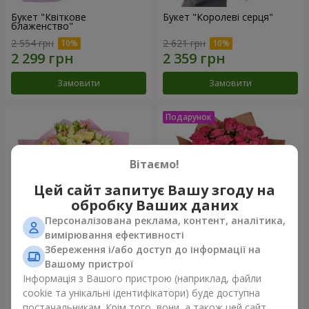
Букет "Квіткове
Букет "Королеві серця"
блаженство"
2 554 грн
2 621 грн
Замовити
Замовити
Вітаємо!
Цей сайт запитує Вашу згоду на
обробку Ваших даних
Персоналізована реклама, контент, аналітика,
вимірювання ефективності
Збереження і/або доступ до інформації на
Мікс "Планета троянд" із 51
Букет "Чарівність" з
Вашому пристрої
кущової троянди
повітряними кульками
Інформація з Вашого пристрою (наприклад, файли
6 540 грн
2 624 грн
cookie та унікальні ідентифікатори) буде доступна
постачальникам. Крім того, вони, а також цей сайт