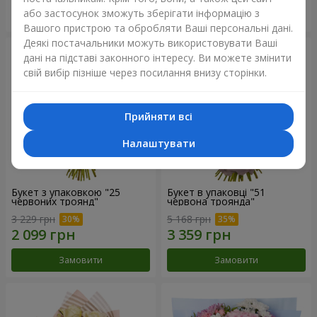
або застосунок зможуть зберігати інформацію з
Замовити
Замовити
Вашого пристрою та обробляти Ваші персональні дані.
Деякі постачальники можуть використовувати Ваші
дані на підставі законного інтересу. Ви можете змінити
свій вибір пізніше через посилання внизу сторінки.
Прийняти всі
Налаштувати
Букет з упаковкою "25
Букет в упаковці "51
червоних троянд"
червона троянда"
3 229 грн
5 168 грн
Замовити
Замовити