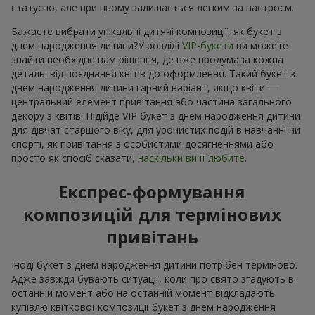
статусно, але при цьому залишається легким за настроєм.
Бажаєте вибрати унікальні дитячі композиції, як букет з
днем народження дитини?У розділі
VIP-букети
ви можете
знайти необхідне вам рішення, де вже продумана кожна
деталь: від поєднання квітів до оформлення. Такий букет з
днем народження дитини гарний варіант, якщо квіти —
центральний елемент привітання або частина загального
декору з квітів. Підійде VIP букет з днем народження дитини
для дівчат старшого віку, для урочистих подій в навчанні чи
спорті, як привітання з особистими досягненнями або
просто як спосіб сказати,
наскільки ви її любите
.
Експрес-формування
композицій для термінових
привітань
Іноді букет з днем народження дитини потрібен терміново.
Адже завжди бувають ситуації, коли про свято згадують в
останній момент або на останній момент відкладають
купівлю квіткової композиції букет з днем народження