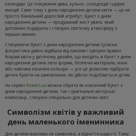
календарі. Це очікування дива, кульок, солодощів і щирих
емоцій. Саме тому з днем народження дитини квіти — це не
просто банальний дорослий атрибут. Букет з днем
народження дитини — продуманий жест уваги, який
доповнює подарунок і створює святкову атмосферу з
перших хвилин.
Створюючи букет з днем народження дитини сучасна
флористика давно відійшла від канонів і суворих правил.
Яскраві квіти у дитячому дизайні, що входять в букет з днем
народження дитини легкі форми, безпечні матеріали, ніжні
або навпаки насичені кольори — усе це дозволяє підібрати
дитячі букети на замовлення, які дійсно подобаються дітям.
На сервісі
flowers.ua
можна обрати як класичний букет з
днем народження дитини, так і оригінальні авторські
композиції, створені спеціально для дитячих свят.
Символізм квітів у важливий
день маленького іменинника
Для дитини важлива не символіка, а відчуття радості. Тому