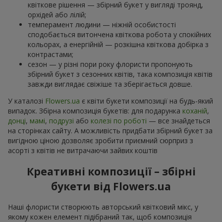
квіткове рішення — збірний букет у вигляді троянд,
орхідей або лілій;
темперамент людини — ніжній особистості
сподобається витончена квіткова робота у спокійних
кольорах, а енергійній — розкішна квіткова добірка з
контрастами;
сезон — у різні пори року флористи пропонують
збірний букет з сезонних квітів, така композиція квітів
завжди виглядає свіжіше та зберігається довше.
У каталозі
Flowers.ua
є квіти букети композиції на будь-який
випадок. Збірна композиція букетів: для подарунка
коханій
,
донці
,
мамі
,
подрузі
або
колезі по роботі
— все знайдеться
на сторінках сайту. А можливість придбати збірний букет за
вигідною ціною дозволяє зробити приємний сюрприз з
асорті з квітів не витрачаючи зайвих коштів
Креативні композиції – збірні
букети від Flowers.ua
Наші флористи створюють авторський квітковий мікс, у
якому кожен елемент підібраний так, щоб композиція