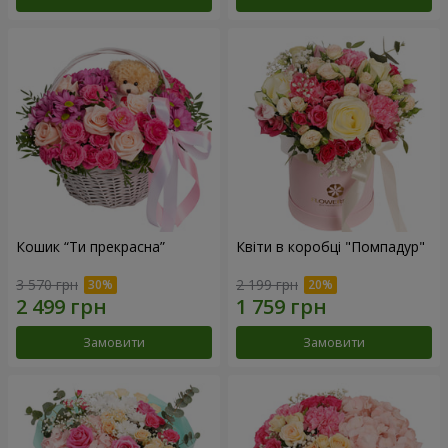
Кошик “Ти прекрасна”
Квіти в коробці "Помпадур"
3 570 грн
2 199 грн
Замовити
Замовити