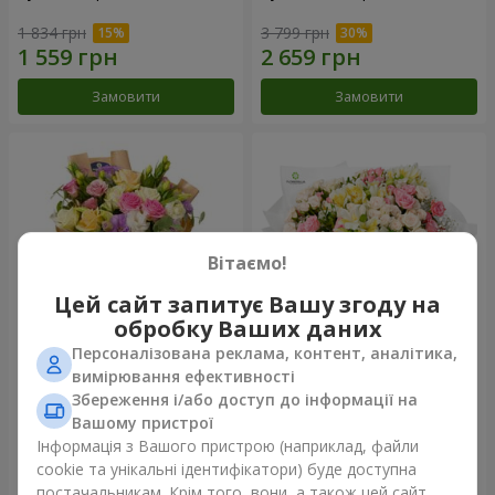
1 834 грн
3 799 грн
Замовити
Замовити
Вітаємо!
Цей сайт запитує Вашу згоду на
обробку Ваших даних
Персоналізована реклама, контент, аналітика,
Букет "Квіткове Selfie!"
Букет "Хрещатик"
вимірювання ефективності
Збереження і/або доступ до інформації на
2 234 грн
3 941 грн
Вашому пристрої
Інформація з Вашого пристрою (наприклад, файли
cookie та унікальні ідентифікатори) буде доступна
Замовити
Замовити
постачальникам. Крім того, вони, а також цей сайт