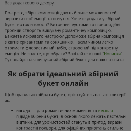
без додаткового декору.
По-третє, збірні композиції дають більше можливостей
виразити свої емоції та почуття. Хочете додати у збірний
букет ноток ніжності? Витончені еустоми та піоноподібні
троянди створять вишукану романтичну композицію.
Бажаєте яскравого настрою? Допоможе збірна композиція
з квітів хризантеми та соняшників. Таким чином легко
отримати флористичний набір, створений під конкретну
емоцію. Не знаєте, що обрати? Завітайте в наші “
Новинки
".
Тут знайдеться вишуканий збірний букет для вашого свята.
Як обрати ідеальний збірний
букет онлайн
Щоб правильно зібрати букет, орієнтуйтесь на такі критерії
як:
нагода — для романтичних моментів та
весілля
підійде збірний букет, в основі якого лежать пастельні
відтінки, для урочистостей стануть в пригоді виразні
контрастні кольори, для офіційних привітань стильне