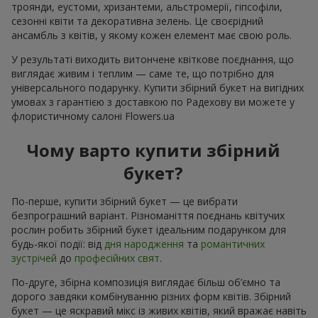
троянди, еустоми, хризантеми, альстромерії, гіпсофіли,
сезонні квіти та декоративна зелень. Це своєрідний
ансамбль з квітів, у якому кожен елемент має свою роль.
У результаті виходить витончене квіткове поєднання, що
виглядає живим і теплим — саме те, що потрібно для
універсального подарунку. Купити збірний букет на вигідних
умовах з гарантією з доставкою по Радехову ви можете у
флористичному салоні Flowers.ua
Чому варто купити збірний
букет?
По-перше, купити збірний букет — це вибрати
безпрограшний варіант. Різноманіття поєднань квітучих
рослин робить збірний букет ідеальним подарунком для
будь-якої події: від
дня народження
та
романтичних
зустрічей
до
професійних свят
.
По-друге, збірна композиція виглядає більш об’ємно та
дорого завдяки комбінуванню різних форм квітів. Збірний
букет — це яскравий мікс із живих квітів, який вражає навіть