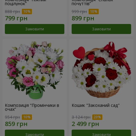
поцілунок”
почуттів”
888 грн
999 грн
Замовити
Замовити
Композиція “Промінчики в
Кошик "Закоханий сад"
очах”
954 грн
3 124 грн
Замовити
Замовити