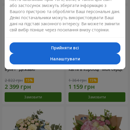
або застосунок зможуть зберігати інформацію з
Вашого пристрою та обробляти Ваші персональні дані.
Деякі постачальники можуть використовувати Ваші
дані на підставі законного інтересу. Ви можете змінити
свій вибір пізніше через посилання внизу сторінки.
Прийняти всі
Налаштувати
Букет "Дежавю"
Квіти в коробці "Моє серце"
2 822 грн
1 364 грн
Замовити
Замовити