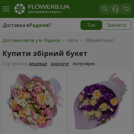
Доставка в
Радехів
?
Так
Змінити
Доставка в
Радехів
|
1189 грн
Доставка квітів у м. Радехів
> Квіти > Збірний букет
Купити збірний букет
Сортування:
дешевше
дорожче
популярні