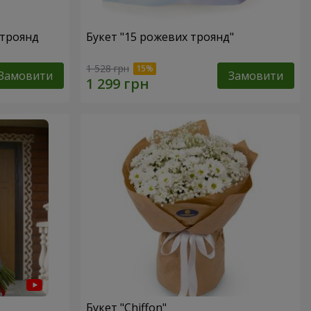
 троянд
Букет "15 рожевих троянд"
1 528 грн
Замовити
Замовити
Букет "Chiffon"