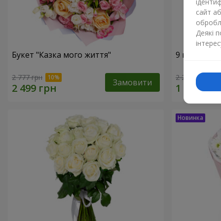
ідентиф
сайт а
обробля
Деякі 
інтерес
Букет "Казка мого життя"
9 кущових 
2 777 грн
2 212 грн
Замовити