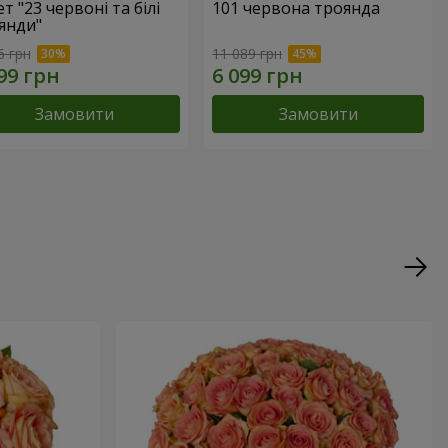
т "23 червоні та білі
101 червона троянда
янди"
6 грн
11 089 грн
Замовити
Замовити