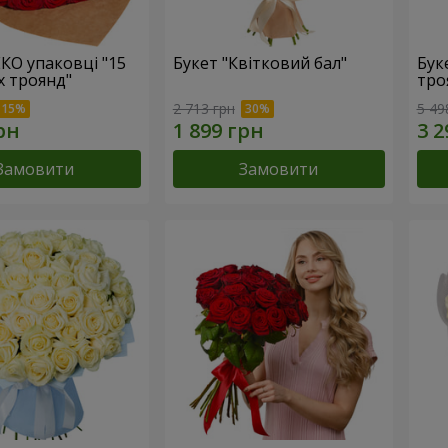
ЕКО упаковці "15
Букет "Квітковий бал"
Бук
х троянд"
тро
2 713 грн
5 49
Замовити
Замовити