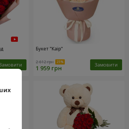
нд
Букет "Каїр"
2 612 грн
Замовити
Замовити
аших