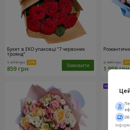
Букет в ЕКО упаковці "7 червоних
Романтични
троянд"
1 074 грн
2 449 грн
Замовити
Цей
Пе
еф
Зб
Інформа