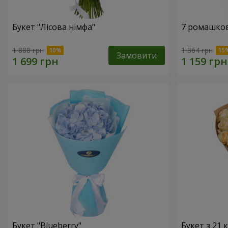
Букет "Лісова німфа"
7 ромашко
1 888 грн
1 364 грн
Замовити
Букет "Blueberry"
Букет з 21