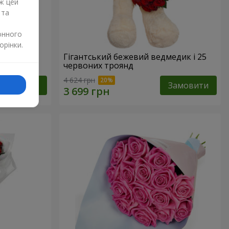
ж цей
 та
онного
орінки.
Гігантський бежевий ведмедик і 25
червоних троянд
4 624 грн
Замовити
Замовити