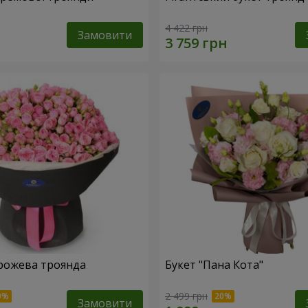
4 422 грн
Замовити
рожева троянда
Букет "Пана Кота"
2 499 грн
Замовити