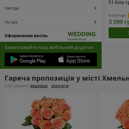
51 біла 
Нагода
5 537 грн
По ціні
Оформлення весіль
Завантажуйте наш мобільний додаток
Гаряча пропозиція у місті Хмел
Сортування:
дешевше
дорожче