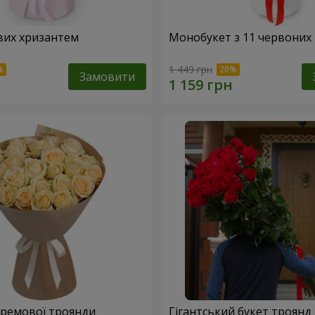
вих хризантем
Монобукет з 11 червоних
1 449 грн
Замовити
 кремової троянди
Гігантський букет троянд