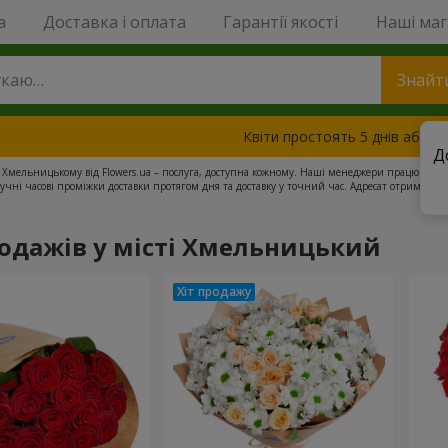
a
Доставка і оплата
Гарантії якості
Наші ма
Знайт
Квіти простоять 5 днів або з
Д
 у Хмельницькому від Flowers.ua – послуга, доступна кожному. Наші менеджери працюють ці
чні часові проміжки доставки протягом дня та доставку у точний час. Адресат отримає ті
в день доставки. Також будь-який букет можна доповнити листівкою, солодощами, повіт
тами. З Flowers.ua дарувати радість простіше та приємніше.
родажів у місті Хмельницький