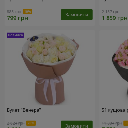
888 грн
2 187 грн
Замовити
Букет "Венера"
51 кущова 
2 624 грн
11 084 грн
Замовити