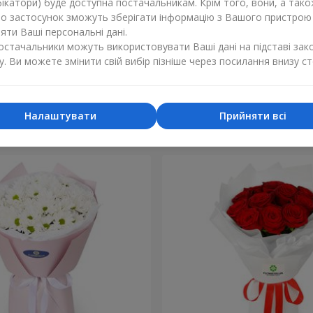
ікатори) буде доступна постачальникам. Крім того, вони, а тако
бо застосунок зможуть зберігати інформацію з Вашого пристрою
ти Ваші персональні дані.
постачальники можуть використовувати Ваші дані на підставі зак
у. Ви можете змінити свій вибір пізніше через посилання внизу ст
кремових
Букет "Персеїда"
1 554 грн
Замовити
Налаштувати
Прийняти всі