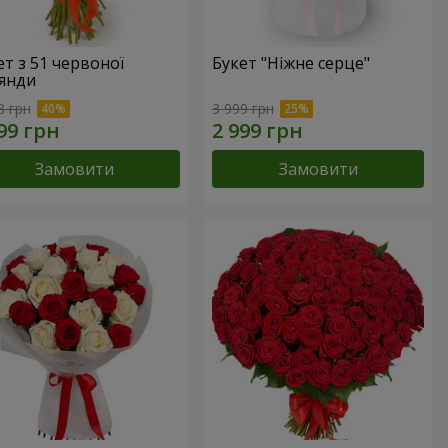
ет з 51 червоної
Букет "Ніжне серце"
янди
8 грн
3 999 грн
Замовити
Замовити