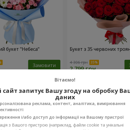
й букет "Небеса"
Букет з 35 червоних троя
4 306 грн
Замовити
Вітаємо!
 сайт запитує Вашу згоду на обробку В
даних
рсоналізована реклама, контент, аналітика, вимірювання
ективності
ереження і/або доступ до інформації на Вашому пристрої
ція з Вашого пристрою (наприклад, файли cookie та унікальні