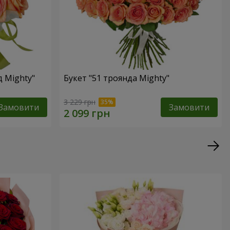
д Mighty"
Букет "51 троянда Mighty"
3 229 грн
Замовити
Замовити