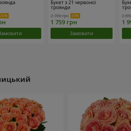
троянда
Букет з 21 червоної
Буке
троянди
тро
2 706 грн
2 85
Замовити
Замовити
ьницький