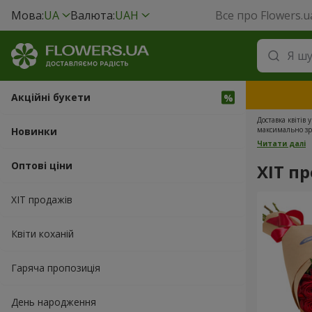
Мова:
UA
Валюта:
UAH
Все про Flowers.u
Акційні букети
Доставка квітів
Новинки
максимально зру
безпосередньо 
Читати далі
прекрасними кві
Оптові ціни
ХІТ п
ХІТ продажів
Квіти коханій
Гаряча пропозиція
День народження