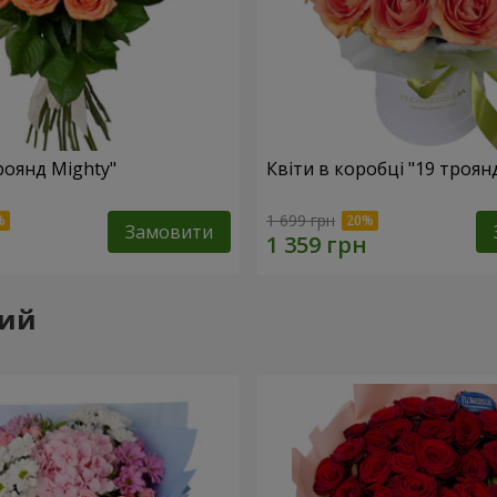
роянд Mighty"
Квіти в коробці "19 троян
1 699 грн
Замовити
кий