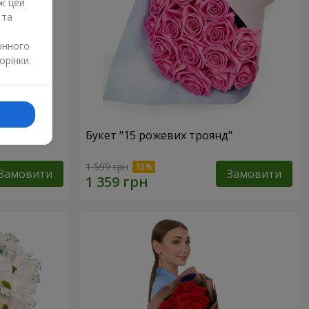
ж цей
 та
онного
орінки.
Букет "15 рожевих троянд"
1 599 грн
Замовити
Замовити