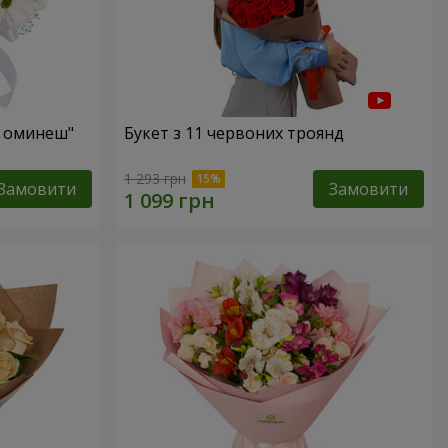
е оминеш"
Букет з 11 червоних троянд
1 293 грн
Замовити
Замовити