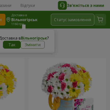
газини
Відгуки
Зв’яжіться з нами
Доставка в
и
Вільногірськ
Статус замовлення
1160 грн
Доставка в
Вільногірськ
?
Так
Змінити