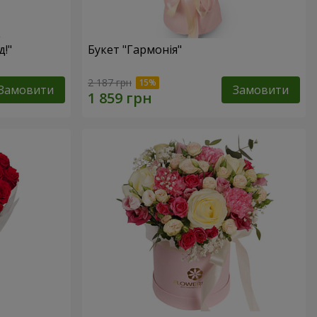
д!"
Букет "Гармонія"
2 187 грн
Замовити
Замовити