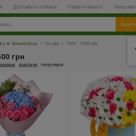
a
Доставка і оплата
Гарантії якості
Наші ма
Знайт
в у м. Вільногірськ
> По ціні > 1000 - 1500 грн
500 грн
ешевше
дорожче
популярні