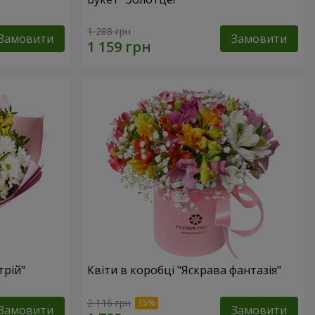
1 288 грн
Замовити
Замовити
трій"
Квіти в коробці "Яскрава фантазія"
2 116 грн
Замовити
Замовити