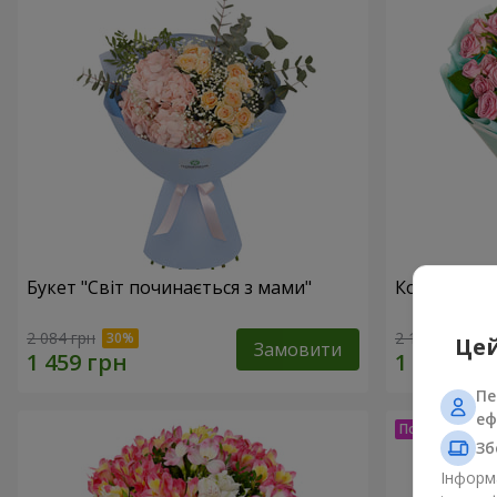
Букет "Світ починається з мами"
Композиція
2 084 грн
2 199 грн
Цей
Замовити
Пе
еф
Зб
Інформа