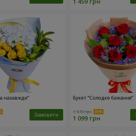
ка назавжди”
Букет “Солодке бажання”
1 570 грн
Замовити