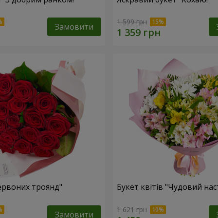
1 599 грн
Замовити
червоних троянд"
Букет квітів "Чудовий нас
1 621 грн
Замовити