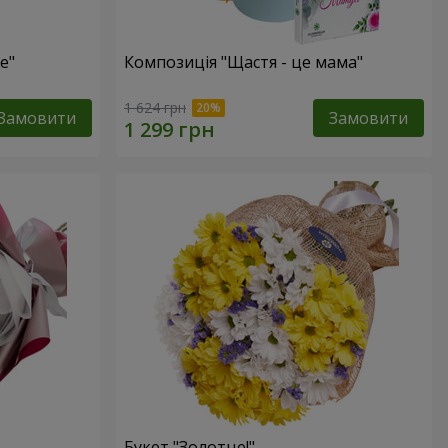
е"
Композиція "Щастя - це мама"
1 624 грн
Замовити
Замовити
Букет "Золотце!"