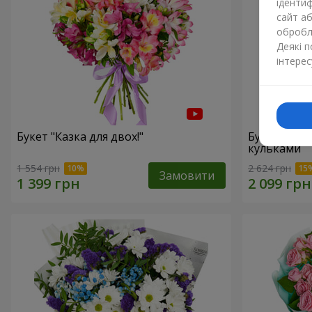
ідентиф
сайт а
обробля
Деякі 
інтерес
Букет "Казка для двох!"
Букет "Чарі
кульками
1 554 грн
2 624 грн
Замовити