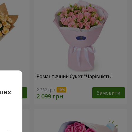
Романтичний букет "Чарівність"
2 332 грн
аших
Замовити
Замовити