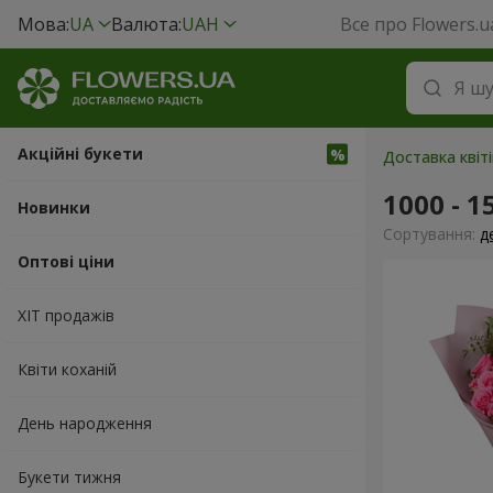
Мова:
UA
Валюта:
UAH
Все про Flowers.u
Акційні букети
Доставка квіті
1000 - 1
Новинки
Сортування:
д
Оптові ціни
ХІТ продажів
Квіти коханій
День народження
Букети тижня