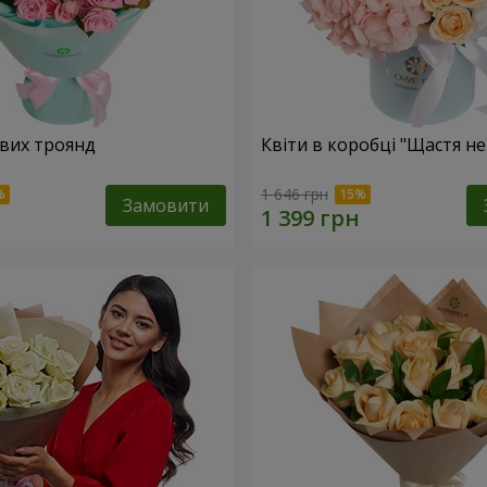
вих троянд
Квіти в коробці "Щастя н
1 646 грн
Замовити