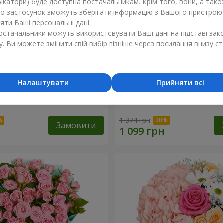
ікатори) буде доступна постачальникам. Крім того, вони, а тако
бо застосунок зможуть зберігати інформацію з Вашого пристрою
ти Ваші персональні дані.
постачальники можуть використовувати Ваші дані на підставі зак
у. Ви можете змінити свій вибір пізніше через посилання внизу ст
Налаштувати
Прийняти всі
вність" з повітряними
Букет "Яскраві сонечка!"
1 374 грн
Замовити