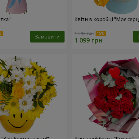
тка!"
Квіти в коробці "Моє серц
1 293 грн
Замовити
 "З добрим ранком!"
Яскравий букет "Кохаю!"