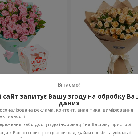
 "Балада про маму"
Букет "Краса"
Вітаємо!
1 954 грн
 сайт запитує Вашу згоду на обробку В
Замовити
даних
рсоналізована реклама, контент, аналітика, вимірювання
ективності
ереження і/або доступ до інформації на Вашому пристрої
ція з Вашого пристрою (наприклад, файли cookie та унікальні