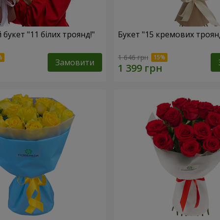
букет "11 білих троянд!"
Букет "15 кремових троян
1 646 грн
Замовити