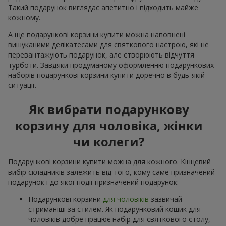
Такий подарунок виглядає апетитно і підходить майже
кожному.
А ще подарункові корзини купити можна наповнені
вишуканими делікатесами для святкового настрою, які не
перевантажують подарунок, але створюють відчуття
турботи. Завдяки продуманому оформленню подарункових
наборів подарункові корзини купити доречно в будь-якій
ситуації.
Як вибрати подарункову
корзину для чоловіка, жінки
чи колеги?
Подарункові корзини купити можна для кожного. Кінцевий
вибір складників залежить від того, кому саме призначений
подарунок і до якої події призначений подарунок:
Подарункові корзини
для чоловіків
зазвичай
стриманіші за стилем. Як подарунковий кошик для
чоловіків добре працює набір для святкового столу,