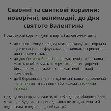
Сезонні та святкові корзини:
новорічні, великодні, до Дня
святого Валентина
Подарункові корзини купити варто і до сезонних свят:
до Нового Року та Різдва можна подарункові корзини
купити наповнені фруктами, солодощами і прикрашені
ялинковими гілками;
до
дня Святого Валентина
романтичні сезонні кошики
мають особливу атмосферу
кохання
; тут доречні
більш вишукані цукерки та романтичні квіткові
композиції;
до 8 березня стане в нагоді легкий кошик доповнений
тюльпанами
та фрезіями або іншими
сезонними
квітами
.
Подарункові корзини купити, як набір для особливих людей,
можна до будь-якого привода. Його легко адаптувати й
підлаштувати під відповідний настрій.