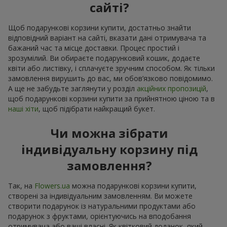
сайті?
Щоб подарункові корзини купити, достатньо знайти
відповідний варіант на сайті, вказати дані отримувача та
бажаний час та місце доставки. Процес простий і
зрозумілий. Ви обираєте подарунковий кошик, додаєте
квіти або листівку, і сплачуєте зручним способом. Як тільки
замовлення вирушить до вас, ми обов’язково повідомимо.
А ще не забудьте заглянути у розділ
акційних пропозицій
,
щоб подарункові корзини купити за прийнятною ціною та в
наші хіти
, щоб підібрати найкращий букет.
Чи можна зібрати
індивідуальну корзину під
замовлення?
Так, на
Flowers.ua
можна подарункові корзини купити,
створені за індивідуальним замовленням. Ви можете
створити подарунок із натуральними продуктами або
подарунок з фруктами, орієнтуючись на вподобання
отримувача або ваші власні. Як квітковий доданок, який