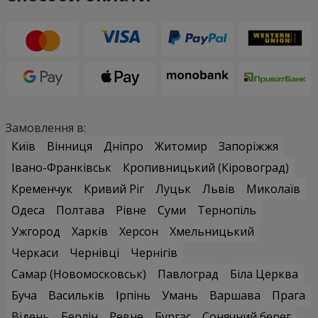
Замовлення в:
Київ
Вінниця
Дніпро
Житомир
Запоріжжя
Івано-Франківськ
Кропивницький (Кіровоград)
Кременчук
Кривий Ріг
Луцьк
Львів
Миколаїв
Одеса
Полтава
Рівне
Суми
Тернопіль
Ужгород
Харків
Херсон
Хмельницький
Черкаси
Чернівці
Чернігів
Самар (Новомосковськ)
Павлоград
Біла Церква
Буча
Васильків
Ірпінь
Умань
Варшава
Прага
Відень
Берлін
Ревне
Бургас
Сонячний берег