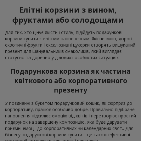
Елітні корзини з вином,
фруктами або солодощами
Для тих, хто цінує якість і стиль, підійдуть подарункові
корзини купити з елітним наповненням. Якісне вино, дорогі
екзотичні фрукти і ексклюзивні цукерки створять вишуканий
презент для шанувальників смаколиків, який виглядає
статусно та доречно у ділових і особистих ситуаціях.
Подарункова корзина як частина
квіткового або корпоративного
презенту
У поєднанні з букетом подарунковий кошик, як сюрприз до
корпоративу, працює особливо добре. Правильно підібране
наповнення підсилює емоцію від квітів і перетворює простий
подарунок на завершену композицію, яка буде дарувати
приємні емоції до корпоративних чи календарних свят.. Для
бізнесу подарункові корзини купити – це також ефективні
святковий комплекти для колег і партнерів.