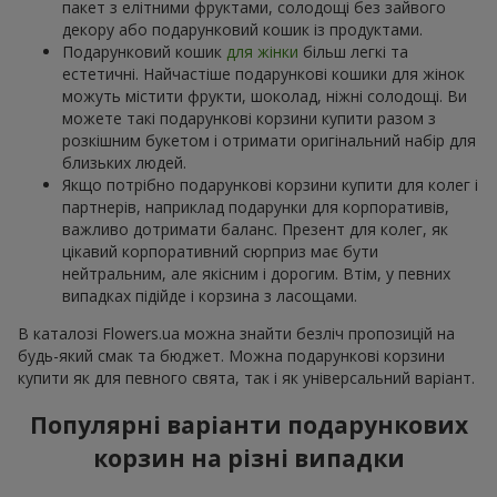
пакет з елітними фруктами, солодощі без зайвого
декору або подарунковий кошик із продуктами.
Подарунковий кошик
для жінки
більш легкі та
естетичні. Найчастіше подарункові кошики для жінок
можуть містити фрукти, шоколад, ніжні солодощі. Ви
можете такі подарункові корзини купити разом з
розкішним букетом і отримати оригінальний набір для
близьких людей.
Якщо потрібно подарункові корзини купити для колег і
партнерів, наприклад подарунки для корпоративів,
важливо дотримати баланс. Презент для колег, як
цікавий корпоративний сюрприз має бути
нейтральним, але якісним і дорогим. Втім, у певних
випадках підійде і корзина з ласощами.
В каталозі Flowers.ua можна знайти безліч пропозицій на
будь-який смак та бюджет. Можна подарункові корзини
купити як для певного свята, так і як універсальний варіант.
Популярні варіанти подарункових
корзин на різні випадки