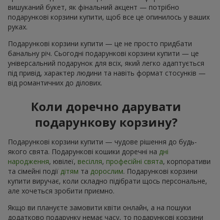
вишуканий букет, як фінальний акцент — потрібно
подарункові корзини купити, щоб все це опинилось у ваших
руках.
Подарункові корзини купити — це не просто придбати
банальну річ. Сьогодні подарункові корзини купити — це
універсальний подарунок для всіх, який легко адаптується
під привід, характер людини та навіть формат стосунків —
від романтичних до ділових.
Коли доречно дарувати
подарункову корзину?
Подарункові корзини купити — чудове рішення до будь-
якого свята. Подарункові кошики доречні на
дні
народження
, ювілеї,
весілля
,
професійні свята
, корпоративи
та сімейні події
дітям
та
дорослим
. Подарункові корзини
купити виручає, коли складно підібрати щось персональне,
але хочеться зробити приємно.
Якщо ви плануєте замовити квіти онлайн, а на пошуки
додатково подарунку немає часу, то подарункові корзини