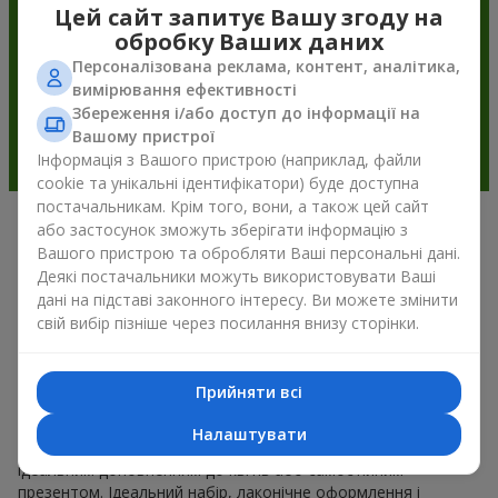
Цей сайт запитує Вашу згоду на
обробку Ваших даних
Персоналізована реклама, контент, аналітика,
вимірювання ефективності
Збереження і/або доступ до інформації на
Вашому пристрої
Інформація з Вашого пристрою (наприклад, файли
cookie та унікальні ідентифікатори) буде доступна
постачальникам. Крім того, вони, а також цей сайт
або застосунок зможуть зберігати інформацію з
Подарункові корзини —
Вашого пристрою та обробляти Ваші персональні дані.
універсальний подарунок на будь-
Деякі постачальники можуть використовувати Ваші
дані на підставі законного інтересу. Ви можете змінити
яке свято
свій вибір пізніше через посилання внизу сторінки.
Якщо ви шукаєте універсальний подарунок, але часу
обмаль, у нас є для вас чудове перевірене рішення: ви
Прийняти всі
можете набір подарункові корзини купити. Подарункова
корзина з вишуканими смаколиками до свята, фруктами,
Налаштувати
смачним чаєм чи, навіть, алкогольними напоями стає
ідеальним доповненням до квітів або самостійним
презентом. Ідеальний набір, лаконічне оформлення і