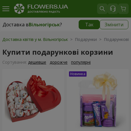
Доставка в
Вільногірськ
?
Так
Змінити
Доставка в
Вільногірськ
|
1160 грн
Доставка квітів у м. Вільногірськ
> Подарунки > Подарункові 
Купити подарункові корзини
Сортування:
дешевше
дорожче
популярні