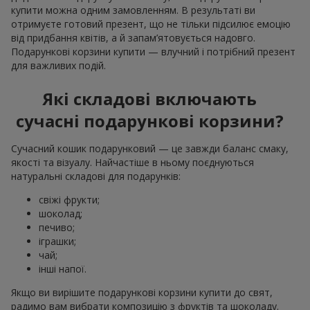
купити можна одним замовленням. В результаті ви
отримуєте готовий презент, що не тільки підсилює емоцію
від придбання квітів, а й запам’ятовується надовго.
Подарункові корзини купити — влучний і потрібний презент
для важливих подій.
Які складові включають
сучасні подарункові корзини?
Сучасний кошик подарунковий — це завжди баланс смаку,
якості та візуалу. Найчастіше в ньому поєднуються
натуральні складові для подарунків:
свіжі фрукти;
шоколад;
печиво;
іграшки;
чай;
інші напої.
Якщо ви вирішите подарункові корзини купити до свят,
радимо вам вибрати композицію з фруктів та шоколаду.