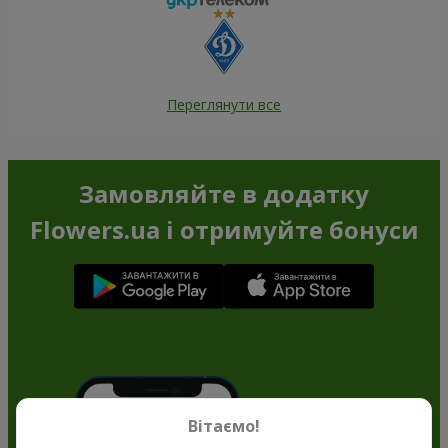
Переглянути все
Замовляйте в додатку
Flowers.ua і отримуйте бонуси
Вітаємо!