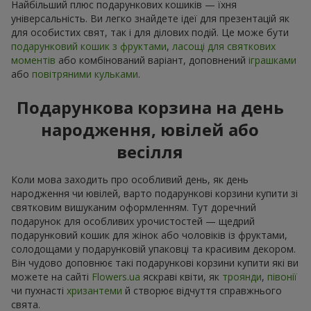
Найбільший плюс подарункових кошиків — їхня
універсальність. Ви легко знайдете ідеї для презентацій як
для особистих свят, так і для ділових подій. Це може бути
подарунковий кошик з фруктами
,
ласощі для святкових
моментів
або комбінований варіант, доповнений
іграшками
або
повітряними кульками
.
Подарункова корзина на день
народження, ювілей або
весілля
Коли мова заходить про особливий день, як день
народження чи ювілей, варто подарункові корзини купити зі
святковим вишуканим оформленням. Тут доречний
подарунок для особливих урочистостей — щедрий
подарунковий кошик для жінок або чоловіків із фруктами,
солодощами у подарунковій упаковці та красивим декором.
Він чудово доповнює такі подарункові корзини купити які ви
можете на сайті
Flowers.ua
яскраві квіти, як
троянди
,
півонії
чи пухнасті
хризантеми
й створює відчуття справжнього
свята.