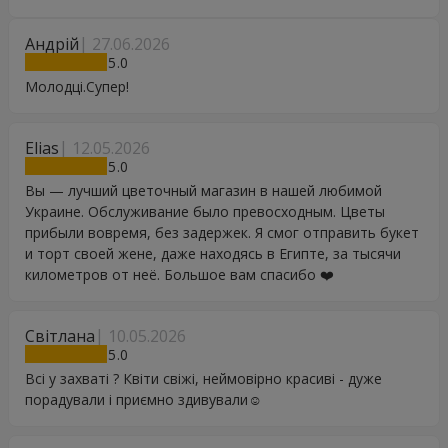
Андрій
27.06.2026
5
Молодці.Супер!
Elias
12.05.2026
5
Вы — лучший цветочный магазин в нашей любимой
Украине. Обслуживание было превосходным. Цветы
прибыли вовремя, без задержек. Я смог отправить букет
и торт своей жене, даже находясь в Египте, за тысячи
километров от неё. Большое вам спасибо ❤️
Світлана
10.05.2026
5
Всі у захваті ? Квіти свіжі, неймовірно красиві - дуже
порадували і приємно здивували☺️