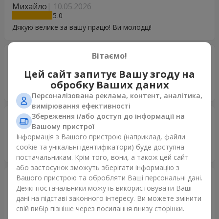
Михайло
10.05.2026
5
Дякую велике за вашу працю! Ви молодці!
Вітаємо!
Лана
06.05.2026
5
Цей сайт запитує Вашу згоду на
Дякую, за мовляла для бабусi, шикарні троянди стоять
обробку Ваших даних
вже 6 день наче свіжі! Дуже задоволена!
Персоналізована реклама, контент, аналітика,
вимірювання ефективності
Збереження і/або доступ до інформації на
Вероніка
28.04.2026
Вашому пристрої
5
Інформація з Вашого пристрою (наприклад, файли
Щиро вдячна за квіти ! Дуже красивий букет , свіжі квіти і
cookie та унікальні ідентифікатори) буде доступна
дуже якісно доставлено !!! Спасибі вам ??
постачальникам. Крім того, вони, а також цей сайт
або застосунок зможуть зберігати інформацію з
Вашого пристрою та обробляти Ваші персональні дані.
Тетяна
14.04.2026
Деякі постачальники можуть використовувати Ваші
5
дані на підставі законного інтересу. Ви можете змінити
Щиро дякую за доставку Квіти свіженькі, доставка
свій вибір пізніше через посилання внизу сторінки.
своєчасна Все сподобалося Мирного дня