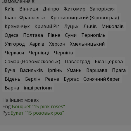
Замовлення в:
Київ
Вінниця
Дніпро
Житомир
Запоріжжя
Івано-Франківськ
Кропивницький (Кіровоград)
Кременчук
Кривий Ріг
Луцьк
Львів
Миколаїв
Одеса
Полтава
Рівне
Суми
Тернопіль
Ужгород
Харків
Херсон
Хмельницький
Черкаси
Чернівці
Чернігів
Самар (Новомосковськ)
Павлоград
Біла Церква
Буча
Васильків
Ірпінь
Умань
Варшава
Прага
Відень
Берлін
Ревне
Бургас
Сонячний берег
Варна
інші регіони
На інших мовах:
Eng:
Bouquet "15 pink roses"
Рус:
Букет "15 розовых роз"