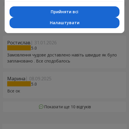
Прийняти всі
ira
05.04.2026
5
Налаштувати
Дуже задоволена сервісом Якісно та завжди вчасно
Ростислав
31.01.2026
5
Замовлення чудове доставлено навіть швидше як було
заплановано . Все сподобалось
Марина
08.09.2025
5
Все ок
Показати ще 10 відгуків