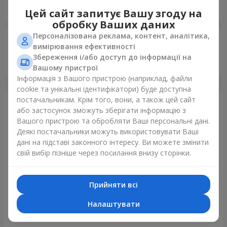
Дякую за гарний сервіс.
Цей сайт запитує Вашу згоду на
обробку Ваших даних
Персоналізована реклама, контент, аналітика,
Раїса
07.08.2025
вимірювання ефективності
5
Збереження і/або доступ до інформації на
Я дуже дякую за гарну доставку я рекомендую всім.
Вашому пристрої
Інформація з Вашого пристрою (наприклад, файли
cookie та унікальні ідентифікатори) буде доступна
постачальникам. Крім того, вони, а також цей сайт
Щойно доставили
або застосунок зможуть зберігати інформацію з
Вашого пристрою та обробляти Ваші персональні дані.
Деякі постачальники можуть використовувати Ваші
дані на підставі законного інтересу. Ви можете змінити
свій вибір пізніше через посилання внизу сторінки.
Прийняти всі
Налаштувати