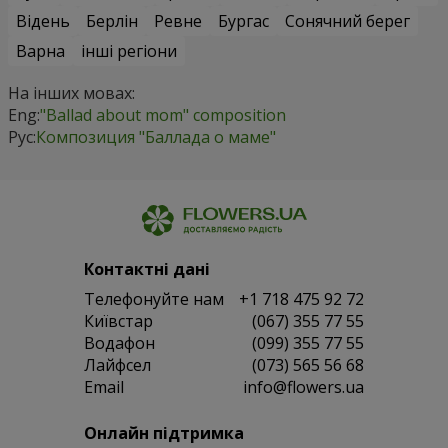
Відень
Берлін
Ревне
Бургас
Сонячний берег
Варна
інші регіони
На інших мовах:
Eng:
"Ballad about mom" composition
Рус:
Композиция "Баллада о маме"
Контактні дані
Телефонуйте нам
+1 718 475 92 72
Київстар
(067) 355 77 55
Водафон
(099) 355 77 55
Лайфсел
(073) 565 56 68
Email
info@flowers.ua
Онлайн підтримка