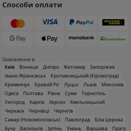
Способи оплати
Замовлення в:
Київ
Вінниця
Дніпро
Житомир
Запоріжжя
Івано-Франківськ
Кропивницький (Кіровоград)
Кременчук
Кривий Ріг
Луцьк
Львів
Миколаїв
Одеса
Полтава
Рівне
Суми
Тернопіль
Ужгород
Харків
Херсон
Хмельницький
Черкаси
Чернівці
Чернігів
Самар (Новомосковськ)
Павлоград
Біла Церква
Буча
Васильків
Ірпінь
Умань
Варшава
Прага