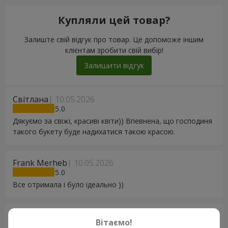
Купляли цей товар?
Залиште свій відгук про товар. Це допоможе іншим
клієнтам зробити свій вибір!
Залишити відгук
Світлана
10.05.2026
5
Дякуємо за свіжі, красиві квіти)) Впевнена, що господиня
такого букету буде надихатися такою красою.
Frank Merheb
10.05.2026
5
Все отримала і було ідеально ))
Daria
26.03.2026
Вітаємо!
5