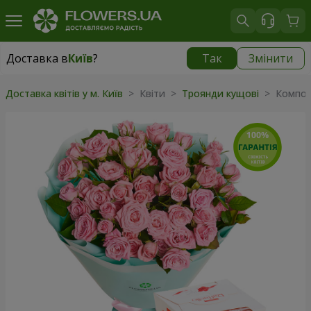
Доставка в
Київ
?
Так
Змінити
Доставка в
Київ
|
безкоштовно
Доставка квітів у м. Київ
> Квіти >
Троянди кущові
> Компози