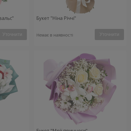
вальс"
Букет "Ніна Річчі"
Уточнити
Уточнити
Немає в наявності
Букет "Мрії принцеси"