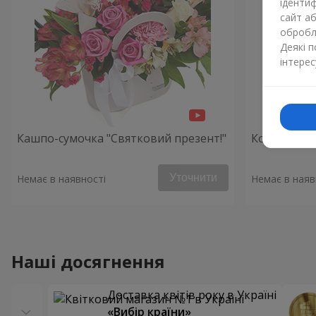
ідентиф
сайт а
обробля
Деякі 
інтерес
Кашпо-сумочка "Святковий презент!"
Композиція
Уточнити
Немає в наявності
Немає в наяв
Наші досягнення
Доставка квітів року в Україні
«Вибір країни»