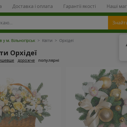
a
Доставка і оплата
Гарантії якості
Наші ма
Знайт
в у м. Вільногірськ
> Квіти > Орхідеї
ти Орхідеї
ешевше
дорожче
популярні