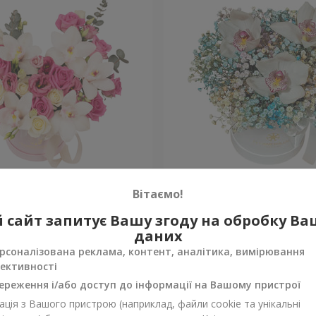
"Квітка Цісик"
Квіти в коробці "Райдужн
Вітаємо!
 сайт запитує Вашу згоду на обробку В
Уточнити
ності
Немає в наявності
даних
рсоналізована реклама, контент, аналітика, вимірювання
ективності
ереження і/або доступ до інформації на Вашому пристрої
ція з Вашого пристрою (наприклад, файли cookie та унікальні