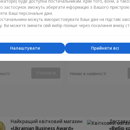
ікатори) буде доступна постачальникам. Крім того, вони, а тако
бо застосунок зможуть зберігати інформацію з Вашого пристрою
ти Ваші персональні дані.
постачальники можуть використовувати Ваші дані на підставі зак
у. Ви можете змінити свій вибір пізніше через посилання внизу ст
Налаштувати
Прийняти всі
 "Монако"
Композиція "Стукіт серця"
Уточнити
ності
Немає в наявності
Найкращий квітковий магазин
Доставка 
«Ukrainian Business Award»
«Вибір к