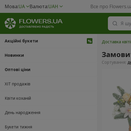
Мова:
UA
Валюта:
UAH
Все про Flowers.u
Акційні букети
Доставка квіті
Замови
Новинки
Сортування:
д
Оптові ціни
ХІТ продажів
Квіти коханій
День народження
Букети тижня