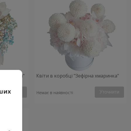
ий настрій"
Квіти в коробці "Зефірна хмаринка"
аших
Уточнити
Уточнити
Немає в наявності