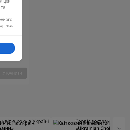
ж цей
 та
онного
орінки.
Уточнити
квітів року в Україні
Сервіс доставки квітів
раїни»
«Ukrainian Choice»