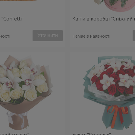
"Confetti"
Квіти в коробці "Сніжний 
Уточнити
ності
Немає в наявності
овий спалах"
Букет "Смарагд"