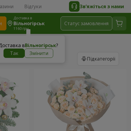
газини
Відгуки
Зв’яжіться з нами
Доставка в
и
Вільногірськ
Статус замовлення
1160 грн
Доставка в
Вільногірськ
?
Так
Змінити
Підкатегорії