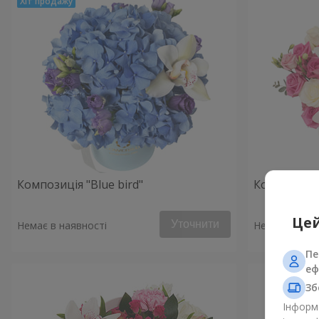
Композиція "Blue bird"
Композиція 
Цей
Уточнити
Немає в наявності
Немає в наяв
Пе
еф
Зб
Інформа