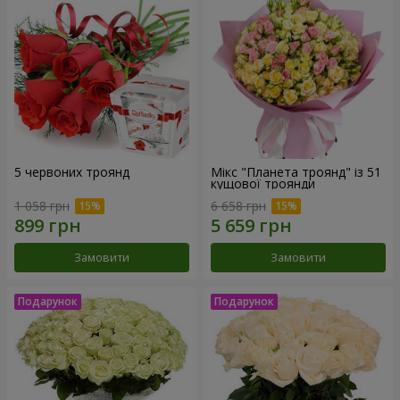
5 червоних троянд
Мікс "Планета троянд" із 51
кущової троянди
1 058 грн
6 658 грн
Замовити
Замовити