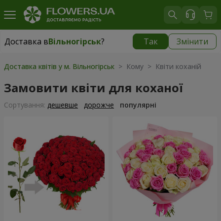
Доставка в
Вільногірськ
?
Так
Змінити
Доставка в
Вільногірськ
|
1160 грн
Доставка квітів у м. Вільногірськ
> Кому > Квіти коханій
Замовити квіти для коханої
Сортування:
дешевше
дорожче
популярні