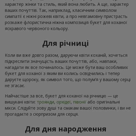
характер жінки та стиль, який вона любить. А ще, характер
ваших почуттів. Так, наприклад, класичним символом
симпатії є ніжні рожеві квіти, а про невгамовну пристрасть
розкаже флористична ніжна композиція букет для коханої
яскравого червоного кольору.
Для річниці
Коли ви вже довго разом, даруючи квіти коханій, хочеться
підкреслити значущість ваших почуттів, або, навпаки,
нагадати як все починалось. Це може бути ваш особливих
букет для коханої з яким ви колись освідчились і тепер
даруєте щороку, як символ того, що полум’я у вашому серці
не згасає.
Найчастіше за все, букет для коханої на річницю — це
вишукані квіти:
троянди
,
орхідеї
,
півонії
або оригінальні
мікси. Слідуйте зову душі та смакам вашої половинки, і ви не
прогадаєте з сюрпризом для серця.
Для дня народження