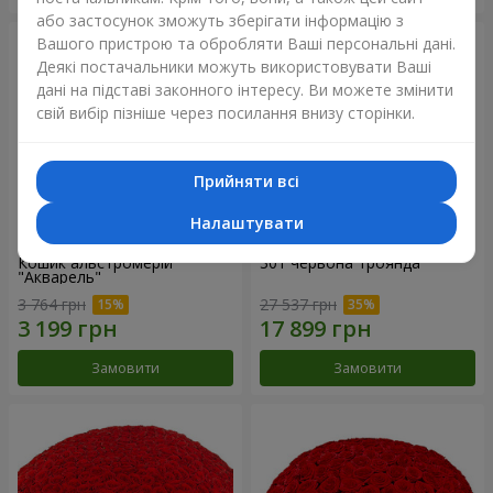
або застосунок зможуть зберігати інформацію з
Вашого пристрою та обробляти Ваші персональні дані.
Деякі постачальники можуть використовувати Ваші
дані на підставі законного інтересу. Ви можете змінити
свій вибір пізніше через посилання внизу сторінки.
Прийняти всі
Налаштувати
Кошик альстромерій
301 червона троянда
"Акварель"
3 764 грн
27 537 грн
Замовити
Замовити