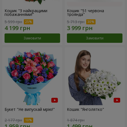
Кошик "З найкращими
Кошик "51 червона
побажаннями!"
троянда"
5 599 грн
5 713 грн
Замовити
Замовити
Букет "Не випускай мрію!"
Кошик "Янголятко"
2 177 грн
1 874 грн