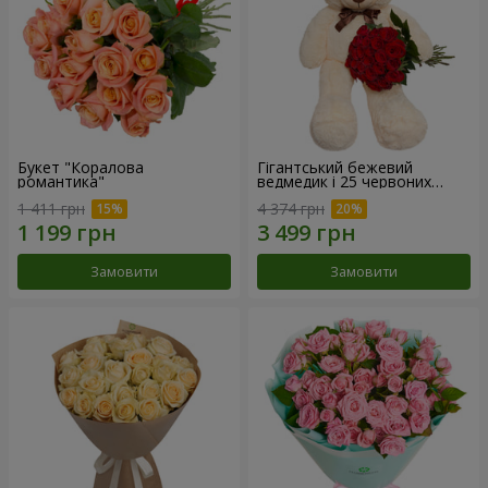
Букет "Коралова
Гігантський бежевий
романтика"
ведмедик і 25 червоних
троянд
1 411 грн
4 374 грн
Замовити
Замовити