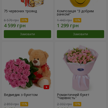
75 червоних троянд
Композиція "З добрим
ранком!"
6 570 грн
1 443 грн
Замовити
Замовити
Ведмедик з букетом
Романтичний букет
"Чарівність"
2 893 грн
2 332 грн