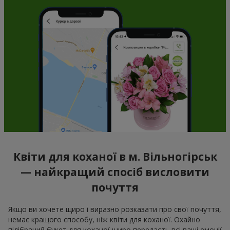
Квіти для коханої в м. Вільногірськ
— найкращий спосіб висловити
почуття
Якщо ви хочете щиро і виразно розказати про свої почуття,
немає кращого способу, ніж квіти для коханої. Охайно
підібраний букет для коханої щиро передасть всі ваші емоції