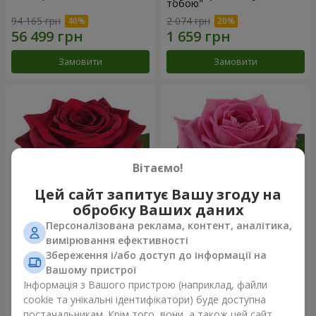
тобою"
94 165 грн
2 074 грн
Замовити
Замовити
Вітаємо!
Цей сайт запитує Вашу згоду на
обробку Ваших даних
Персоналізована реклама, контент, аналітика,
Червона троянда
Рожева троянда (поштучно)
вимірювання ефективності
(поштучно)
Збереження і/або доступ до інформації на
Вашому пристрої
Інформація з Вашого пристрою (наприклад, файли
cookie та унікальні ідентифікатори) буде доступна
Замовити
Замовити
постачальникам. Крім того, вони, а також цей сайт