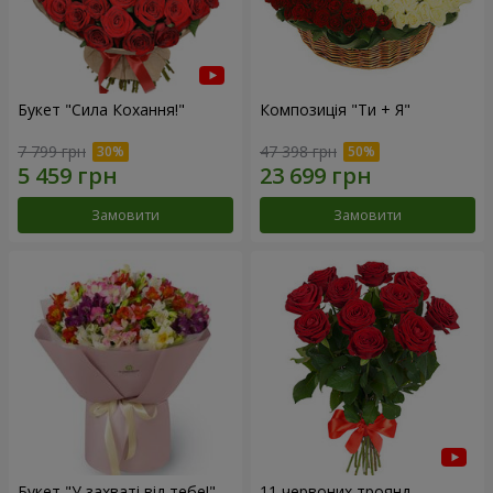
Букет "Сила Кохання!"
Композиція "Ти + Я"
7 799 грн
47 398 грн
Замовити
Замовити
Букет "У захваті від тебе!"
11 червоних троянд