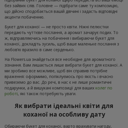
без зайвих слів. Головне — підібрати саме ту композицію,
що дійсно сподобається вашій дівчині і задасть відповідні
акценти побаченню.
Букет для коханої — не просто квіти. Ніжні пелюстки
передають чуттєве послання, а аромат зачарує подих. То
ж, відправляючись на побачення і вибираючи букет для
коханої, докладіть зусиль, щоб ваше маленьке послання з
любов’ю вразило в саме серденько.
На Flowers.ua знайдеться все необхідне для ароматного
зізнання. Вам лишається лише вибрати букет для коханої. А
ми зробимо все можливе, щоб він справив потрібне
враження: оформимо, попіклуємось про якість і вчасно
привеземо до вас. До речі, в нас є не лише романтичні
подарунки, а й вишукані композиції для ваших
колег по
роботі
, які також потребують уваги.
Як вибрати ідеальні квіти для
коханої на особливу дату
Обираючи букет для коханої, варто врахувати нагоду,