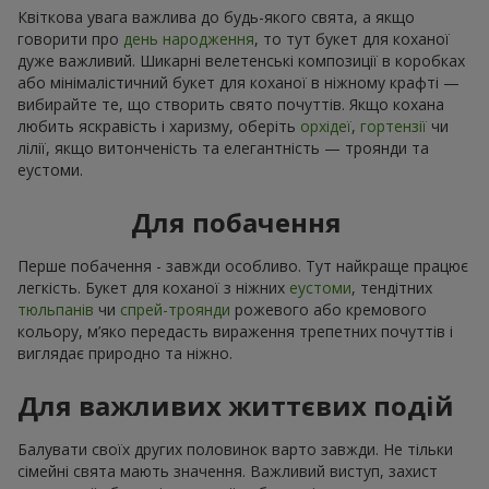
Квіткова увага важлива до будь-якого свята, а якщо
говорити про
день народження
, то тут букет для коханої
дуже важливий. Шикарні велетенські композиції в коробках
або мінімалістичний букет для коханої в ніжному крафті —
вибирайте те, що створить свято почуттів. Якщо кохана
любить яскравість і харизму, оберіть
орхідеї
,
гортензії
чи
лілії, якщо витонченість та елегантність — троянди та
еустоми.
Для побачення
Перше побачення - завжди особливо. Тут найкраще працює
легкість. Букет для коханої з ніжних
еустоми
, тендітних
тюльпанів
чи
спрей-троянди
рожевого або кремового
кольору, м’яко передасть вираження трепетних почуттів і
виглядає природно та ніжно.
Для важливих життєвих подій
Балувати своїх других половинок варто завжди. Не тільки
сімейні свята мають значення. Важливий виступ, захист