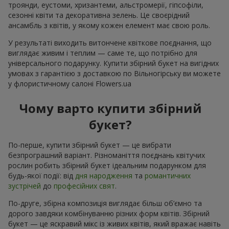
троянди, еустоми, хризантеми, альстромерії, гіпсофіли,
сезонні квіти та декоративна зелень. Це своєрідний
ансамбль з квітів, у якому кожен елемент має свою роль.
У результаті виходить витончене квіткове поєднання, що
виглядає живим і теплим — саме те, що потрібно для
універсального подарунку. Купити збірний букет на вигідних
умовах з гарантією з доставкою по Вільногірську ви можете
у флористичному салоні Flowers.ua
Чому варто купити збірний
букет?
По-перше, купити збірний букет — це вибрати
безпрограшний варіант. Різноманіття поєднань квітучих
рослин робить збірний букет ідеальним подарунком для
будь-якої події: від
дня народження
та
романтичних
зустрічей
до
професійних свят
.
По-друге, збірна композиція виглядає більш об’ємно та
дорого завдяки комбінуванню різних форм квітів. Збірний
букет — це яскравий мікс із живих квітів, який вражає навіть