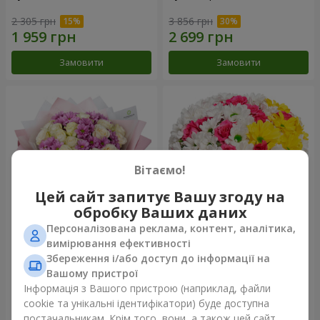
2 305 грн
3 856 грн
Замовити
Замовити
Вітаємо!
Цей сайт запитує Вашу згоду на
обробку Ваших даних
Персоналізована реклама, контент, аналітика,
Букет "Дежавю"
Квіти в коробці "Моє серце"
вимірювання ефективності
Збереження і/або доступ до інформації на
2 540 грн
1 293 грн
Вашому пристрої
Інформація з Вашого пристрою (наприклад, файли
cookie та унікальні ідентифікатори) буде доступна
Замовити
Замовити
постачальникам. Крім того, вони, а також цей сайт