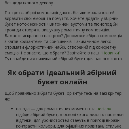
без додаткового декору.
По-третє, збірні композиції дають більше можливостей
виразити свої емоції та почуття. Хочете додати у збірний
букет ноток ніжності? Витончені еустоми та піоноподібні
троянди створять вишукану романтичну композицію.
Бажаєте яскравого настрою? Допоможе збірна композиція
з квітів хризантеми та соняшників. Таким чином легко
отримати флористичний набір, створений під конкретну
емоцію. Не знаєте, що обрати? Завітайте в наші “
Новинки
".
Тут знайдеться вишуканий збірний букет для вашого свята.
Як обрати ідеальний збірний
букет онлайн
Щоб правильно зібрати букет, орієнтуйтесь на такі критерії
як:
нагода — для романтичних моментів та
весілля
підійде збірний букет, в основі якого лежать пастельні
відтінки, для урочистостей стануть в пригоді виразні
контрастні кольори, для офіційних привітань стильне