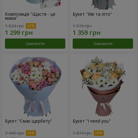
Композиція "Щастя - це
Букет "Ми та літо"
мама"
1 624 грн
1 510 грн
Замовити
Замовити
Букет "Смак щербету"
Букет "I need you"
3 449 грн
1 874 грн