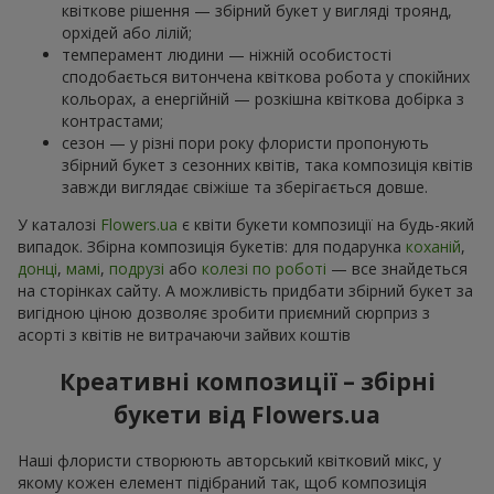
квіткове рішення — збірний букет у вигляді троянд,
орхідей або лілій;
темперамент людини — ніжній особистості
сподобається витончена квіткова робота у спокійних
кольорах, а енергійній — розкішна квіткова добірка з
контрастами;
сезон — у різні пори року флористи пропонують
збірний букет з сезонних квітів, така композиція квітів
завжди виглядає свіжіше та зберігається довше.
У каталозі
Flowers.ua
є квіти букети композиції на будь-який
випадок. Збірна композиція букетів: для подарунка
коханій
,
донці
,
мамі
,
подрузі
або
колезі по роботі
— все знайдеться
на сторінках сайту. А можливість придбати збірний букет за
вигідною ціною дозволяє зробити приємний сюрприз з
асорті з квітів не витрачаючи зайвих коштів
Креативні композиції – збірні
букети від Flowers.ua
Наші флористи створюють авторський квітковий мікс, у
якому кожен елемент підібраний так, щоб композиція