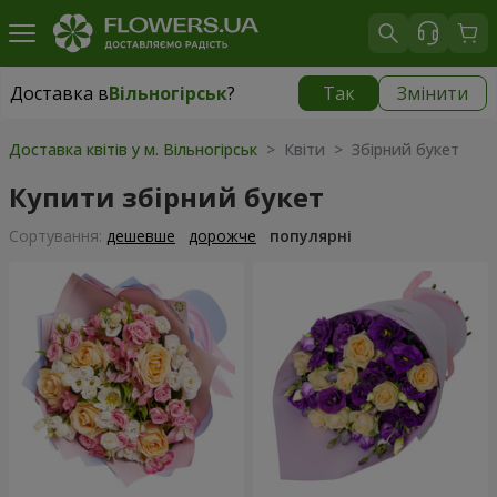
Доставка в
Вільногірськ
?
Так
Змінити
Доставка в
Вільногірськ
|
1160 грн
Доставка квітів у м. Вільногірськ
> Квіти > Збірний букет
Купити збірний букет
Сортування:
дешевше
дорожче
популярні