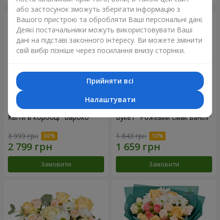
або застосунок зможуть зберігати інформацію з
Вашого пристрою та обробляти Ваші персональні дані.
Деякі постачальники можуть використовувати Ваші
дані на підставі законного інтересу. Ви можете змінити
свій вибір пізніше через посилання внизу сторінки.
Прийняти всі
Налаштувати
Квіти в коробці "Бароко"
Букет "Рожевий смак ванілі"
3 999 грн
1 843 грн
Замовити
Замовити