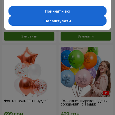
Прийняти всі
Мікс гелієвих кульок
Колекція кульок "Веселий
"Привітання!"
День Народження" - 3
кульки
Налаштувати
Замовити
Замовити
Фонтан куль “Світ чудес”
Коллекция шариков "День
рождения" (с Тедди)