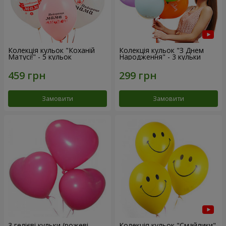
Колекція кульок "Коханій
Колекція кульок "З Днем
Матусі!" - 5 кульок
Народження" - 3 кульки
Замовити
Замовити
3 гелієві кульки (рожеві
Колекція кульок "Смайлики"