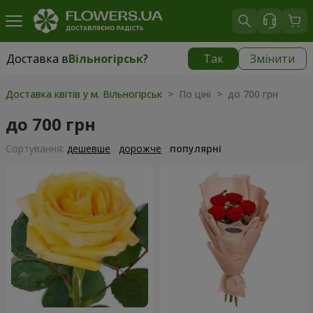
Доставка в
Вільногірськ
?
Так
Змінити
Доставка в
Вільногірськ
|
1160 грн
Доставка квітів у м. Вільногірськ
> По ціні > до 700 грн
до 700 грн
Сортування:
дешевше
дорожче
популярні