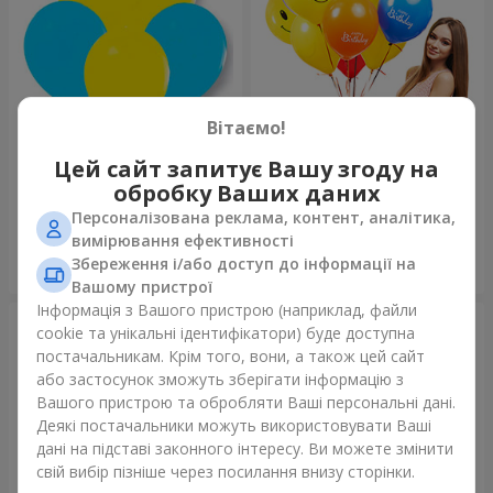
Вітаємо!
Колекція куль "Україна"
Колекція кульок "Веселий
Цей сайт запитує Вашу згоду на
День Народження" - 7
обробку Ваших даних
кульок
Персоналізована реклама, контент, аналітика,
вимірювання ефективності
Збереження і/або доступ до інформації на
Замовити
Замовити
Вашому пристрої
Інформація з Вашого пристрою (наприклад, файли
cookie та унікальні ідентифікатори) буде доступна
постачальникам. Крім того, вони, а також цей сайт
або застосунок зможуть зберігати інформацію з
Вашого пристрою та обробляти Ваші персональні дані.
Деякі постачальники можуть використовувати Ваші
дані на підставі законного інтересу. Ви можете змінити
свій вибір пізніше через посилання внизу сторінки.