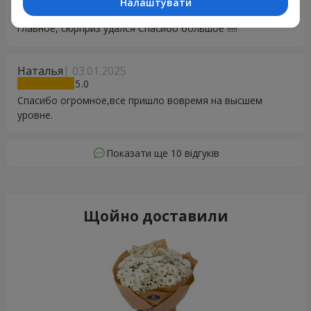
Налаштувати
Супер,вы лучшие!!! Цветы классные,свежие. Самое
главное, сюрприз удался Спасибо большое !!!!!
Наталья
03.01.2025
5
Спасибо огромное,все пришло вовремя на высшем
уровне.
Показати ще 10 відгуків
Щойно доставили