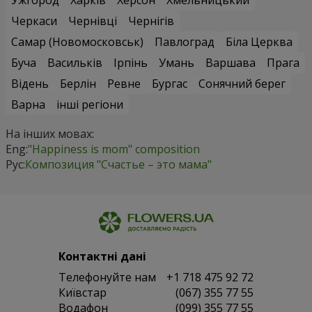
Черкаси
Чернівці
Чернігів
Самар (Новомосковськ)
Павлоград
Біла Церква
Буча
Васильків
Ірпінь
Умань
Варшава
Прага
Відень
Берлін
Ревне
Бургас
Сонячний берег
Варна
інші регіони
На інших мовах:
Eng:
"Happiness is mom" composition
Рус:
Композиция "Счастье – это мама"
Контактні дані
Телефонуйте нам
+1 718 475 92 72
Київстар
(067) 355 77 55
Водафон
(099) 355 77 55