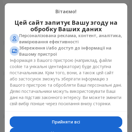
Вітаємо!
Алла
10.04.2026
5
Цей сайт запитує Вашу згоду на
Дуже сподобалась доставка ) Квіти свіжі, все прекрасно
обробку Ваших даних
Рекомендую
Персоналізована реклама, контент, аналітика,
вимірювання ефективності
Збереження і/або доступ до інформації на
Наталія
03.08.2025
Вашому пристрої
5
Інформація з Вашого пристрою (наприклад, файли
Все супер , задоволена
cookie та унікальні ідентифікатори) буде доступна
постачальникам. Крім того, вони, а також цей сайт
або застосунок зможуть зберігати інформацію з
Мария
12.05.2025
Вашого пристрою та обробляти Ваші персональні дані.
5
Деякі постачальники можуть використовувати Ваші
Очень красивый букет, спасибо большое! Написали, что
дані на підставі законного інтересу. Ви можете змінити
желтой хризантемы нет в наличии и заменили на
свій вибір пізніше через посилання внизу сторінки.
бордовую, но с ней выглядит даже лучше ?
Прийняти всі
Виктория
29.04.2025
5