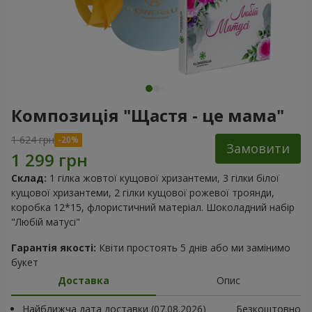
Композиція "Щастя - це мама"
1 624 грн
Замовити
Склад:
1 гілка жовтої кущової хризантеми, 3 гілки білої
кущової хризантеми, 2 гілки кущової рожевої троянди,
коробка 12*15, флористичний матеріал. Шоколадний набір
"Любій матусі"
Гарантія якості:
Квіти простоять 5 днів або ми замінимо
букет
Доставка
Опис
Найближча дата доставки (07.08.2026)
Безкоштовно