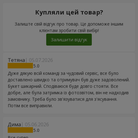
Купляли цей товар?
Залиште свій відгук про товар. Це допоможе іншим
клієнтам зробити свій вибір!
Залишити відгук
Тетяна
05.07.2026
5
Дуже дякую всій команді за чудовий сервіс, все було
доставлено швидко та отримувач був дуже задоволений.
Букет шикарний. Сподіваюся буде довго стояти. Все
добре, але була затримка із фотозвітом, він не надходив
замовнику. Треба було зв'язуватися для з'ясування.
Потім все виправили.
Дима
05.06.2026
5
Все супер