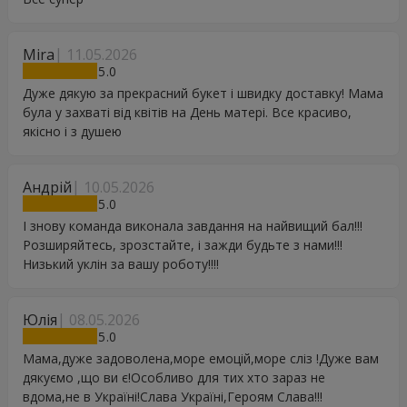
Mira
11.05.2026
5
Дуже дякую за прекрасний букет і швидку доставку! Мама
була у захваті від квітів на День матері. Все красиво,
якісно і з душею
Андрій
10.05.2026
5
І знову команда виконала завдання на найвищий бал!!!
Розширяйтесь, зрозстайте, і зажди будьте з нами!!!
Низький уклін за вашу роботу!!!!
Юлія
08.05.2026
5
Мама,дуже задоволена,море емоцій,море сліз !Дуже вам
дякуємо ,що ви є!Особливо для тих хто зараз не
вдома,не в Україні!Слава Україні,Героям Слава!!!