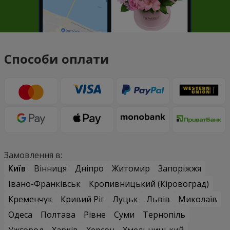
Способи оплати
Замовлення в:
Київ
Вінниця
Дніпро
Житомир
Запоріжжя
Івано-Франківськ
Кропивницький (Кіровоград)
Кременчук
Кривий Ріг
Луцьк
Львів
Миколаїв
Одеса
Полтава
Рівне
Суми
Тернопіль
Ужгород
Харків
Херсон
Хмельницький