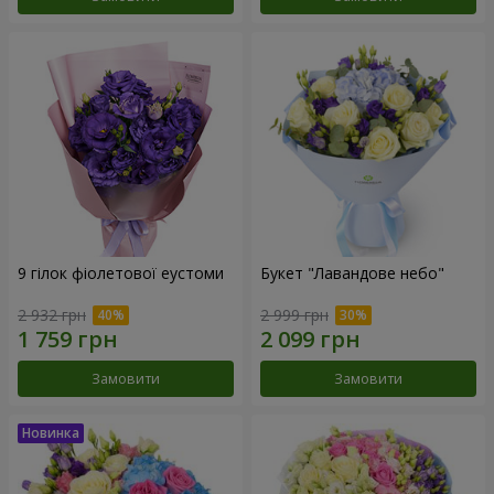
9 гілок фіолетової еустоми
Букет "Лавандове небо"
2 932 грн
2 999 грн
Замовити
Замовити