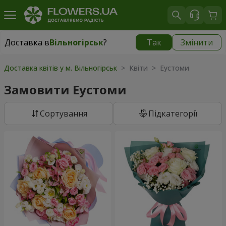
Доставка в
Вільногірськ
?
Так
Змінити
Доставка в
Вільногірськ
|
1160 грн
Доставка квітів у м. Вільногірськ
> Квіти > Еустоми
Замовити Еустоми
Сортування
Підкатегорії