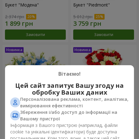
Букет "Модена"
Букет "Piedmont"
2 374 грн
5 012 грн
Замовити
Замовити
Вітаємо!
Цей сайт запитує Вашу згоду на
обробку Ваших даних
Персоналізована реклама, контент, аналітика,
вимірювання ефективності
Збереження і/або доступ до інформації на
Композиція "Сільвія"
Букет "Katarina"
Вашому пристрої
3 713 грн
2 749 грн
Інформація з Вашого пристрою (наприклад, файли
cookie та унікальні ідентифікатори) буде доступна
постачальникам. Крім того, вони, а також цей сайт