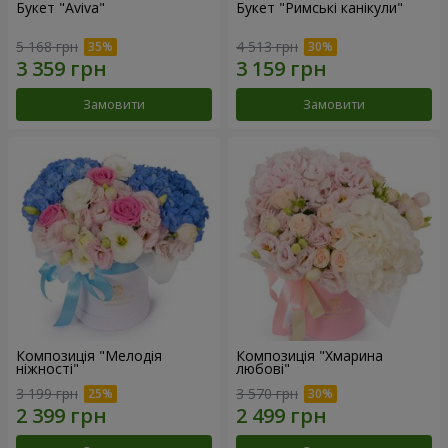
Букет "Aviva"
Букет "Римські канікули"
5 168 грн
4 513 грн
Замовити
Замовити
Композиція "Мелодія
Композиція "Хмарина
ніжності"
любові"
3 199 грн
3 570 грн