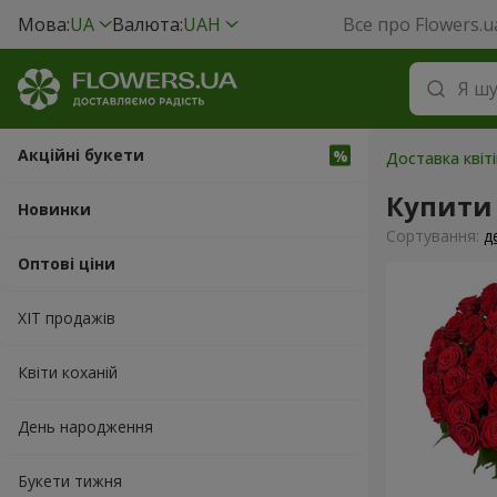
Мова:
UA
Валюта:
UAH
Все про Flowers.u
Акційні букети
Доставка квіті
Купити 
Новинки
Сортування:
д
Оптові ціни
ХІТ продажів
Квіти коханій
День народження
Букети тижня