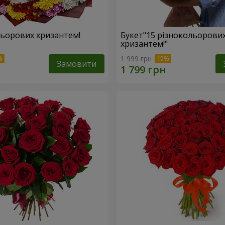
льорових хризантем!
Букет"15 різнокольорови
хризантем!"
1 999 грн
Замовити