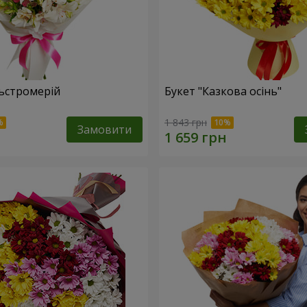
льстромерій
Букет "Казкова осінь"
1 843 грн
Замовити