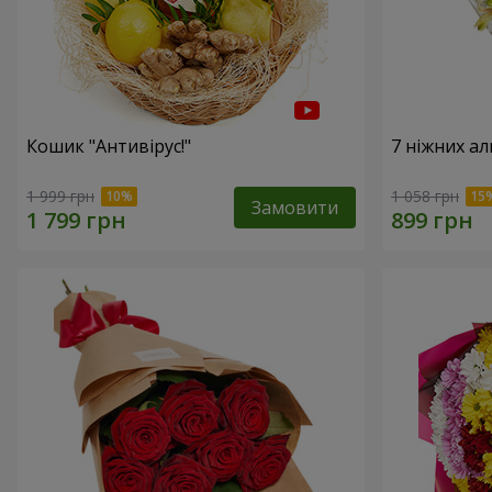
Кошик "Антивірус!"
7 ніжних а
1 999 грн
1 058 грн
Замовити