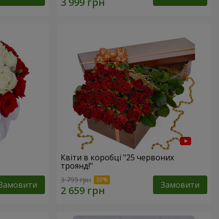
"
Квіти в коробці "25 червоних
троянд!"
3 799 грн
Замовити
Замовити