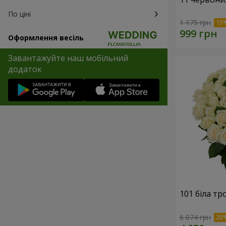
По ціні
1 175 грн
Оформлення весіль
Завантажуйте наш мобільний
додаток
101 біла тр
6 074 грн