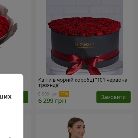
вона
Квіти в чорній коробці "101 червона
троянда"
8 999 грн
аших
Замовити
Замовити