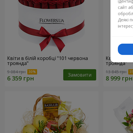
ідентиф
сайт а
обробля
Деякі 
інтерес
Квіти в білій коробці "101 червона
Квіти в біл
троянда"
троянда"
9 084 грн
13 845 грн
Замовити