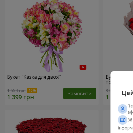
Букет "Казка для двох!"
Букет з уп
троянд"
1 554 грн
3 014 грн
Цей
Замовити
Пе
еф
Зб
Інформа