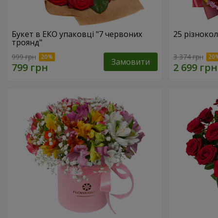
Букет в ЕКО упаковці "7 червоних
25 різноко
троянд"
999 грн
3 374 грн
Замовити