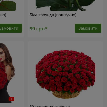
но)
Біла троянда (поштучно)
Замовити
Замовити
301 червона троянда