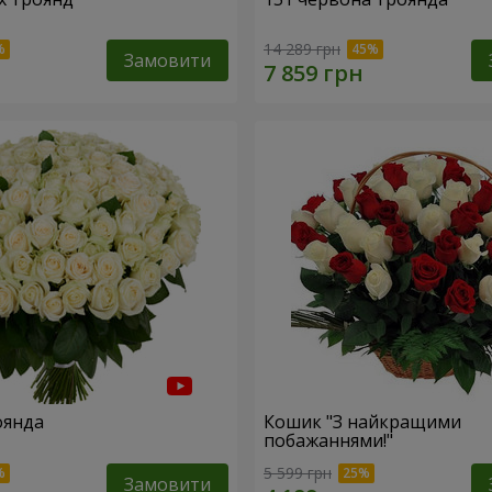
14 289 грн
Замовити
оянда
Кошик "З найкращими
побажаннями!"
5 599 грн
Замовити