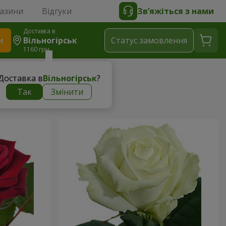
газини
Відгуки
Зв’яжіться з нами
Доставка в
и
Вільногірськ
Статус замовлення
1160 грн
Доставка в
Вільногірськ
?
Так
Змінити