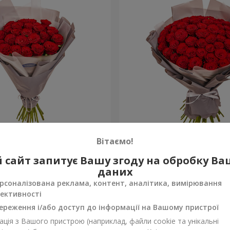
аковкою "25 червоних
Букет в упаковці "51 чер
Вітаємо!
троянда"
4 768 грн
 сайт запитує Вашу згоду на обробку В
Замовити
даних
рсоналізована реклама, контент, аналітика, вимірювання
ективності
ереження і/або доступ до інформації на Вашому пристрої
ція з Вашого пристрою (наприклад, файли cookie та унікальні