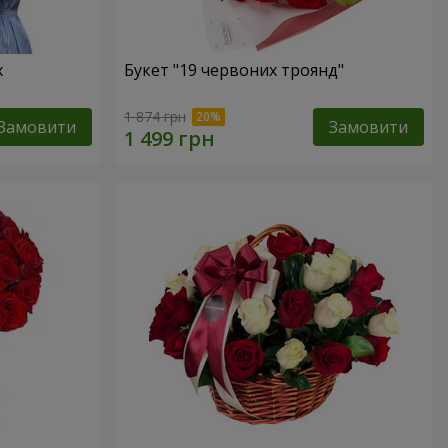
х
Букет "19 червоних троянд"
1 874 грн
Замовити
Замовити