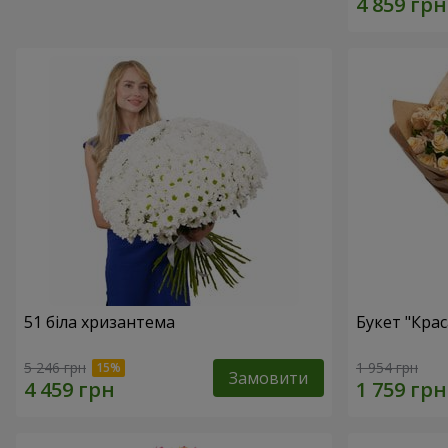
51 біла хризантема
Букет "Крас
5 246 грн
1 954 грн
Замовити