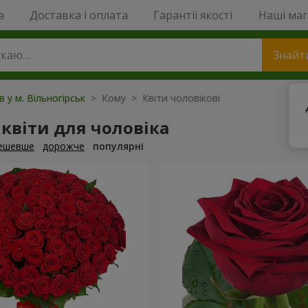
a
Доставка і оплата
Гарантії якості
Наші ма
Знайт
в у м. Вільногірськ
> Кому > Квіти чоловікові
квіти для чоловіка
ешевше
дорожче
популярні