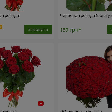
а троянда
Червона троянда (поштуч
Замовити
х троянд
151 червона троянда