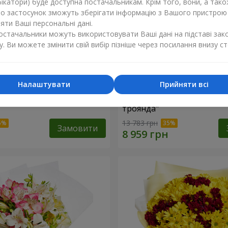
ікатори) буде доступна постачальникам. Крім того, вони, а тако
бо застосунок зможуть зберігати інформацію з Вашого пристрою
ти Ваші персональні дані.
постачальники можуть використовувати Ваші дані на підставі зак
у. Ви можете змінити свій вибір пізніше через посилання внизу ст
Налаштувати
Прийняти всі
ій коробці "151 червона
Квіти в чорній коробці "1
троянда"
13 783 грн
Замовити