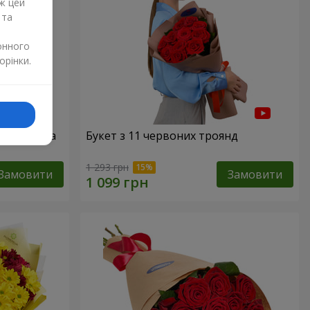
ж цей
 та
онного
орінки.
51 червона
Букет з 11 червоних троянд
1 293 грн
Замовити
Замовити