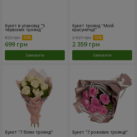
Букет в упаковці "5
Букет троянд "Моїй
червоних троянд"
красунечці!"
822 грн
2 621 грн
Замовити
Замовити
Букет "7 білих троянд!"
Букет "7 рожевих троянд!"