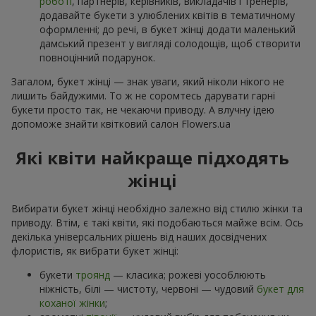
роботі
, партнерів, керівників, викладачів і тренерів,
додавайте букети з улюблених квітів в тематичному
оформленні; до речі, в букет жінці додати маленький
дамський презент у вигляді солодощів, щоб створити
повноцінний подарунок.
Загалом, букет жінці — знак уваги, який ніколи нікого не
лишить байдужими. То ж не соромтесь дарувати гарні
букети просто так, не чекаючи приводу. А влучну ідею
допоможе знайти квітковий салон Flowers.ua
Які квіти найкраще підходять
жінці
Вибирати букет жінці необхідно залежно від стилю жінки та
приводу. Втім, є такі квіти, які подобаються майже всім. Ось
декілька універсальних рішень від наших досвідчених
флористів, як вибрати букет жінці:
букети
троянд
— класика; рожеві уособлюють
ніжність, білі — чистоту, червоні — чудовий
букет для
коханої жінки
;