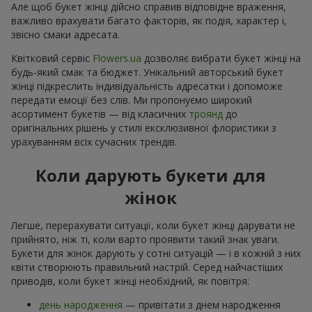
Але щоб букет жінці дійсно справив відповідне враження,
важливо врахувати багато факторів, як подія, характер і,
звісно смаки адресата.
Квітковий сервіс
Flowers.ua
дозволяє вибрати букет жінці на
будь-який смак та бюджет. Унікальний авторський букет
жінці підкреслить індивідуальність адресатки і допоможе
передати емоції без слів. Ми пропонуємо широкий
асортимент букетів — від класичних
троянд
до
оригінальних рішень у стилі ексклюзивної флористики з
урахуванням всіх сучасних трендів.
Коли дарують букети для
жінок
Легше, перерахувати ситуації, коли букет жінці дарувати не
прийнято, ніж ті, коли варто проявити такий знак уваги.
Букети для жінок дарують у сотні ситуацій — і в кожній з них
квіти створюють правильний настрій. Серед найчастіших
приводів, коли букет жінці необхідний, як повітря:
день народження
— привітати з днем народження