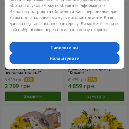
або застосунок зможуть зберігати інформацію з
Вашого пристрою та обробляти Ваші персональні дані.
Деякі постачальники можуть використовувати Ваші
дані на підставі законного інтересу. Ви можете змінити
свій вибір пізніше через посилання внизу сторінки.
Прийняти всі
Налаштувати
Квіти в коробці "25
Композиція в коробці
червоних троянд!"
"Коханій"
3 999 грн
6 479 грн
Замовити
Замовити