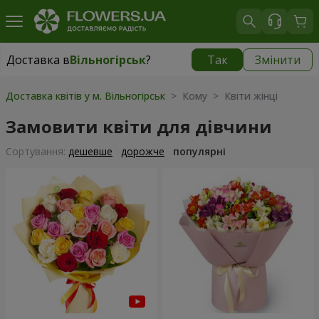
Доставка в
Вільногірськ
?
Так
Змінити
Доставка в
Вільногірськ
|
1160 грн
Доставка квітів у м. Вільногірськ
> Кому > Квіти жінці
Замовити квіти для дівчини
Сортування:
дешевше
дорожче
популярні