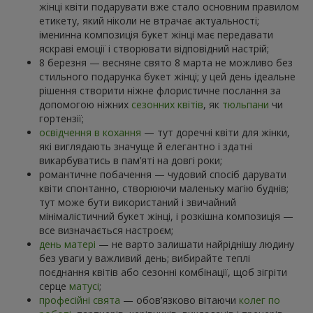
жінці квіти подарувати вже стало основним правилом
етикету, який ніколи не втрачає актуальності;
іменинна композиція букет жінці має передавати
яскраві емоції і створювати відповідний настрій;
8 березня — весняне свято 8 марта не можливо без
стильного подарунка букет жінці; у цей день ідеальне
рішення створити ніжне флористичне послання за
допомогою ніжних
сезонних квітів
, як
тюльпани
чи
гортензії;
освідчення в кохання
— тут доречні квіти для жінки,
які виглядають значуще й елегантно і здатні
викарбуватись в пам’яті на довгі роки;
романтичне побачення — чудовий спосіб дарувати
квіти спонтанно, створюючи маленьку магію буднів;
тут може бути використаний і звичайний
мінімалістичний букет жінці, і розкішна композиція —
все визначається настроєм;
день матері
— не варто залишати найріднішу людину
без уваги у важливий день; вибирайте теплі
поєднання квітів або сезонні комбінації, щоб зігріти
серце
матусі
;
професійні свята
— обов’язково вітаючи
колег по