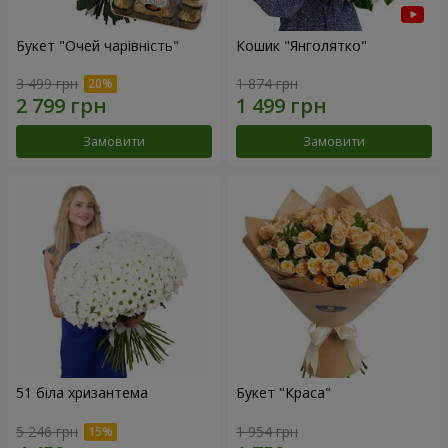
Букет "Очей чарівність"
Кошик "Янголятко"
3 499 грн
1 874 грн
Замовити
Замовити
51 біла хризантема
Букет "Краса"
5 246 грн
1 954 грн