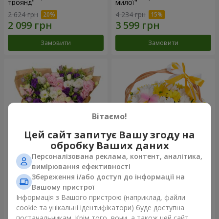
троянд"
милої"
2 624 грн
4 234 грн
Замовити
Замовити
Вітаємо!
Цей сайт запитує Вашу згоду на
обробку Ваших даних
Персоналізована реклама, контент, аналітика,
15 різнокольорових еустом
Кошик "Сонечко"
вимірювання ефективності
Збереження і/або доступ до інформації на
3 332 грн
1 554 грн
Вашому пристрої
Інформація з Вашого пристрою (наприклад, файли
cookie та унікальні ідентифікатори) буде доступна
Замовити
Замовити
постачальникам. Крім того, вони, а також цей сайт