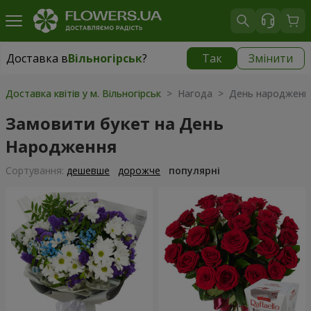
Доставка в
Вільногірськ
?
Так
Змінити
Доставка в
Вільногірськ
|
1160 грн
Доставка квітів у м. Вільногірськ
> Нагода > День народженн
Замовити букет на День
Народження
Сортування:
дешевше
дорожче
популярні