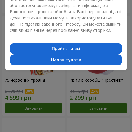
або застосунок зможуть зберігати інформацію з
Замовити
Замовити
Вашого пристрою та обробляти Ваші персональні дані.
Деякі постачальники можуть використовувати Ваші
дані на підставі законного інтересу. Ви можете змінити
свій вибір пізніше через посилання внизу сторінки.
Прийняти всі
Налаштувати
75 червоних троянд
Квіти в коробці "Престиж"
6 570 грн
3 065 грн
Замовити
Замовити