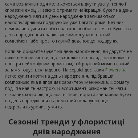
сама визначна подія коли хочеться відчути увагу, тепло і
справжні емоції. І звісно отримати найкращий букет на день
народження. Квіти в день народження залишаються
найпопулярнішим подарунком уже багато років. Без них
неможливо уявити собі справжнє особисте свято. Букет на
день народження працює як символ уваги, ніжний
комплімент або просто гарний доданок до подарунка.
Коли ви обираєте букет на день народження, ви даруєте не
лише ніжні пелюстки, що захоплюють погляд і наповнюють
повітря неймовірним ароматом, а й радісний момент, який
запам’ятовується надовго. На сервісі доставки
Flowers.ua
легко купити квіти на день народження, підібравши
композицію яка відповідає характеру іменинника, формату
події та навіть настрою. В асортименті різноманітні квіти
яскравих кольорів, що здатні перетворити звичайний букет
на день народження в ароматний подарунок, що
підкреслить урочисту мить.
Сезонні тренди у флористиці
днів народження