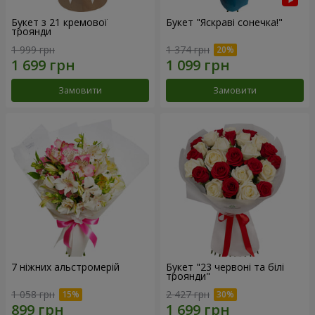
Букет з 21 кремової
Букет "Яскраві сонечка!"
троянди
1 999 грн
1 374 грн
Замовити
Замовити
7 ніжних альстромерій
Букет "23 червоні та білі
троянди"
1 058 грн
2 427 грн