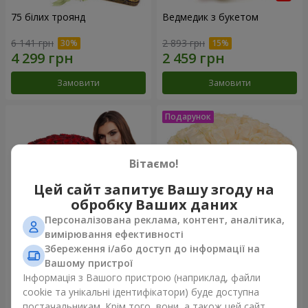
75 білих троянд
Ведмедик з букетом
6 141 грн
2 893 грн
Замовити
Замовити
Вітаємо!
Цей сайт запитує Вашу згоду на
обробку Ваших даних
Персоналізована реклама, контент, аналітика,
вимірювання ефективності
Збереження і/або доступ до інформації на
151 червона троянда
Букет "Очей чарівність"
Вашому пристрої
Інформація з Вашого пристрою (наприклад, файли
14 289 грн
3 499 грн
cookie та унікальні ідентифікатори) буде доступна
постачальникам. Крім того, вони, а також цей сайт