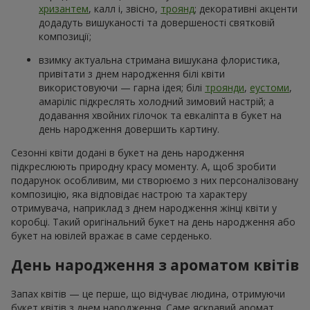
хризантем
, калл і, звісно,
троянд
; декоративні акценти
додадуть вишуканості та довершеності святковій
композиції;
взимку актуальна стримана вишукана флористика,
привітати з днем народження білі квіти
використовуючи — гарна ідея; білі
троянди
,
еустоми
,
амаріліс підкреслять холодний зимовий настрій; а
додавання хвойних гілочок та евкаліпта в букет на
день народження довершить картину.
Сезонні квіти додані в букет на день народження
підкреслюють природну красу моменту. А, щоб зробити
подарунок особливим, ми створюємо з них персоналізовану
композицію, яка відповідає настрою та характеру
отримувача, наприклад з днем народження жінці квіти у
коробці. Такий оригінальний букет на день народження або
букет на ювілей вражає в саме серденько.
День народження з ароматом квітів
Запах квітів — це перше, що відчуває людина, отримуючи
букет квітів з днем народження. Саме яскравий аромат