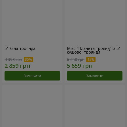
51 біла троянда
Мікс "Планета троянд" із 51
кущової троянди
4 398 грн
6 658 грн
Замовити
Замовити