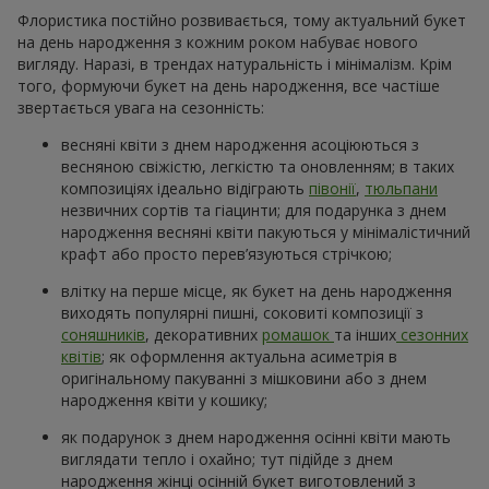
Флористика постійно розвивається, тому актуальний букет
на день народження з кожним роком набуває нового
вигляду. Наразі, в трендах натуральність і мінімалізм. Крім
того, формуючи букет на день народження, все частіше
звертається увага на сезонність:
весняні квіти з днем народження асоціюються з
весняною свіжістю, легкістю та оновленням; в таких
композиціях ідеально відіграють
півонії
,
тюльпани
незвичних сортів та гіацинти; для подарунка з днем
народження весняні квіти пакуються у мінімалістичний
крафт або просто перев’язуються стрічкою;
влітку на перше місце, як букет на день народження
виходять популярні пишні, соковиті композиції з
соняшників
, декоративних
ромашок
та інших
сезонних
квітів
; як оформлення актуальна асиметрія в
оригінальному пакуванні з мішковини або з днем
народження квіти у кошику;
як подарунок з днем народження осінні квіти мають
виглядати тепло і охайно; тут підійде з днем
народження жінці осінній букет виготовлений з