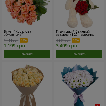
Букет "Коралова
Гігантський бежевий
романтика"
ведмедик і 25 червоних
троянд
1 411 грн
4 374 грн
Замовити
Замовити