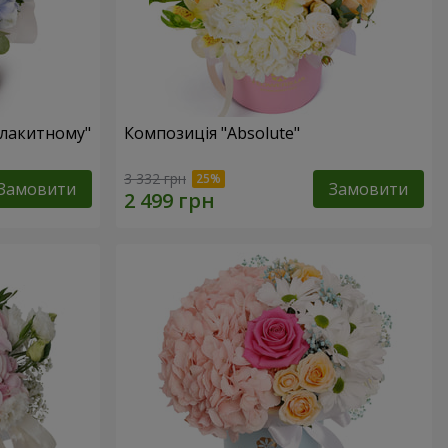
блакитному"
Композиція "Absolute"
3 332 грн
Замовити
Замовити