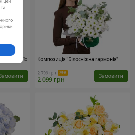
ж цей
 та
онного
орінки.
бов в твоїх
Композиція "Білосніжна гармонія"
2 799 грн
Замовити
Замовити