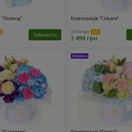
 "Окленд"
Композиція "Сільвія"
3 570 грн
Замовити
 "Палермо"
Композиція "Елора"