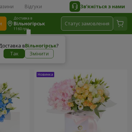
газини
Відгуки
Зв’яжіться з нами
Доставка в
и
Вільногірськ
Статус замовлення
1160 грн
Доставка в
Вільногірськ
?
Так
Змінити