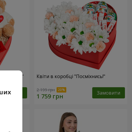
 презент"
Квіти в коробці "Посміхнись!"
2 199 грн
аших
Замовити
Замовити