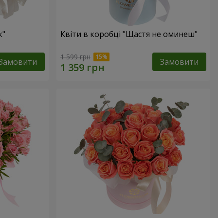
к"
Квіти в коробці "Щастя не оминеш"
1 599 грн
Замовити
Замовити