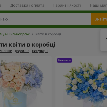
a
Доставка і оплата
Гарантії якості
Наші ма
Знайт
в у м. Вільногірськ
> Квіти в коробці
и квіти в коробці
ешевше
дорожче
популярні