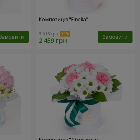
Композиція "Finella"
3 513 грн
Замовити
Замовити
Композиція "Літня хмара"