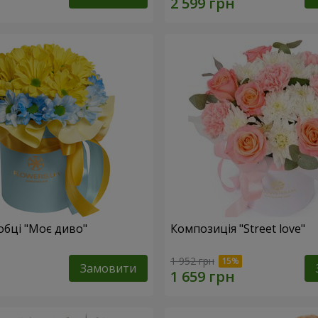
обці "Моє диво"
Композиція "Street love"
1 952 грн
Замовити