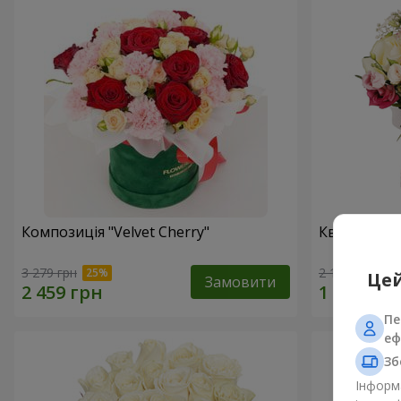
Композиція "Velvet Cherry"
Квіти в ко
3 279 грн
2 124 грн
Цей
Замовити
Пе
еф
Зб
Інформа