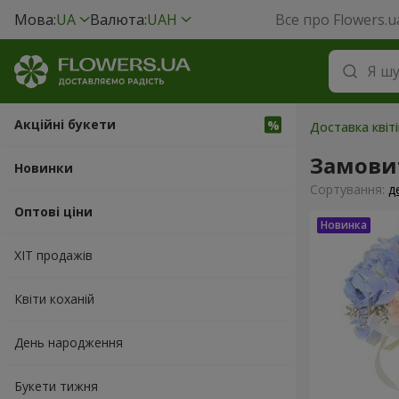
Мова:
UA
Валюта:
UAH
Все про Flowers.u
Акційні букети
Доставка квіті
Замовит
Новинки
Сортування:
д
Оптові ціни
ХІТ продажів
Квіти коханій
День народження
Букети тижня