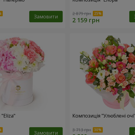
2 879 грн
Замовити
"Eliza"
Композиція "Улюблені очі
3 713 грн
Замовити