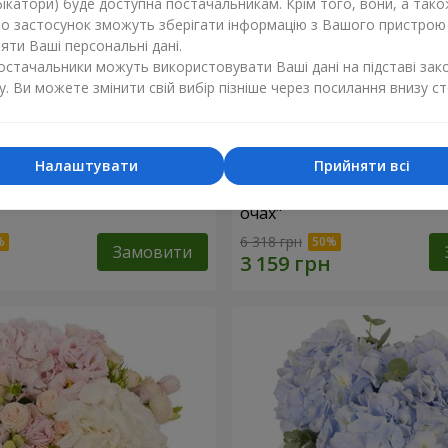
ікатори) буде доступна постачальникам. Крім того, вони, а тако
бо застосунок зможуть зберігати інформацію з Вашого пристрою
ти Ваші персональні дані.
постачальники можуть використовувати Ваші дані на підставі зак
у. Ви можете змінити свій вибір пізніше через посилання внизу ст
Налаштувати
Прийняти всі
"Lady in Red"
Композиція в коробці "Лю
очах"
6 318 грн
Замовити