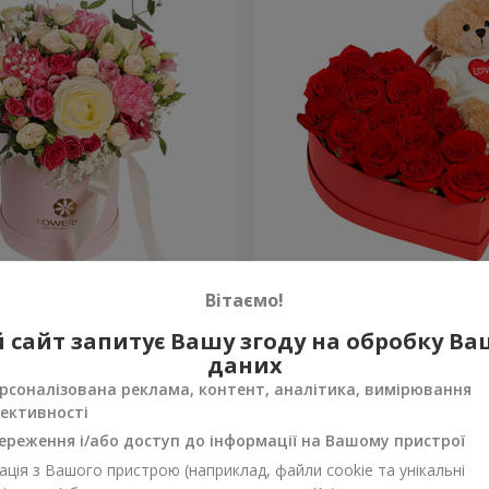
робці "Помпадур"
Композиція "Зворушливий
Вітаємо!
2 332 грн
 сайт запитує Вашу згоду на обробку В
Замовити
даних
рсоналізована реклама, контент, аналітика, вимірювання
ективності
ереження і/або доступ до інформації на Вашому пристрої
ція з Вашого пристрою (наприклад, файли cookie та унікальні