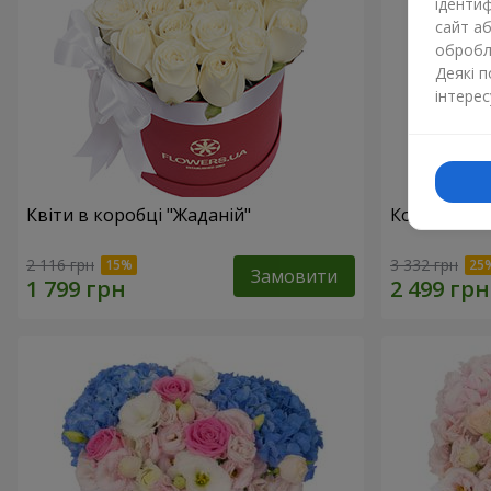
ідентиф
сайт а
обробля
Деякі 
інтерес
Квіти в коробці "Жаданій"
Композиція 
2 116 грн
3 332 грн
Замовити