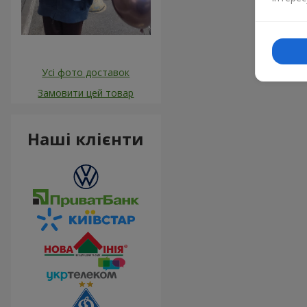
Усі фото доставок
Замовити цей товар
Наші клієнти