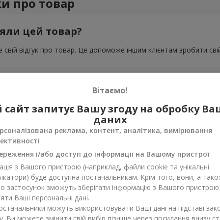
ки про товар
яли цей товар?
 свій відгук про товар. Це допоможе іншим клієнтам зробити свій
Вітаємо!
 сайт запитує Вашу згоду на обробку В
даних
рсоналізована реклама, контент, аналітика, вимірювання
ективності
ереження і/або доступ до інформації на Вашому пристрої
ція з Вашого пристрою (наприклад, файли cookie та унікальні
ікатори) буде доступна постачальникам. Крім того, вони, а тако
бо застосунок зможуть зберігати інформацію з Вашого пристрою
ти Ваші персональні дані.
постачальники можуть використовувати Ваші дані на підставі зак
у. Ви можете змінити свій вибір пізніше через посилання внизу ст