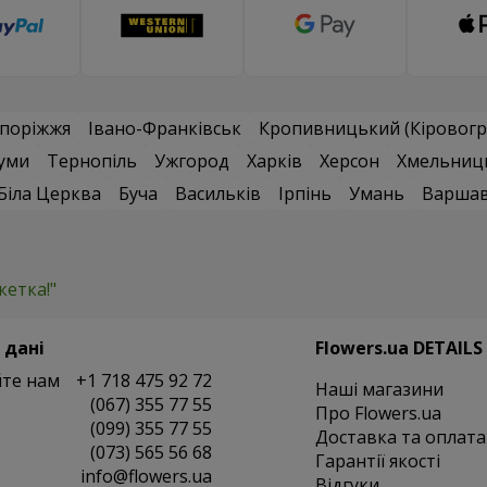
поріжжя
Івано-Франківськ
Кропивницький (Кіровогр
уми
Тернопіль
Ужгород
Харків
Херсон
Хмельниц
Біла Церква
Буча
Васильків
Ірпінь
Умань
Варша
кетка!"
 дані
Flowers.ua DETAILS
те нам
+1 718 475 92 72
Наші магазини
(067) 355 77 55
Про Flowers.ua
(099) 355 77 55
Доставка та оплата
(073) 565 56 68
Гарантії якості
info@flowers.ua
Відгуки