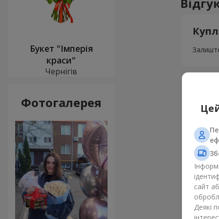
Відгу
Купл
Букет "Імперія
Залиште
краси"
Чернігів
Фотогалерея
Цей
Пе
еф
Зб
Інформа
ідентиф
сайт а
обробля
Деякі 
інтерес