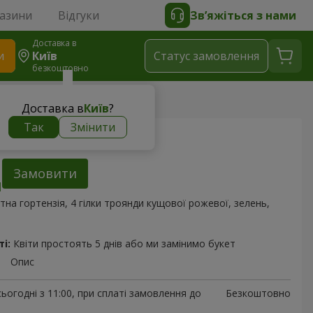
газини
Відгуки
Зв’яжіться з нами
Доставка в
и
Київ
Статус замовлення
безкоштовно
окетка!"
Доставка в
Київ
?
Так
Змінити
окетка!"
Замовити
тна гортензія, 4 гілки троянди кущової рожевої, зелень,
і:
Квіти простоять 5 днів або ми замінимо букет
Опис
ьогодні з 11:00, при сплаті замовлення до
Безкоштовно