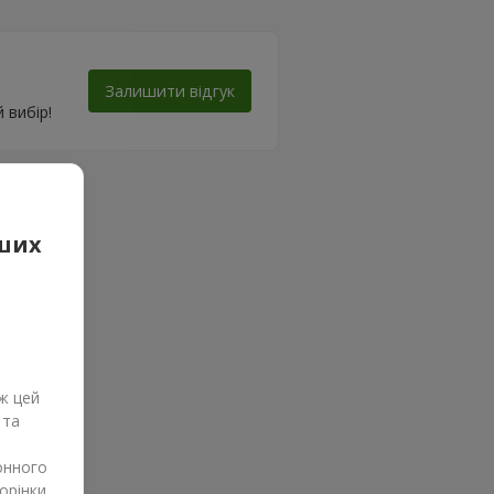
Залишити відгук
 вибір!
аших
ж цей
 та
онного
орінки.