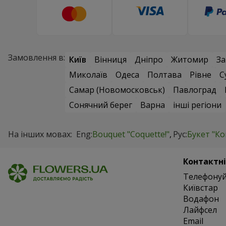
Замовлення в:
Київ
Вінниця
Дніпро
Житомир
За
Миколаїв
Одеса
Полтава
Рівне
С
Самар (Новомосковськ)
Павлоград
Сонячний берег
Варна
інші регіони
На інших мовах:
Eng:
Bouquet "Coquette!"
Рус:
Букет "Ко
Контактні
Телефонуй
Київстар
Водафон
Лайфсел
Email