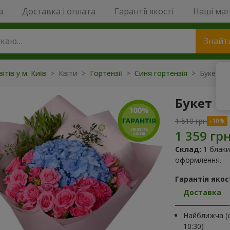
a
Доставка і оплата
Гарантії якості
Наші ма
Знайт
ітів у м. Київ
> Квіти >
Гортензії
>
Синя гортензія
> Букет "К
Букет "К
1 510 грн
Склад:
1 блаки
оформлення.
Гарантія якост
Доставка
Найближча (с
10:30)