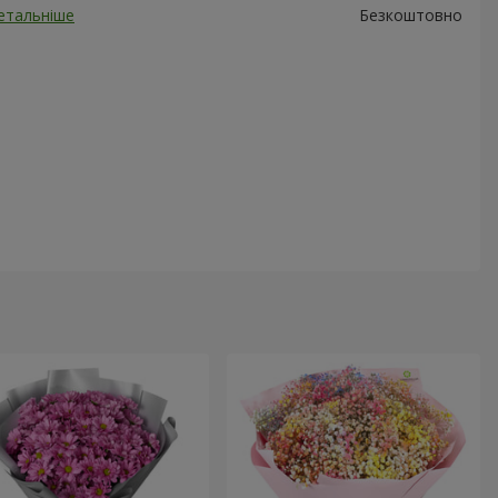
етальніше
Безкоштовно