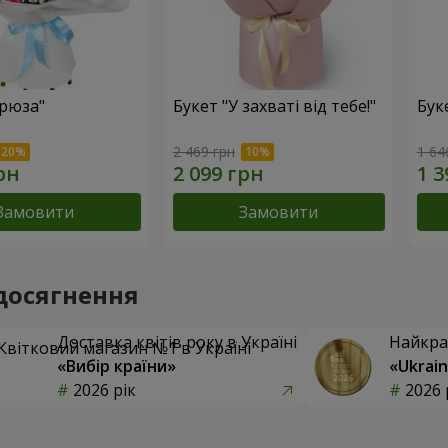
ірюза"
Букет "У захваті від тебе!"
Бук
2 469 грн
1 64
Замовити
Замовити
досягнення
Доставка квітів року в Україні
Найкра
«Вибір країни»
«Ukrain
2026 рік
2026 