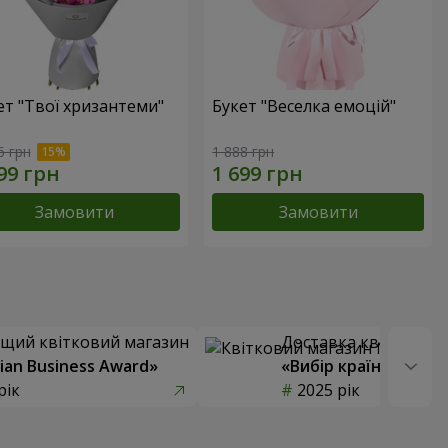
ет "Твої хризантеми"
Букет "Веселка емоцій"
6 грн
1 888 грн
Замовити
Замовити
щий квітковий магазин
Доставка квітів року
ian Business Award»
«Вибір країни»
рік
2025 рік