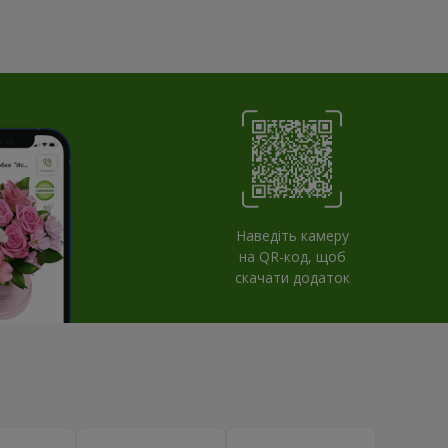
Наведіть камеру
на QR-код, щоб
скачати додаток