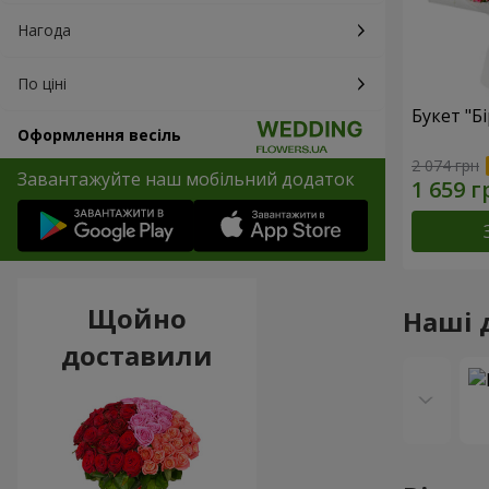
Нагода
По ціні
Букет "Б
Оформлення весіль
2 074 грн
Завантажуйте наш мобільний додаток
Щойно
Наші 
доставили