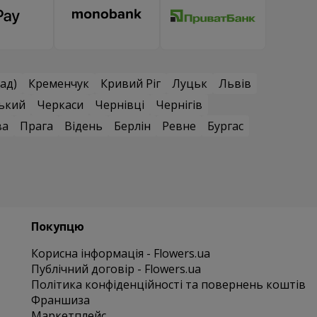
ад)
Кременчук
Кривий Ріг
Луцьк
Львів
ький
Черкаси
Чернівці
Чернігів
ва
Прага
Відень
Берлін
Ревне
Бургас
Покупцю
Корисна інформація - Flowers.ua
Публічний договір - Flowers.ua
Політика конфіденційності та повернень коштів
Франшиза
Маркетплейс