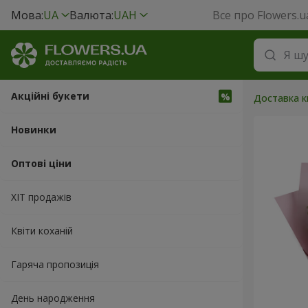
Мова:
UA
Валюта:
UAH
Все про Flowers.u
Акційні букети
Доставка кв
Новинки
Оптові ціни
ХІТ продажів
Квіти коханій
Гаряча пропозиція
День народження