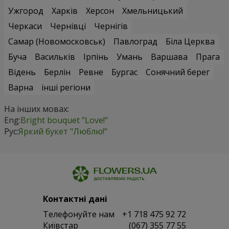
Ужгород
Харків
Херсон
Хмельницький
Черкаси
Чернівці
Чернігів
Самар (Новомосковськ)
Павлоград
Біла Церква
Буча
Васильків
Ірпінь
Умань
Варшава
Прага
Відень
Берлін
Ревне
Бургас
Сонячний берег
Варна
інші регіони
На інших мовах:
Eng:
Bright bouquet "Love!"
Рус:
Яркий букет "Люблю!"
Контактні дані
Телефонуйте нам
+1 718 475 92 72
Київстар
(067) 355 77 55