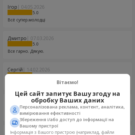
Ігор
04.05.2026
5
Всё супер.молодці
Дмитро
07.03.2026
5
Все гарно. Дякую.
Сергій
14.02.2026
5
Вітаємо!
Дуже гарні букети.Та швидка доставка.
Цей сайт запитує Вашу згоду на
обробку Ваших даних
Оксана
14.04.2022
5
Персоналізована реклама, контент, аналітика,
вимірювання ефективності
В житті таких красивих квітів не бачила❤❤❤
Збереження і/або доступ до інформації на
Вашому пристрої
Артем
15.02.2022
Інформація з Вашого пристрою (наприклад, файли