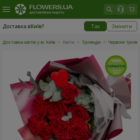
Доставка в
Київ
?
Так
Змінити
Доставка в
Київ
|
безкоштовно
Доставка квітів у м. Київ
> Квіти >
Троянди
>
Червоні троя