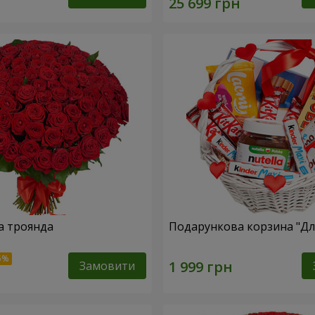
а троянда
Подарункова корзина "Для
Замовити