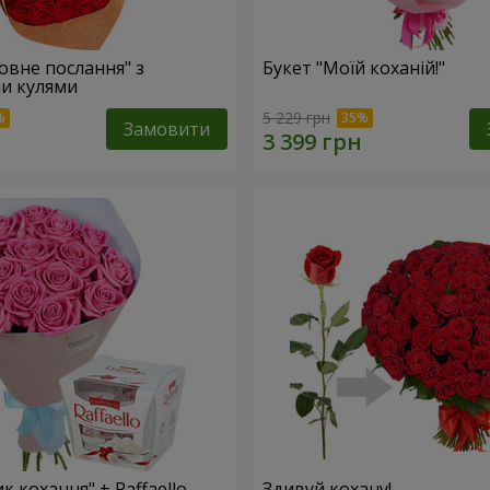
овне послання" з
Букет "Моїй коханій!"
и кулями
5 229 грн
Замовити
к кохання" + Raffaello
Здивуй кохану!