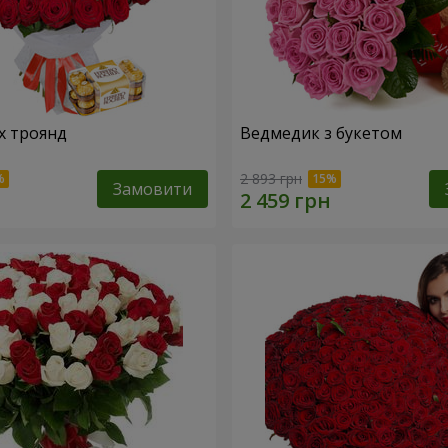
х троянд
Ведмедик з букетом
2 893 грн
Замовити