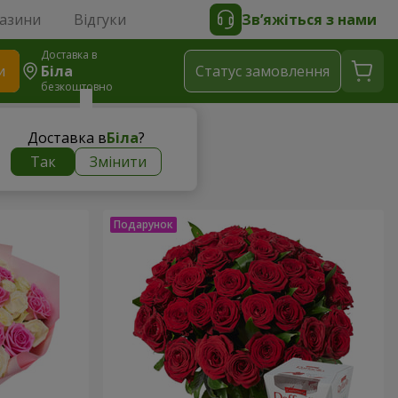
газини
Відгуки
Зв’яжіться з нами
Доставка в
и
Біла
Статус замовлення
безкоштовно
Доставка в
Біла
?
Так
Змінити