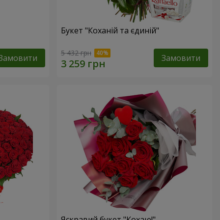
Букет "Коханій та єдиній"
5 432 грн
Замовити
Замовити
Яскравий букет "Кохаю!"