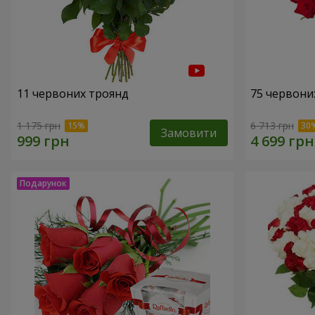
11 червоних троянд
75 червони
1 175 грн
6 713 грн
Замовити