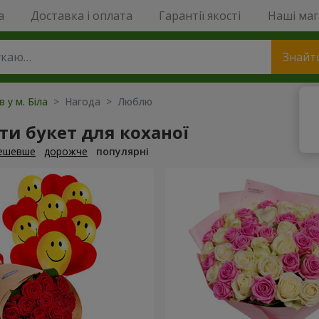
a
Доставка і оплата
Гарантії якості
Наші ма
Знайт
в у м. Біла
> Нагода > Люблю
и букет для коханої
ешевше
дорожче
популярні