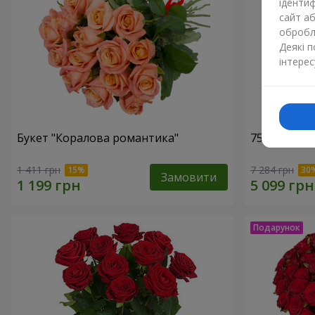
ідентиф
сайт а
обробля
Деякі 
інтерес
Букет "Коралова романтика"
75 білих тр
1 411 грн
7 284 грн
Замовити