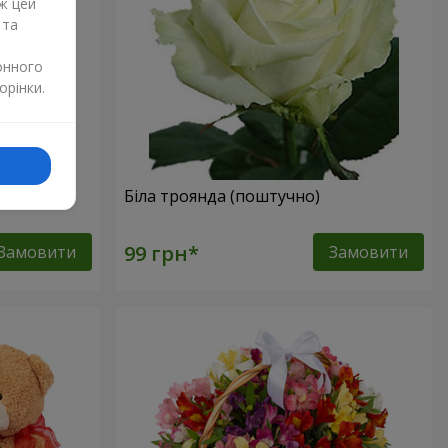
ж цей
 та
онного
орінки.
но)
Біла троянда (поштучно)
Замовити
Замовити