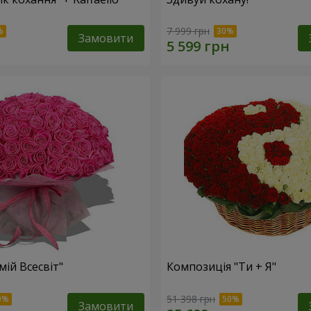
7 999 грн
Замовити
мій Всесвіт"
Композиція "Ти + Я"
51 398 грн
Замовити