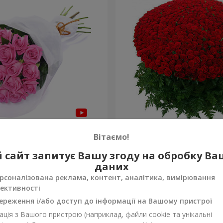
янд "Бути з тобою"
1000 троянд!
Вітаємо!
95 165 грн
 сайт запитує Вашу згоду на обробку В
Замовити
даних
рсоналізована реклама, контент, аналітика, вимірювання
ективності
ереження і/або доступ до інформації на Вашому пристрої
ція з Вашого пристрою (наприклад, файли cookie та унікальні