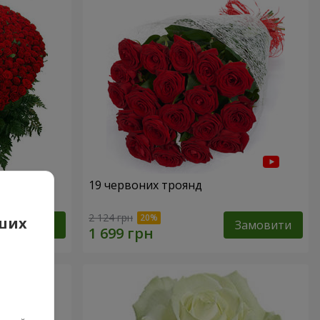
19 червоних троянд
2 124 грн
аших
Замовити
Замовити