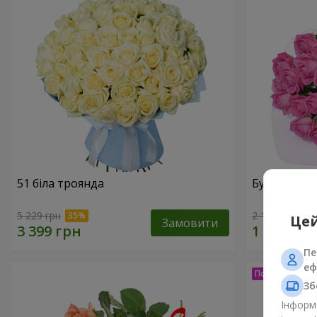
51 біла троянда
Букет з тро
5 229 грн
2 199 грн
Цей
Замовити
Пе
еф
Зб
Інформа