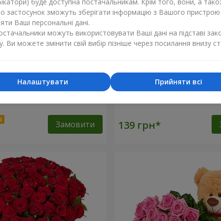
ікатори) буде доступна постачальникам. Крім того, вони, а тако
бо застосунок зможуть зберігати інформацію з Вашого пристрою
ти Ваші персональні дані.
постачальники можуть використовувати Ваші дані на підставі зак
у. Ви можете змінити свій вибір пізніше через посилання внизу ст
Налаштувати
Прийняти всі
оянд
Червона троянда (поштуч
Замовити