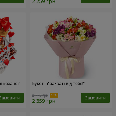
 коханої"
Букет "У захваті від тебе!"
2 775 грн
Замовити
Замовити