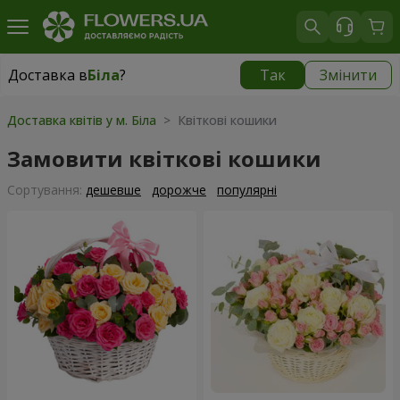
Доставка в
Біла
?
Так
Змінити
Доставка в
Біла
|
безкоштовно
Доставка квітів у м. Біла
> Квіткові кошики
Замовити квіткові кошики
Сортування:
дешевше
дорожче
популярні