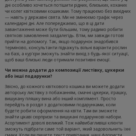
дні особливо хочеться потішити рідних, близьких, коханих
чи колег квітковими кошиками. Тому працюємо без вихідних
— навіть у державні свята. Ми не змінюємо графік через
календарні дні. Але попереджаємо, що в ці дати
завантаження може бути більшим, тому радимо робити
святкові замовлення заздалегідь. Втім, ми завжди готові
прийти на допомогу. Так, якщо подарунок знадобився
терміново, консультанти підкажуть вільні варіанти рослин
на базі, а кур'єри зможуть знайти вихід з будь-якої ситуації,
щоб ваші близькі люди отримали позитивні емоції.
Чи можна додати до композиції листівку, цукерки
або інші подарунки?
Звісно, до кожного квіткового кошика ви можете додати
авторську листівку з побажанням, смачні цукерки, іграшку,
вишукану пляшку вина або інший комплімент. Просто
перейдіть в розділ з додатковими подарунками, коли
будете робити оформлення на квіти. Там ви зможете
знайти цікаві сюрпризи та вишукані подарункові набори.
Асортимент доволі великий. Тож найвибагливіші клієнти
зможуть підібрати саме той варіант, який задовольнить їхні
смаки. Коли ви пишете текст привітання, наші флористи