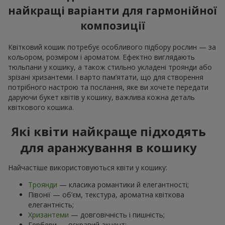
найкращі варіанти для гармонійної
композиції
Квітковий кошик потребує особливого підбору рослин — за
кольором, розміром і ароматом. Ефектно виглядають
тюльпани у кошику, а також стильно укладені троянди або
зрізані хризантеми. І варто пам’ятати, що для створення
потрібного настрою та послання, яке ви хочете передати
даруючи букет квітів у кошику, важлива кожна деталь
квіткового кошика.
Які квіти найкраще підходять
для аранжування в кошику
Найчастіше використовуються квіти у кошику:
Троянди
— класика романтики й елегантності;
Півонії — об’єм, текстура, ароматна квіткова
елегантність;
Хризантеми
— довговічність і пишність;
Гербери — яскравий акцент;