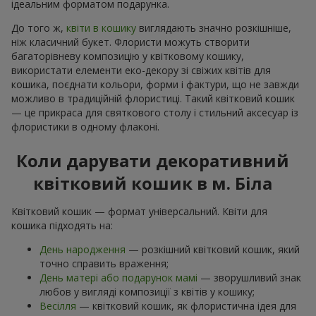
ідеальним форматом подарунка.
До того ж,
квіти в кошику
виглядають значно розкішніше,
ніж класичний букет. Флористи можуть створити
багаторівневу композицію у квітковому кошику,
використати елементи еко-декору зі свіжих квітів для
кошика, поєднати кольори, форми і фактури, що не завжди
можливо в традиційній флористиці. Такий квітковий кошик
— це прикраса для святкового столу і стильний аксесуар із
флористики в одному флаконі.
Коли дарувати декоративний
квітковий кошик в м. Біла
Квітковий кошик — формат універсальний. Квіти для
кошика підходять на:
День народження
— розкішний квітковий кошик, який
точно справить враження;
День матері або подарунок мамі
— зворушливий знак
любов у вигляді композиції з квітів у кошику;
Весілля
— квітковий кошик, як флористична ідея для