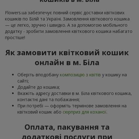
Flowers.ua забезпечує повний сервіс доставки квіткових
кошиків по Білій та Україні. Замовлення квіткового кошика
— це легко, зручно і швидко. А за допомогою мобільного
додатку - зробити замовлення квіткового кошика набагато
простіше!
Як замовити квітковий кошик
онлайн в м. Біла
Оберіть вподобану
композицію з квітів
у кошику на
сайті;
Додайте до кошика;
Вкажіть адресу доставки в м. Біла квіткового кошика,
контактні дані та побажання;
При потребі — оформіть термінове замовлення на
квітковий кошик або
сюрприз для коханої
.
Оплата, пакування та
додаткові послуги при