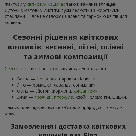
Фактури у
квіткових кошиках
також важливі: глянцеві
бутони з матовим листям, пухкі пелюстки з жорсткими
стеблами — все це створює баланс та гармонію квітів для
кошика.
Сезонні рішення квіткових
кошиків: весняні, літні, осінні
та зимові композиції
Сезонність
квіткового кошику додає унікальності:
Весна —
тюльпани
, нарциси, гіацинти;
Літо — ромашки, лаванда, соняшники;
Осінь — айстри, жоржини,
хризантеми
;
Зима —
троянди
,
гіпсофіла
, хвойні елементи, шишки.
Такі квіткові підкреслюють зв’язок із природою та часом
року.
Замовлення і доставка квіткових
кошиків в м. Біла