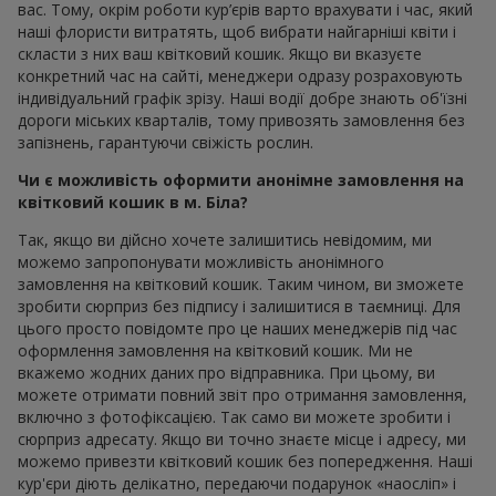
вас. Тому, окрім роботи кур’єрів варто врахувати і час, який
наші флористи витратять, щоб вибрати найгарніші квіти і
скласти з них ваш квітковий кошик. Якщо ви вказуєте
конкретний час на сайті, менеджери одразу розраховують
індивідуальний графік зрізу. Наші водії добре знають об'їзні
дороги міських кварталів, тому привозять замовлення без
запізнень, гарантуючи свіжість рослин.
Чи є можливість оформити анонімне замовлення на
квітковий кошик в м. Біла?
Так, якщо ви дійсно хочете залишитись невідомим, ми
можемо запропонувати можливість анонімного
замовлення на квітковий кошик. Таким чином, ви зможете
зробити сюрприз без підпису і залишитися в таємниці. Для
цього просто повідомте про це наших менеджерів під час
оформлення замовлення на квітковий кошик. Ми не
вкажемо жодних даних про відправника. При цьому, ви
можете отримати повний звіт про отримання замовлення,
включно з фотофіксацією. Так само ви можете зробити і
сюрприз адресату. Якщо ви точно знаєте місце і адресу, ми
можемо привезти квітковий кошик без попередження. Наші
кур'єри діють делікатно, передаючи подарунок «наосліп» і