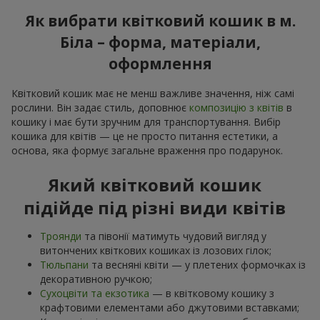
Як вибрати квітковий кошик в м.
Біла – форма, матеріали,
оформлення
Квітковий кошик має не менш важливе значення, ніж самі
рослини. Він задає стиль, доповнює
композицію з квітів
в
кошику і має бути зручним для транспортування. Вибір
кошика для квітів — це не просто питання естетики, а
основа, яка формує загальне враження про подарунок.
Який квітковий кошик
підійде під різні види квітів
Троянди
та півонії матимуть чудовий вигляд у
витончених квіткових кошиках із лозових гілок;
Тюльпани
та весняні квіти — у плетених формочках із
декоративною ручкою;
Сухоцвіти та екзотика
— в квітковому кошику з
крафтовими елементами або джутовими вставками;