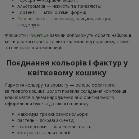
Альстромерії — ніжність та тривалість;
Гортензії — м’які об’ємні форми;
Сезонні квіти
—
тюльпани
, нарциси, айстри,
гладіолуси.
Флористи
Flowers.ua
завжди допоможуть обрати найкращі
квіти для квіткового кошика залежно від пори року, стилю
та призначення композиції.
Поєднання кольорів і фактур у
квітковому кошику
Гармонія кольору та аромату — основа ефектного
квіткового кошика. Золоті правила складання композиції
кошик квітів з днем ​​народження або оригінального
оформлення букета до іншого приводу:
максимум три основних кольори;
пастель + яскраві акценти;
схожі відтінки — для елегантності;
контрастні — для енергії.