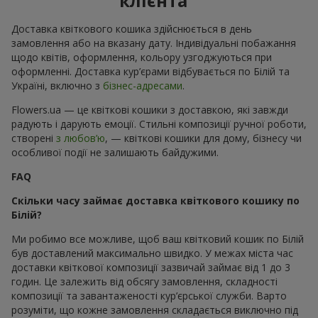
клієнта
Доставка квіткового кошика здійснюється в день
замовлення або на вказану дату. Індивідуальні побажання
щодо квітів, оформлення, кольору узгоджуються при
оформленні. Доставка кур’єрами відбувається по Білій та
Україні, включно з
бізнес-адресами
.
Flowers.ua — це квіткові кошики з доставкою, які завжди
радують і дарують емоції. Стильні композиції ручної роботи,
створені
з любов’ю
, — квіткові кошики для дому, бізнесу чи
особливої події не залишають байдужими.
FAQ
Скільки часу займає доставка квіткового кошику по
Білій?
Ми робимо все можливе, щоб ваш квітковий кошик по Білій
був доставлений максимально швидко. У межах міста час
доставки квіткової композиції зазвичай займає від 1 до 3
годин. Це залежить від обсягу замовлення, складності
композиції та завантаженості кур’єрської служби. Варто
розуміти, що кожне замовлення складається виключно під