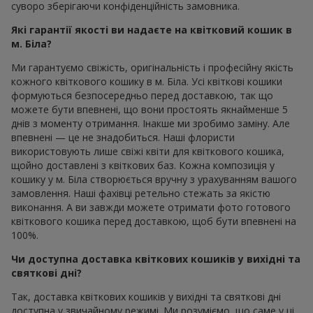
суворо зберігаючи конфіденційність замовника.
Які гарантії якості ви надаєте на квітковий кошик в
м. Біла?
Ми гарантуємо свіжість, оригінальність і професійну якість
кожного квіткового кошику в м. Біла. Усі квіткові кошики
формуються безпосередньо перед доставкою, так що
можете бути впевнені, що вони простоять якнайменше 5
днів з моменту отримання. Інакше ми зробимо заміну. Але
впевнені — це не знадобиться. Наші флористи
використовують лише свіжі квіти для квіткового кошика,
щойно доставлені з квіткових баз. Кожна композиція у
кошику у м. Біла створюється вручну з урахуванням вашого
замовлення. Наші фахівці ретельно стежать за якістю
виконання. А ви завжди можете отримати фото готового
квіткового кошика перед доставкою, щоб бути впевнені на
100%.
Чи доступна доставка квіткових кошиків у вихідні та
святкові дні?
Так, доставка квіткових кошиків у вихідні та святкові дні
доступна у звичайному режимі. Ми розуміємо, що саме у ці