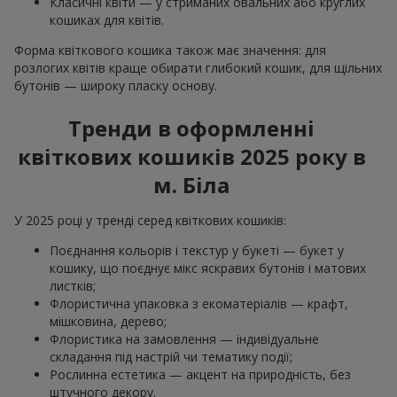
Класичні квіти — у стриманих овальних або круглих
кошиках для квітів.
Форма квіткового кошика також має значення: для
розлогих квітів краще обирати глибокий кошик, для щільних
бутонів — широку пласку основу.
Тренди в оформленні
квіткових кошиків 2025 року в
м. Біла
У 2025 році у тренді серед квіткових кошиків:
Поєднання кольорів і текстур у букеті — букет у
кошику, що поєднує мікс яскравих бутонів і матових
листків;
Флористична упаковка з екоматеріалів — крафт,
мішковина, дерево;
Флористика на замовлення — індивідуальне
складання під настрій чи тематику події;
Рослинна естетика — акцент на природність, без
штучного декору.