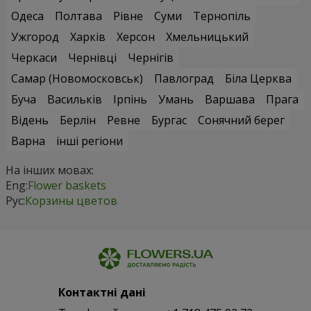
Одеса
Полтава
Рівне
Суми
Тернопіль
Ужгород
Харків
Херсон
Хмельницький
Черкаси
Чернівці
Чернігів
Самар (Новомосковськ)
Павлоград
Біла Церква
Буча
Васильків
Ірпінь
Умань
Варшава
Прага
Відень
Берлін
Ревне
Бургас
Сонячний берег
Варна
інші регіони
На інших мовах:
Eng:
Flower baskets
Рус:
Корзины цветов
Контактні дані