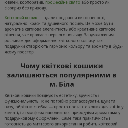
ювілей, корпоратив,
професійне свято
або просто як
сюрприз без приводу.
Квітковий кошик
— вдале поєднання витонченості,
натуральної краси та душевного посилу. Це може бути
ароматна квіткова елегантність або креативне квіткове
рішення, яке вражає з першого погляду. Завдяки живим
рослинам для оформлення квіткового кошику такі
подарунки створюють гармонію кольору та аромату в будь-
якому просторі.
Чому квіткові кошики
залишаються популярними в
м. Біла
Квіткові кошики поєднують естетику, зручність і
функціональність. Їх не потрібно розпаковувати, шукати
вазу, обрізати стебла — просто поставте кошик для квітів у
кімнаті, і атмосфера наповниться природніми ароматами у
подарунковому оформленні. Саме така практичність і
готовність до миттєвого використання робить квітковий