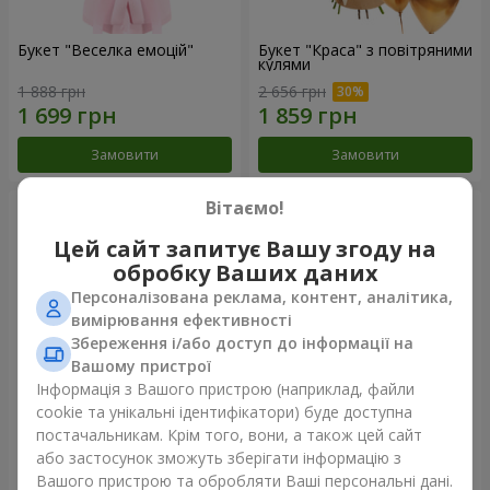
Букет "Веселка емоцій"
Букет "Краса" з повітряними
кулями
1 888 грн
2 656 грн
Замовити
Замовити
Вітаємо!
Цей сайт запитує Вашу згоду на
обробку Ваших даних
Персоналізована реклама, контент, аналітика,
вимірювання ефективності
Збереження і/або доступ до інформації на
Вашому пристрої
Інформація з Вашого пристрою (наприклад, файли
cookie та унікальні ідентифікатори) буде доступна
Квіти в коробці "Щастя не
Букет з 11 червоних троянд
постачальникам. Крім того, вони, а також цей сайт
оминеш"
або застосунок зможуть зберігати інформацію з
1 599 грн
1 293 грн
Вашого пристрою та обробляти Ваші персональні дані.