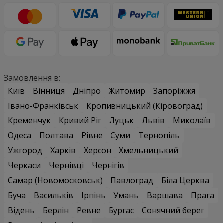
Замовлення в:
Київ
Вінниця
Дніпро
Житомир
Запоріжжя
Івано-Франківськ
Кропивницький (Кіровоград)
Кременчук
Кривий Ріг
Луцьк
Львів
Миколаїв
Одеса
Полтава
Рівне
Суми
Тернопіль
Ужгород
Харків
Херсон
Хмельницький
Черкаси
Чернівці
Чернігів
Самар (Новомосковськ)
Павлоград
Біла Церква
Буча
Васильків
Ірпінь
Умань
Варшава
Прага
Відень
Берлін
Ревне
Бургас
Сонячний берег