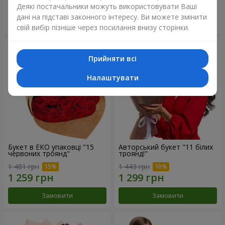
Деякі постачальники можуть використовувати Ваші
дані на підставі законного інтересу. Ви можете змінити
Замовити
Замовити
свій вибір пізніше через посилання внизу сторінки.
Прийняти всі
Налаштувати
Букет в ЕКО упаковці "15
Авторський букет "11 білих
червоних троянд"
троянд!"
1 481 грн
1 443 грн
Замовити
Замовити