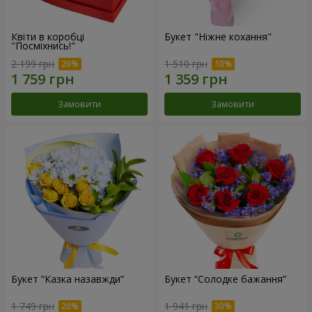
Квіти в коробці
Букет "Ніжне кохання"
"Посміхнись!"
2 199 грн
1 510 грн
Замовити
Замовити
Букет “Казка назавжди”
Букет “Солодке бажання”
1 749 грн
1 941 грн