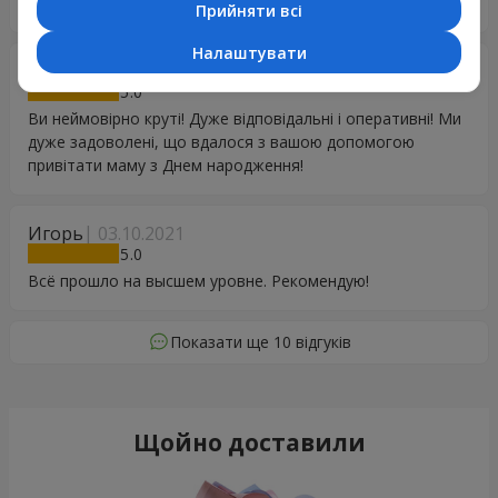
привітати маму з Днем народження!
Прийняти всі
Налаштувати
Альона
19.01.2022
5
Ви неймовірно круті! Дуже відповідальні і оперативні! Ми
дуже задоволені, що вдалося з вашою допомогою
привітати маму з Днем народження!
Игорь
03.10.2021
5
Всё прошло на высшем уровне. Рекомендую!
Показати ще 10 відгуків
Щойно доставили