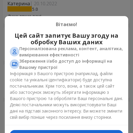
Катерина
20.10.2022
5
Дуже дякую вам!
Вітаємо!
Алексей
16.08.2022
Цей сайт запитує Вашу згоду на
5
обробку Ваших даних
Спасибо за услугу, жене понравились цветы,
Персоналізована реклама, контент, аналітика,
свежие,хорошие. и доставка вовремя!! рекомендую вас
вимірювання ефективності
Збереження і/або доступ до інформації на
Вашому пристрої
Александр
25.01.2022
Інформація з Вашого пристрою (наприклад, файли
5
cookie та унікальні ідентифікатори) буде доступна
Спасибо большое, уровень доставки и Цветов очень
постачальникам. Крім того, вони, а також цей сайт
хороший, Жена счастлива)))
або застосунок зможуть зберігати інформацію з
Вашого пристрою та обробляти Ваші персональні дані.
Деякі постачальники можуть використовувати Ваші
Альона
19.01.2022
дані на підставі законного інтересу. Ви можете змінити
5
свій вибір пізніше через посилання внизу сторінки.
Ви неймовірно круті! Дуже відповідальні і оперативні! Ми
дуже задоволені, що вдалося з вашою допомогою