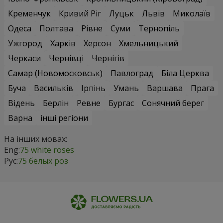
Кременчук
Кривий Ріг
Луцьк
Львів
Миколаїв
Одеса
Полтава
Рівне
Суми
Тернопіль
Ужгород
Харків
Херсон
Хмельницький
Черкаси
Чернівці
Чернігів
Самар (Новомосковськ)
Павлоград
Біла Церква
Буча
Васильків
Ірпінь
Умань
Варшава
Прага
Відень
Берлін
Ревне
Бургас
Сонячний берег
Варна
інші регіони
На інших мовах:
Eng:
75 white roses
Рус:
75 белых роз