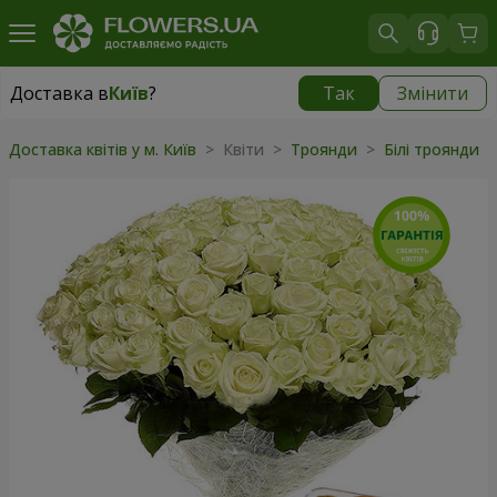
Доставка в
Київ
?
Так
Змінити
Доставка в
Київ
|
безкоштовно
Доставка квітів у м. Київ
> Квіти >
Троянди
>
Білі троянди
>