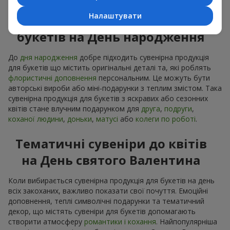
Налаштувати
Сувенірна продукція до
букетів на День народження
До
дня народження
добре підходить сувенірна продукція
для букетів що містить оригінальні деталі та, які роблять
флористичні доповнення
персональним. Це можуть бути
авторські вироби або міні-подарунки з теплим змістом. Така
сувенірна продукція для букетів з яскравих або сезонних
квітів стане влучним подарунком для
друга
,
подруги
,
коханої людини
,
доньки
,
матусі
або
колеги по роботі
.
Тематичні сувеніри до квітів
на День святого Валентина
Коли вибирається сувенірна продукція для букетів на день
всіх закоханих, важливо показати свої почуття. Емоційні
доповнення, теплі символічні подарунки та тематичний
декор, що містять сувеніри для букетів допомагають
створити атмосферу
романтики і кохання
. Найпопулярніша