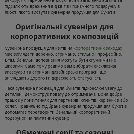
декору, які гармонійно вписуються у загальний вигляд та
підсилюють враження від квітів і приємного подарунку в
якості якого виступає сувенірна продукція для букетів.
Оригінальні сувеніри для
корпоративних композицій
Сувенірна продукція для квітів на
корпоративних заходах
має виглядати доречно, стримано, стильно і професійно.
Втім, банальні доповнення можуть бути скучними і не
цікавими. Саме тому радимо вам вибирати ексклюзивні
аксесуари та стримані дизайнерські прикраси, що
виглядають дорого і підкреслюють статусність.
Така сувенірна продукція для букетів підкреслює увагу до
деталей і демонструє повагу до отримувача. Вона добре
працює у привітаннях для партнерів, клієнтів, керівників або
колег. Правильно підібрана сувенірна продукція для букетів
допомагає перетворити банальний корпоративний
подарунок на пам’ятний сувенір.
Обмежені серії та сезонні