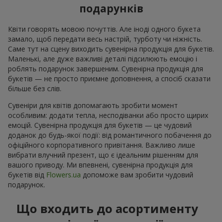
подарунків
Квіти говорять мовою почуттів. Але іноді одного букета
замало, щоб передати весь настрій, турботу чи ніжність.
Саме тут на сцену виходить сувенірна продукція для букетів.
Маленькі, але дуже важливі деталі підсилюють емоцію і
роблять подарунок завершеним. Сувенірна продукція для
букетів — не просто приємне доповнення, а спосіб сказати
більше без слів.
Сувеніри для квітів допомагають зробити момент
особливим: додати тепла, несподіванки або просто щирих
емоцій. Сувенірна продукція для букетів — це чудовий
доданок до будь-якої події: від романтичного побачення до
офіційного корпоративного привітання. Важливо лише
вибрати влучний презент, що є ідеальним рішенням для
вашого приводу. Ми впевнені, сувенірна продукція для
букетів від
Flowers.ua
допоможе вам зробити чудовий
подарунок.
Що входить до асортименту