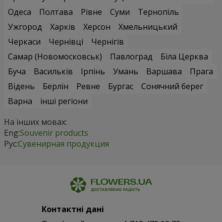
Одеса
Полтава
Рівне
Суми
Тернопіль
Ужгород
Харків
Херсон
Хмельницький
Черкаси
Чернівці
Чернігів
Самар (Новомосковськ)
Павлоград
Біла Церква
Буча
Васильків
Ірпінь
Умань
Варшава
Прага
Відень
Берлін
Ревне
Бургас
Сонячний берег
Варна
інші регіони
На інших мовах:
Eng:
Souvenir products
Рус:
Сувенирная продукция
Контактні дані