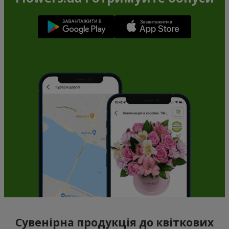
Сувенірна продукція до квіткових