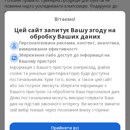
Головне правило: сувенірна продукція для букетів не
повинна надто ускладнювати композицію. Подарунок до
квітів має підтримувати настрій букета, а не змагатися з
ним. Для ніжних композицій підійде сувенірна продукція для
Вітаємо!
букетів, як легкі символічні додатки та легкі елементи
Цей сайт запитує Вашу згоду на
декору. Це може бути
тортик
або
маленька м’яка іграшка
.
Для яскравих є сенс використати більш сміливі додаткові
обробку Ваших даних
акценти, як вишукані
цукерки
чи дорогі сувеніри.
Персоналізована реклама, контент, аналітика,
вимірювання ефективності
Сувенірна продукція для букетів повинна вибиратись,
Збереження і/або доступ до інформації на
враховуючи й привід, і людину, якій адресований подарунок.
Вашому пристрої
Якщо сумніваєтесь, яка сувенірна продукція для букетів вам
Інформація з Вашого пристрою (наприклад, файли
потрібна — обирайте універсальні маленькі приємності,
cookie та унікальні ідентифікатори) буде доступна
широкий вибір яких знайдеться у нашому каталозі.
постачальникам. Крім того, вони, а також цей сайт
Сувеніри до букетів на різні свята
або застосунок зможуть зберігати інформацію з
Вашого пристрою та обробляти Ваші персональні дані.
Деякі постачальники можуть використовувати Ваші
Свято задає настрій, а сувенірна продукція для букетів його
дані на підставі законного інтересу. Ви можете змінити
підкреслює. Саме тому сувеніри для квітів часто обирають з
свій вибір пізніше через посилання внизу сторінки.
урахуванням дати та події. В нашому асортименті
знайдеться сувенірна продукція для букетів, що підійде до
будь-якого свята і може бути розрахована на будь-який
бюджет.
Прийняти всі