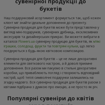
сувенірної продукції до
букетів
Наш подарунковий асортимент формується так, щоб кожен
клієнт міг знайти ідеальне доповнення до презенту.
Сувенірна продукція для букетів може бути представлена у
вигляді міні-подарунків, сувенірних дрібниць, ексклюзивних
аксесуарів та дизайнерських прикрас. Ви можете вибрати в
каталозі
Flowers.ua
cувенірну продукцію для букетів, як
м’які
іграшки
,
солодощі
,
фрукти
та
повітряні кульки
, що легко
поєднуються з будь-якою квітковою композицією.
Сувенірна продукція для букетів – це не лише декоративні
елементи для святкового настрою, а й доволі приємне
доповнення. Все разом ми пакуємо в стильні декоративні
коробки, що приваблюють погляд і створюють відповідний
настрій, щоб теплі символічні подарунки залишились на
згадку надовго. Вся сувенірна продукція для букетів разом з
квітами підібрана з думкою про емоцію, а не просто як річ.
Популярні сувеніри до квітів