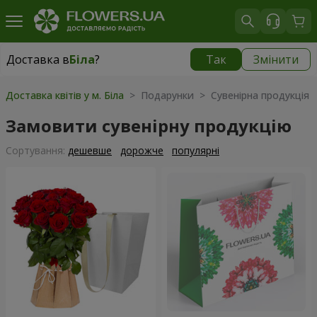
Доставка в
Біла
?
Так
Змінити
Доставка в
Біла
|
безкоштовно
Доставка квітів у м. Біла
> Подарунки > Сувенірна продукція
Замовити сувенірну продукцію
Сортування:
дешевше
дорожче
популярні