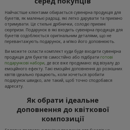
серед покупців
Найчастіше клієнтами обирається сувенірна продукція для
букетів, як маленькі радощі, які легко дарувати та приємно
отримувати. Це стильні дрібнички, солодкі приємні
сюрпризи. Подарунок в які входить сувенірна продукція для
букетів оздоблюється оригінальним деталями, що не
перевантажують подарунок, а м’яко його доповнюють.
Ви можете скласти комплект куди буде входити сувенірна
продукція для букетів самостійно або підібрати
готові
подарункові набори
, де все вже продумано: від візуалу до
емоційного ефекту. Такі емоційні доповнення до розкішних
квітів ідеально працюють, коли хочеться зробити
подарунок швидко, але такий, щоб точно сподобався
адресату.
Як обрати ідеальне
доповнення до квіткової
композиції