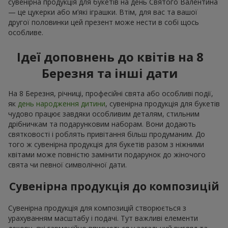
сувенірна продукція для букетів на день Святого Валентина
— це цукерки або м’які іграшки. Втім, для вас та вашої
другої половинки цей презент може нести в собі щось
особливе.
Ідеї доповнень до квітів на 8
Березня та інші дати
На 8 Березня, річниці, професійні свята або особливі події,
як
день народження дитини
, сувенірна продукція для букетів
чудово працює завдяки особливим деталям, стильним
дрібничкам та подарунковим наборам. Вони додають
святковості і роблять привітання більш продуманим. До
того ж сувенірна продукція для букетів разом з ніжними
квітами може повністю замінити подарунок до жіночого
свята чи певної символічної дати.
Сувенірна продукція до композицій
Сувенірна продукція для композицій створюється з
урахуванням масштабу і подачі. Тут важливі елементи