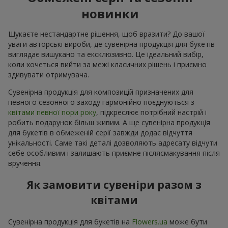
новинки
Шукаєте нестандартне рішення, щоб вразити? До вашої
уваги авторські вироби, де сувенірна продукція для букетів
виглядає вишукано та ексклюзивно. Це ідеальний вибір,
коли хочеться вийти за межі класичних рішень і приємно
здивувати отримувача.
Сувенірна продукція для композицій призначених для
певного сезонного заходу гармонійно поєднуються з
квітами певної пори року
, підкреслює потрібний настрій і
робить подарунок більш живим. А ще сувенірна продукція
для букетів в обмеженій серії завжди додає відчуття
унікальності. Саме такі деталі дозволяють адресату відчути
себе особливим і залишають приємне післясмакування після
вручення.
Як замовити сувеніри разом з
квітами
Сувенірна продукція для букетів на
Flowers.ua
може бути