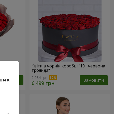
вона
Квіти в чорній коробці "101 червона
троянда"
9 284 грн
аших
Замовити
Замовити