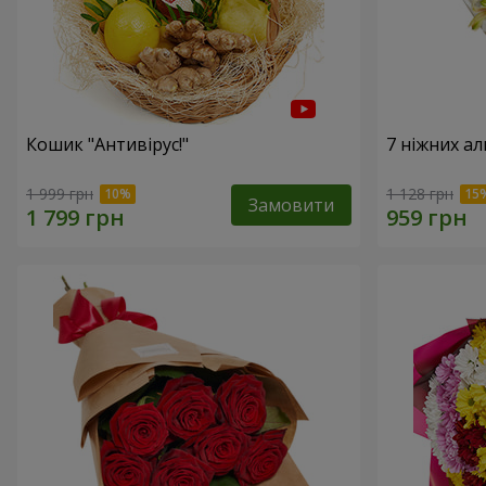
Кошик "Антивірус!"
7 ніжних а
1 999 грн
1 128 грн
Замовити