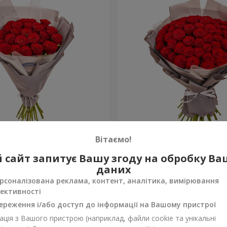
аковкою "25 червоних
Букет в упаковці "51 чер
Вітаємо!
троянда"
4 922 грн
 сайт запитує Вашу згоду на обробку В
Замовити
даних
рсоналізована реклама, контент, аналітика, вимірювання
ективності
ереження і/або доступ до інформації на Вашому пристрої
ція з Вашого пристрою (наприклад, файли cookie та унікальні