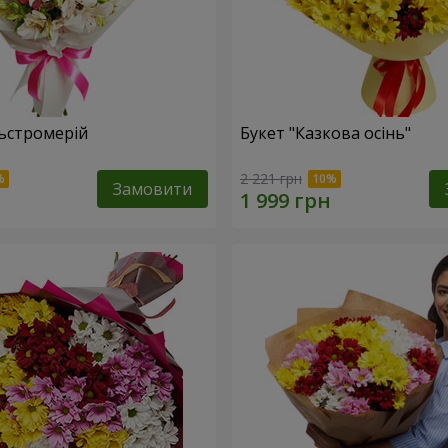
льстромерій
Букет "Казкова осінь"
2 221 грн
Замовити