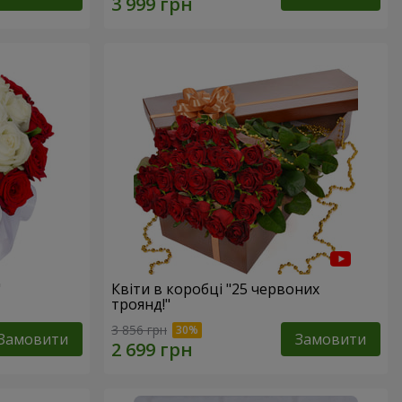
"
Квіти в коробці "25 червоних
троянд!"
3 856 грн
Замовити
Замовити