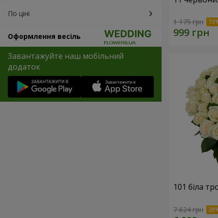
По ціні
1 175 грн
Оформлення весіль
Завантажуйте наш мобільний
додаток
101 біла тр
7 624 грн