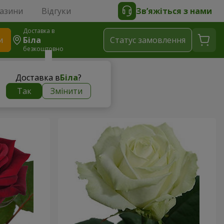
газини
Відгуки
Зв’яжіться з нами
Доставка в
и
Біла
Статус замовлення
безкоштовно
Доставка в
Біла
?
Так
Змінити