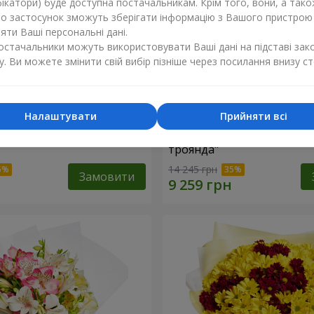
ікатори) буде доступна постачальникам. Крім того, вони, а тако
бо застосунок зможуть зберігати інформацію з Вашого пристрою
ти Ваші персональні дані.
постачальники можуть використовувати Ваші дані на підставі зак
у. Ви можете змінити свій вибір пізніше через посилання внизу ст
Налаштувати
Прийняти всі
ій коробці "151 червона
Квіти в чорній коробці "1
троянда"
14 245 грн
Замовити