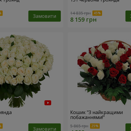
14 835 грн
Замовити
оянда
Кошик "З найкращими
побажаннями!"
5 865 грн
Замовити