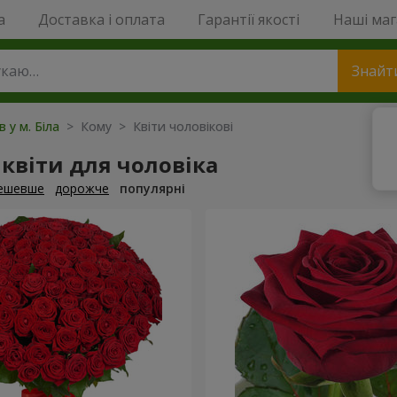
a
Доставка і оплата
Гарантії якості
Наші ма
Знайт
в у м. Біла
> Кому > Квіти чоловікові
квіти для чоловіка
ешевше
дорожче
популярні