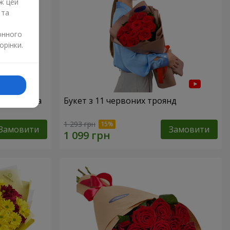
ж цей
 та
онного
орінки.
51 червона
Букет з 11 червоних троянд
1 293 грн
Замовити
Замовити