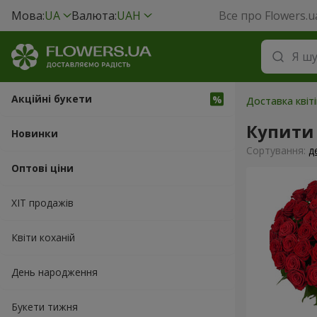
Мова:
UA
Валюта:
UAH
Все про Flowers.u
Акційні букети
Доставка квіті
Купити 
Новинки
Сортування:
д
Оптові ціни
ХІТ продажів
Квіти коханій
День народження
Букети тижня