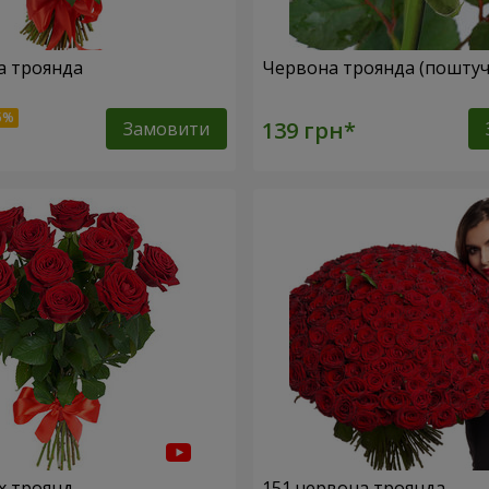
а троянда
Червона троянда (поштуч
Замовити
х троянд
151 червона троянда