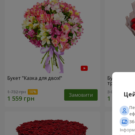
Букет "Казка для двох!"
Букет з уп
троянд"
1 732 грн
3 075 грн
Цей
Замовити
Пе
еф
Зб
Інформа