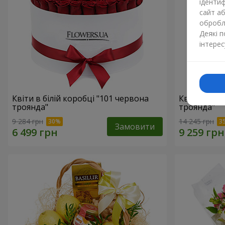
ідентиф
сайт а
обробля
Деякі 
інтерес
Квіти в білій коробці "101 червона
Квіти в біл
троянда"
троянда"
9 284 грн
14 245 грн
Замовити