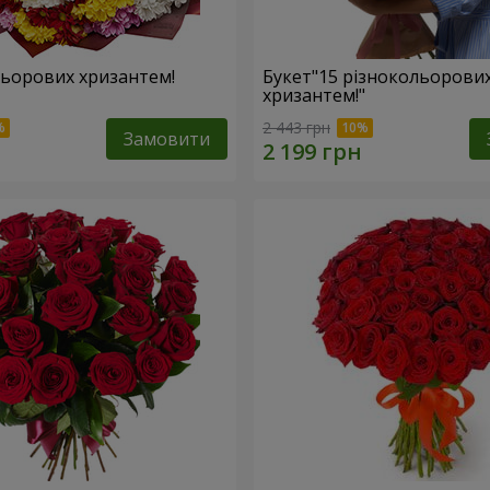
льорових хризантем!
Букет"15 різнокольорови
хризантем!"
2 443 грн
Замовити