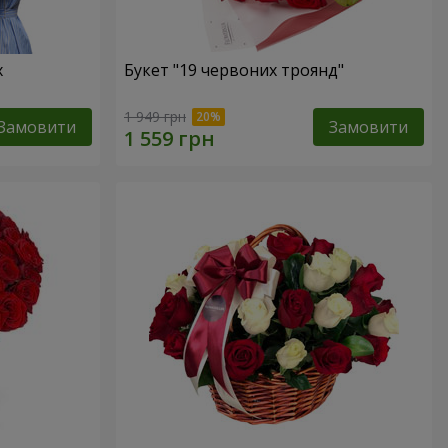
х
Букет "19 червоних троянд"
1 949 грн
Замовити
Замовити