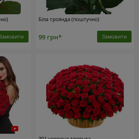
но)
Біла троянда (поштучно)
Замовити
Замовити
301 червона троянда