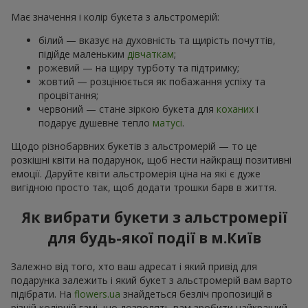
Має значення і колір букета з альстромерій:
білий — вказує на духовність та щирість почуттів,
підійде маленьким
дівчаткам
;
рожевий — на щиру турботу та підтримку;
жовтий — розцінюється як побажання успіху та
процвітання;
червоний — стане зіркою букета для
коханих
і
подарує душевне тепло
матусі
.
Щодо різнобарвних букетів з альстромерій — то це
розкішні квіти на подарунок, щоб нести найкращі позитивні
емоції. Даруйте квіти альстромерія ціна на які є дуже
вигідною просто так, щоб додати трошки барв в життя.
Як вибрати букети з альстромерії
для будь-якої події в м.Київ
Залежно від того, хто ваш адресат і який привід для
подарунка залежить і який букет з альстромерій вам варто
підібрати. На
flowers.ua
знайдеться безліч пропозицій в
різній колірній гамі, що дозволять вам зробити найкращий