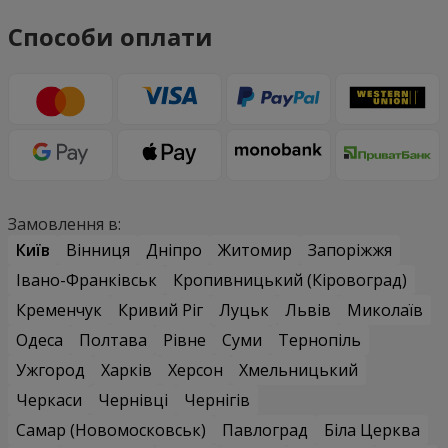
Способи оплати
Замовлення в:
Київ
Вінниця
Дніпро
Житомир
Запоріжжя
Івано-Франківськ
Кропивницький (Кіровоград)
Кременчук
Кривий Ріг
Луцьк
Львів
Миколаїв
Одеса
Полтава
Рівне
Суми
Тернопіль
Ужгород
Харків
Херсон
Хмельницький
Черкаси
Чернівці
Чернігів
Самар (Новомосковськ)
Павлоград
Біла Церква