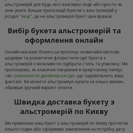
альстромерій для будь-якої важливої події або просто як
знак уваги. Більше пропозицій букетів з альстромерій у
розділі
“Акції"
, де на альстромерія букет ціна вражає.
Вибір букета альстромерій та
оформлення онлайн
Онлайн-магазин flowers.ua пропонує незвичайні квіткові
шедеври та романтичні флористичні ідеї букета з
альстромерій з можливістю підібрати стиль та упаковку. Ми
пропонуємо, як класичне пакування в крафтовому папері,
так і
різноманітні дизайнерські ідеї
, що задовольнять ваші
фантазії. Ви можете альстромерії купити за кілька хвилин,
обравши зручний варіант оплати.
Швидка доставка букету з
альстромерій по Києву
Ми привеземо ваш букет з альстромерій по Києву протягом
кількох годин або оформимо замовлення на потрібну дату