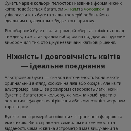
букеті. Чарівні кольори пелюсток і незвична форма ніжних
квітів подобається багатьом
жінкам
та
чоловікам
, а
універсальність букета з альстромерій робить його
ідеальним подарунком з будь-якого приводу.
Різнобарвний букет з альстромерій зберігає свіжість понад
тиждень, тож стає вдалим вибором на подарунок і чудовим
вибором для тих, хто цінує незвичайні квіткові рішення.
Ніжність і довговічність квітів
— ідеальне поєднання
Альстромерії букет — символ витонченості. Вони мають
оригінальний вигляд, схожий на лілії або орхідеї. Але квіти
альстромерії менші за розміром і створюють легкі, ніжні
букети з багатством кольору, які можна комбінувати в
романтичні флористичні рішення або композиції з яскравим
характером.
Букет з альстромерій асоціюється з тропічною флорою та
екзотикою. Він є справжнім символом витонченості та
відданості. Сама ж квітка астрометрія має вишуканий та