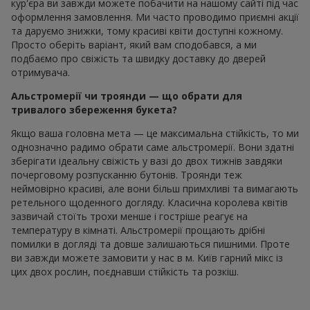
кур'єра ви завжди можете побачити на нашому сайті під час
оформлення замовлення. Ми часто проводимо приємні акції
та даруємо знижки, тому красиві квіти доступні кожному.
Просто оберіть варіант, який вам сподобався, а ми
подбаємо про свіжість та швидку доставку до дверей
отримувача.
Альстромерії чи троянди — що обрати для
тривалого збереження букета?
Якщо ваша головна мета — це максимальна стійкість, то ми
однозначно радимо обрати саме альстромерії. Вони здатні
зберігати ідеальну свіжість у вазі до двох тижнів завдяки
почерговому розпусканню бутонів. Троянди теж
неймовірно красиві, але вони більш примхливі та вимагають
ретельного щоденного догляду. Класична королева квітів
зазвичай стоїть трохи менше і гостріше реагує на
температуру в кімнаті. Альстромерії прощають дрібні
помилки в догляді та довше залишаються пишними. Проте
ви завжди можете замовити у нас в м. Київ гарний мікс із
цих двох рослин, поєднавши стійкість та розкіш.