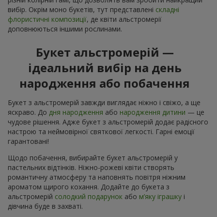
вибір. Окрім моно букетів, тут представлені
складні
флористичні композиції
, де квіти альстромерії
доповнюються іншими рослинами.
Букет альстромерій —
ідеальний вибір на день
народження або побачення
Букет з альстромерій завжди виглядає ніжно і свіжо, а ще
яскраво. До
дня народження
або
народження дитини
— це
чудове рішення. Адже букет з альстромерій додає радісного
настрою та неймовірної святкової легкості. Гарні емоції
гарантовані!
Щодо побачення, вибирайте букет альстромерій у
пастельних відтінків. Ніжно-рожеві квіти створять
романтичну атмосферу та наповнять повітря ніжним
ароматом щирого кохання. Додайте до букета з
альстромерій
солодкий подарунок
або
м’яку іграшку
і
дівчина буде в захваті.