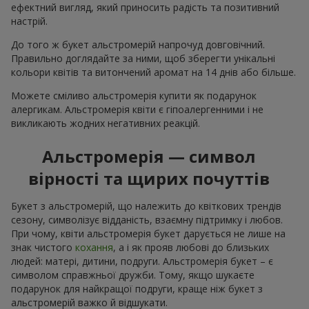
ефектний вигляд, який приносить радість та позитивний
настрій.
До того ж букет альстромерій напрочуд довговічний.
Правильно доглядайте за ними, щоб зберегти унікальні
кольори квітів та витончений аромат на 14 днів або більше.
Можете сміливо альстромерія купити як подарунок
алергикам. Альстромерія квіти є гіпоалергенними і не
викликають жодних негативних реакцій.
Альстромерія — символ
вірності та щирих почуттів
Букет з альстромерій, що належить до квіткових трендів
сезону, символізує відданість, взаємну підтримку і любов.
При чому, квіти альстромерія букет дарується не лише на
знак чистого
кохання
, а і як прояв любові до близьких
людей: матері, дитини, подруги. Альстромерія букет – є
символом справжньої дружби. Тому, якщо шукаєте
подарунок для найкращої подруги, краще ніж букет з
альстромерій важко й відшукати.