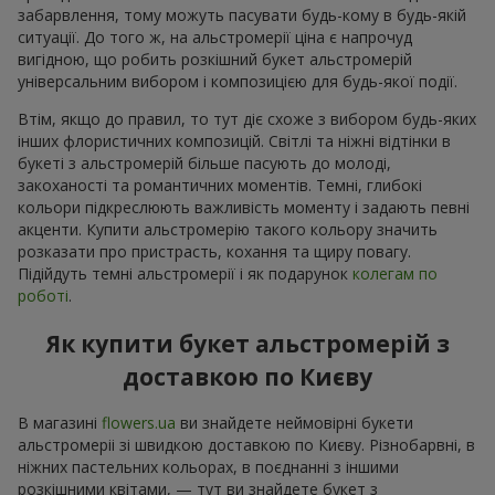
забарвлення, тому можуть пасувати будь-кому в будь-якій
ситуації. До того ж, на альстромерії ціна є напрочуд
вигідною, що робить розкішний букет альстромерій
універсальним вибором і композицією для будь-якої події.
Втім, якщо до правил, то тут діє схоже з вибором будь-яких
інших флористичних композицій. Світлі та ніжні відтінки в
букеті з альстромерій більше пасують до молоді,
закоханості та романтичних моментів. Темні, глибокі
кольори підкреслюють важливість моменту і задають певні
акценти. Купити альстромерію такого кольору значить
розказати про пристрасть, кохання та щиру повагу.
Підійдуть темні альстромерії і як подарунок
колегам по
роботі
.
Як купити букет альстромерій з
доставкою по Києву
В магазині
flowers.ua
ви знайдете неймовірні букети
альстромеріі зі швидкою доставкою по Києву. Різнобарвні, в
ніжних пастельних кольорах, в поєднанні з іншими
розкішними квітами, — тут ви знайдете букет з