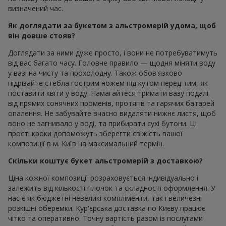
визначений час.
Як доглядати за букетом з альстромерій удома, щоб
він довше стояв?
Доглядати за ними дуже просто, і вони не потребуватимуть
від вас багато часу. Головне правило — щодня міняти воду
у вазі на чисту та прохолодну. Також обов'язково
підрізайте стебла гострим ножем під кутом перед тим, як
поставити квіти у воду. Намагайтеся тримати вазу подалі
від прямих сонячних променів, протягів та гарячих батарей
опалення. Не забувайте вчасно видаляти нижнє листя, щоб
воно не загнивало у воді, та прибирати сухі бутони. Ці
прості кроки допоможуть зберегти свіжість вашої
композиції в м. Київ на максимальний термін.
Скільки коштує букет альстромерій з доставкою?
Ціна кожної композиції розраховується індивідуально і
залежить від кількості гілочок та складності оформлення. У
нас є як бюджетні невеликі компліменти, так і величезні
розкішні оберемки. Кур'єрська доставка по Києву працює
чітко та оперативно. Точну вартість разом із послугами