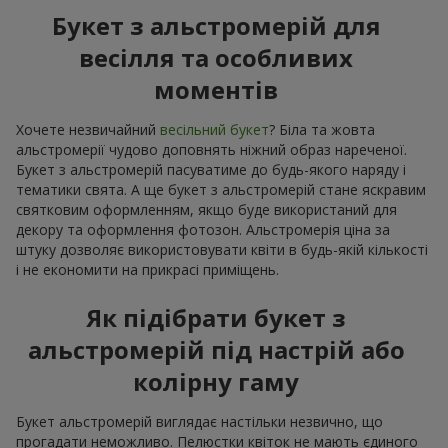
Букет з альстромерій для
весілля та особливих
моментів
Хочете незвичайний
весільний букет
? Біла та жовта
альстромерії чудово доповнять ніжний образ нареченої.
Букет з альстромерій пасуватиме до будь-якого наряду і
тематики свята. А ще букет з альстромерій стане яскравим
святковим оформленням, якщо буде використаний для
декору та оформлення фотозон. Альстромерія ціна за
штуку дозволяє використовувати квіти в будь-якій кількості
і не економити на прикрасі приміщень.
Як підібрати букет з
альстромерій під настрій або
колірну гаму
Букет альстромерій виглядає настільки незвично, що
прогадати неможливо. Пелюстки квіток не мають єдиного