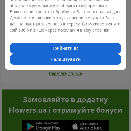
або застосунок зможуть зберігати інформацію з
Вашого пристрою та обробляти Ваші персональні дані.
Деякі постачальники можуть використовувати Ваші
дані на підставі законного інтересу. Ви можете змінити
свій вибір пізніше через посилання внизу сторінки.
Прийняти всі
Налаштувати
Переглянути все
Замовляйте в додатку
Flowers.ua і отримуйте бонуси