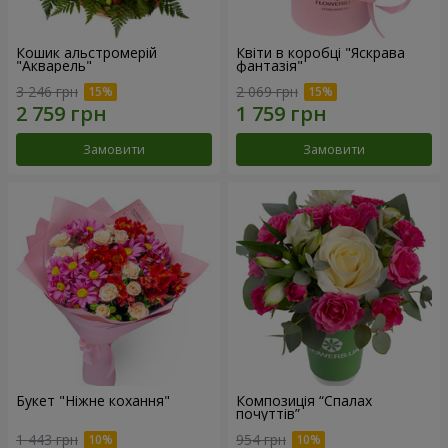
Кошик альстромерій
Квіти в коробці "Яскрава
"Акварель"
фантазія"
3 246 грн
2 069 грн
Замовити
Замовити
Букет "Ніжне кохання"
Композиція “Спалах
почуттів”
1 443 грн
954 грн