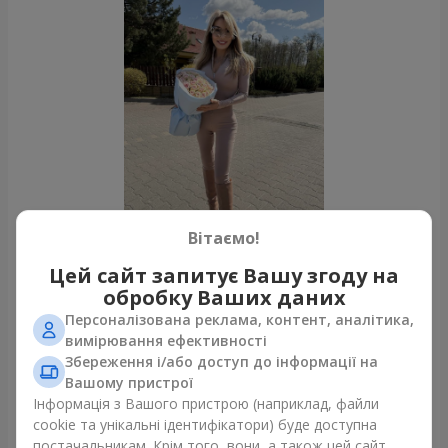
Вітаємо!
Цей сайт запитує Вашу згоду на
обробку Ваших даних
Усі фото доставок
Персоналізована реклама, контент, аналітика,
Замовити цей товар
вимірювання ефективності
Збереження і/або доступ до інформації на
Вашому пристрої
Наші клієнти
Інформація з Вашого пристрою (наприклад, файли
cookie та унікальні ідентифікатори) буде доступна
постачальникам. Крім того, вони, а також цей сайт