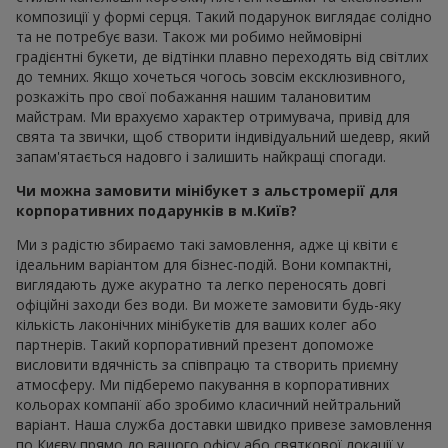
композиції у формі серця. Такий подарунок виглядає солідно
та не потребує вази. Також ми робимо неймовірні
градієнтні букети, де відтінки плавно переходять від світлих
до темних. Якщо хочеться чогось зовсім ексклюзивного,
розкажіть про свої побажання нашим талановитим
майстрам. Ми врахуємо характер отримувача, привід для
свята та звички, щоб створити індивідуальний шедевр, який
запам'ятається надовго і залишить найкращі спогади.
Чи можна замовити мінібукет з альстромерії для
корпоративних подарунків в м.Київ?
Ми з радістю збираємо такі замовлення, адже ці квіти є
ідеальним варіантом для бізнес-подій. Вони компактні,
виглядають дуже акуратно та легко переносять довгі
офіційні заходи без води. Ви можете замовити будь-яку
кількість лаконічних мінібукетів для ваших колег або
партнерів. Такий корпоративний презент допоможе
висловити вдячність за співпрацю та створить приємну
атмосферу. Ми підберемо пакування в корпоративних
кольорах компанії або зробимо класичний нейтральний
варіант. Наша служба доставки швидко привезе замовлення
по Києву прямо до вашого офісу або святкової локації у