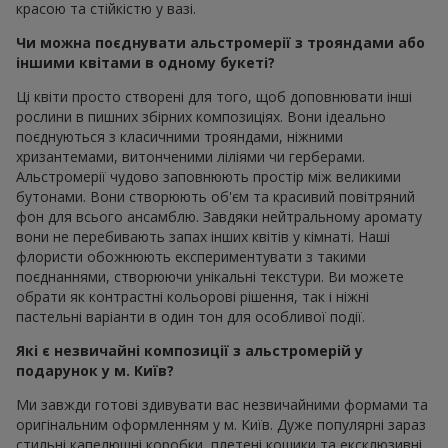
красою та стійкістю у вазі.
Чи можна поєднувати альстромерії з трояндами або
іншими квітами в одному букеті?
Ці квіти просто створені для того, щоб доповнювати інші
рослини в пишних збірних композиціях. Вони ідеально
поєднуються з класичними трояндами, ніжними
хризантемами, витонченими ліліями чи герберами.
Альстромерії чудово заповнюють простір між великими
бутонами. Вони створюють об'єм та красивий повітряний
фон для всього ансамблю. Завдяки нейтральному аромату
вони не перебивають запах інших квітів у кімнаті. Наші
флористи обожнюють експериментувати з такими
поєднаннями, створюючи унікальні текстури. Ви можете
обрати як контрастні кольорові рішення, так і ніжні
пастельні варіанти в один тон для особливої події.
Які є незвичайні композиції з альстромерій у
подарунок у м. Київ?
Ми завжди готові здивувати вас незвичайними формами та
оригінальним оформленням у м. Київ. Дуже популярні зараз
стильні капелюшні коробки, плетені кошики та ексклюзивні