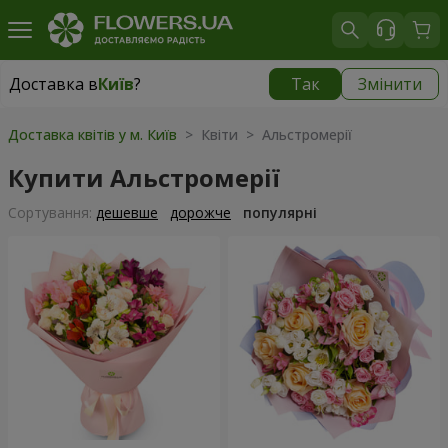
Доставка в
Київ
?
Так
Змінити
Доставка в
Київ
|
безкоштовно
Доставка квітів у м. Київ
> Квіти > Альстромерії
Купити Альстромерії
Сортування:
дешевше
дорожче
популярні