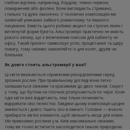
глибокі відтінки, наприклад, бордові, темно-червоні,
помаранчеві або фіолені. Вони виглядають стримано,
стильно та дуже лаконічно. У чоловічих композиціях ми
зазвичай уникаємо зайвого романтизму та пишного
пакування. Замість цього робимо акцент на строгих лініях і
витягнутій формі букета. Альстромерії практично не мають
різкого запаху, що є величезним плюсом для кабінету чи
офісу. Такий презент символізує успіх, процвітання та щиру
повагу, тому сміливо замовляйте їх для колег, друзів чи
близьких.
Як довго стоять альстромерії у вазі?
Ці квіти вважаються справжніми рекордсменами серед
зрізаних рослин. При правильному догляді вони легко
залишаються свіжими та красивими до двох тижнів. Секрет
у тому, що бутони на гілочках розпускаються по черзі. Коли
одні квіти вже відцвітають, інші тільки починають
відкривати свої пелюстки. Завдяки цьому композиція щодня
змінюється і довго тішить око в кімнаті. Головне — вчасно
прибирати зів'ялі елементи, щоб звільнить місце для нових.
Ми привозимо рослини у м. Київ максимально свіжими,
тому ви точно встигнете насолодитися їхньою природною