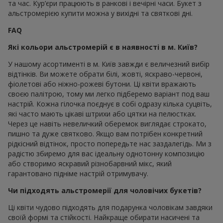
та час. Кур’єри працюють в ранкові і вечірні часи. Букет з
альстромерією купити можна у вихідні та святкові дні.
FAQ
Які кольори альстромерій є в наявності в м. Київ?
У нашому асортименті в м. Київ завжди є величезний вибір
відтінків. Ви можете обрати білі, жовті, яскраво-червоні,
фіолетові або ніжно-рожеві бутони. Ці квіти вражають
своєю палітрою, тому ми легко підберемо варіант под ваш
настрій. Кожна гілочка поєднує в собі одразу кілька суцвіть,
які часто мають цікаві штрихи або цятки на пелюстках.
Через це навіть невеличкий оберемок виглядає строкато,
пишно та дуже святково. Якщо вам потрібен конкретний
рідкісний відтінок, просто попередьте нас заздалегідь. Ми з
радістю збиремо для вас ідеальну однотонну композицію
або створимо яскравий різнобарвний мікс, який
гарантовано підніме настрій отримувачу.
Чи підходять альстромерії для чоловічих букетів?
Ці квіти чудово підходять для подарунка чоловікам завдяки
своїй формі та стійкості. Найкраще обирати насичені та