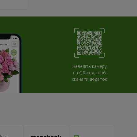
Наведіть камеру
на QR-код, щоб
скачати додаток