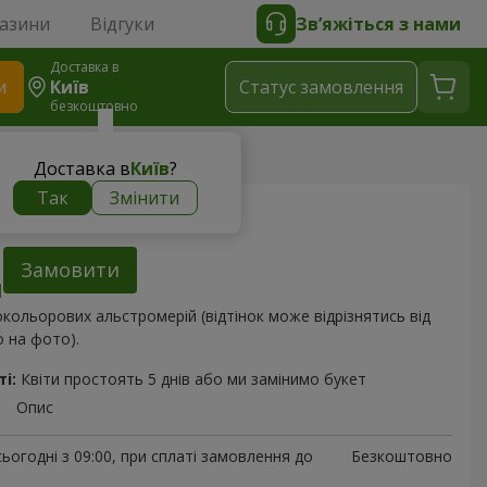
газини
Відгуки
Зв’яжіться з нами
Доставка в
и
Київ
Статус замовлення
безкоштовно
бе!"
Доставка в
Київ
?
Так
Змінити
 захваті від тебе!"
Замовити
окольорових альстромерій (відтінок може відрізнятись від
 на фото).
і:
Квіти простоять 5 днів або ми замінимо букет
Опис
ьогодні з 09:00, при сплаті замовлення до
Безкоштовно