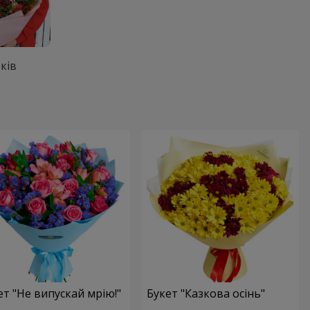
ків
ет "Не випускай мрію!"
Букет "Казкова осінь"