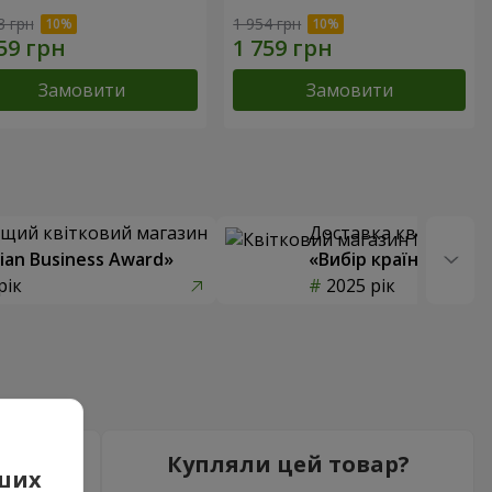
3 грн
1 954 грн
Замовити
Замовити
щий квітковий магазин
Доставка квітів року
ian Business Award»
«Вибір країни»
рік
2025 рік
5
Купляли цей товар?
аших