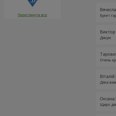
Вячесл
Переглянути все
Букет га
Виктор
Дякую
Тарови
Очень кр
Віталій
Дяка вам
Оксана
Щиро дяк