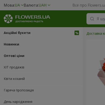
Мова:
UA
Валюта:
UAH
Все про Flowers.u
Акційні букети
Доставка кв
Новинки
Оптові ціни
ХІТ продажів
Квіти коханій
Гаряча пропозиція
День народження