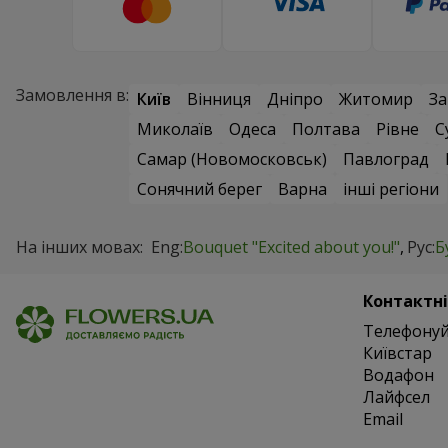
Замовлення в:
Київ
Вінниця
Дніпро
Житомир
За
Миколаїв
Одеса
Полтава
Рівне
С
Самар (Новомосковськ)
Павлоград
Сонячний берег
Варна
інші регіони
На інших мовах:
Eng:
Bouquet "Excited about you!"
Рус:
Б
Контактні
Телефонуй
Київстар
Водафон
Лайфсел
Email