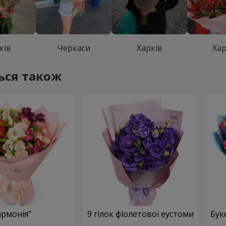
ків
Черкаси
Харків
Хар
ься також
армонія"
9 гілок фіолетової еустоми
Бук