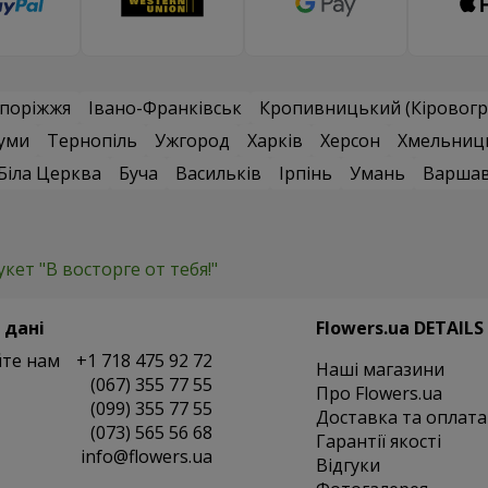
поріжжя
Івано-Франківськ
Кропивницький (Кіровогр
уми
Тернопіль
Ужгород
Харків
Херсон
Хмельниц
Біла Церква
Буча
Васильків
Ірпінь
Умань
Варша
укет "В восторге от тебя!"
 дані
Flowers.ua DETAILS
те нам
+1 718 475 92 72
Наші магазини
(067) 355 77 55
Про Flowers.ua
(099) 355 77 55
Доставка та оплата
(073) 565 56 68
Гарантії якості
info@flowers.ua
Відгуки