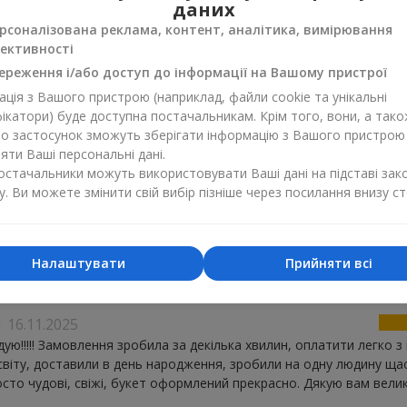
даних
рсоналізована реклама, контент, аналітика, вимірювання
ективності
ндр
23.07.2026
 оперативність! Все як завжди супер! Так тримати!
ереження і/або доступ до інформації на Вашому пристрої
ція з Вашого пристрою (наприклад, файли cookie та унікальні
ікатори) буде доступна постачальникам. Крім того, вони, а тако
02.07.2026
бо застосунок зможуть зберігати інформацію з Вашого пристрою
уже комунікабельні оператори, допомогли обрати, сплатити, від
ти Ваші персональні дані.
ьо фото (просила) Дівчатка, дякую велике ???
постачальники можуть використовувати Ваші дані на підставі зак
у. Ви можете змінити свій вибір пізніше через посилання внизу ст
ндр
03.06.2026
 оперативну доставку) все чудово, дружина і дитина залишилися
Налаштувати
Прийняти всі
ені ? Рекомендую FLOWERS
16.11.2025
ую!!!!! Замовлення зробила за декілька хвилин, оплатити легко з
світу, доставили в день народження, зробили на одну людину ща
сто чудові, свіжі, букет оформлений прекрасно. Дякую вам велике!!