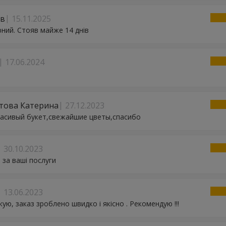
ав
15.11.2025
рний. Стояв майже 14 днів
17.06.2024
това Катерина
27.12.2023
асивый букет,свежайшие цветы,спасибо
30.10.2023
 за ваші послуги
13.06.2023
ую, заказ зроблено швидко і якісно . Рекомендую !!!