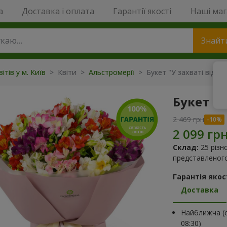
a
Доставка і оплата
Гарантії якості
Наші ма
Знайт
ітів у м. Київ
> Квіти >
Альстромерії
> Букет "У захваті від те
Букет "У
2 469 грн
Склад:
25 різн
представленого
Гарантія якост
Доставка
Найближча (с
08:30)