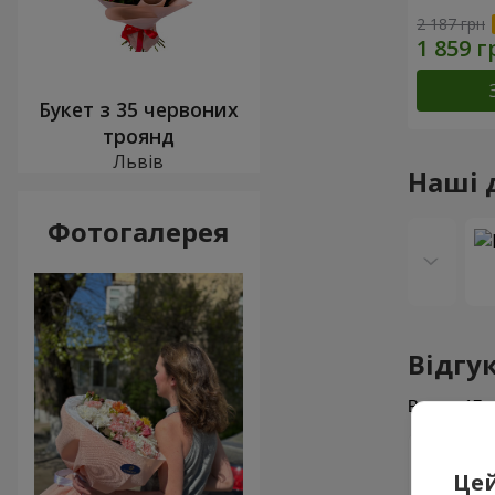
2 187 грн
Букет з 35 червоних
троянд
Львів
Наші 
Фотогалерея
Відгу
Всього
17
Євгеній
Цей
Чудова і