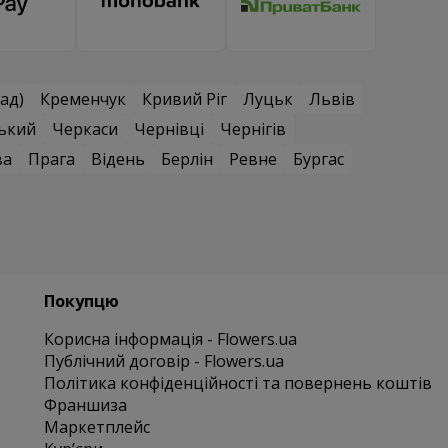
ад)
Кременчук
Кривий Ріг
Луцьк
Львів
ький
Черкаси
Чернівці
Чернігів
ва
Прага
Відень
Берлін
Ревне
Бургас
Покупцю
Корисна інформація - Flowers.ua
Публічний договір - Flowers.ua
Політика конфіденційності та повернень коштів
Франшиза
Маркетплейс