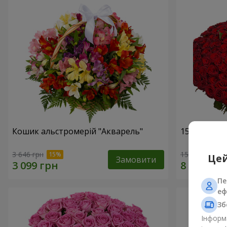
Кошик альстромерій "Акварель"
151 червон
3 646 грн
15 744 грн
Цей
Замовити
Пе
еф
Зб
Інформа