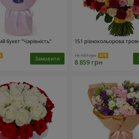
й букет "Чарівність"
151 різнокольорова троя
16 107 грн
Замовити