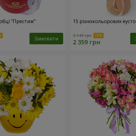
обці "Престиж"
15 різнокольорових еуст
3 145 грн
Замовити