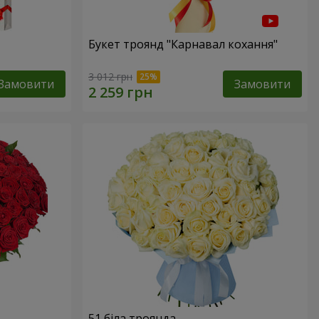
Букет троянд "Карнавал кохання"
3 012 грн
Замовити
Замовити
51 біла троянда