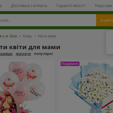
a
Доставка і оплата
Гарантії якості
Наші ма
Знайт
в у м. Біла
> Кому > Квіти мамі
ти квіти для мами
ешевше
дорожче
популярні