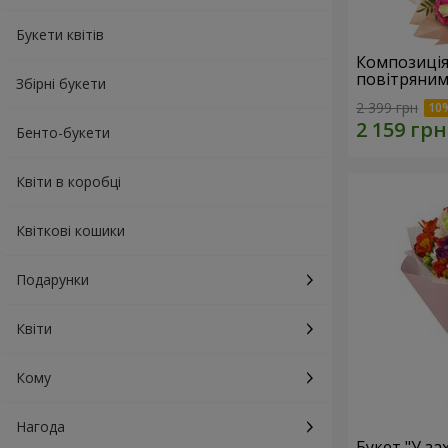
Букети квітів
Композиція
повітряним
Збірні букети
2 399 грн
Бенто-букети
Квіти в коробці
Квіткові кошики
Подарунки
Квіти
Кому
Нагода
Букет "У зах