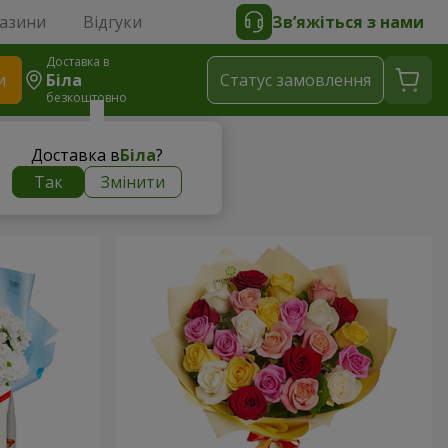
газини
Відгуки
Зв’яжіться з нами
Доставка в
и
Біла
Статус замовлення
безкоштовно
Доставка в
Біла
?
Так
Змінити