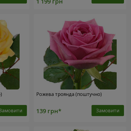
о)
Рожева троянда (поштучно)
Замовити
Замовити