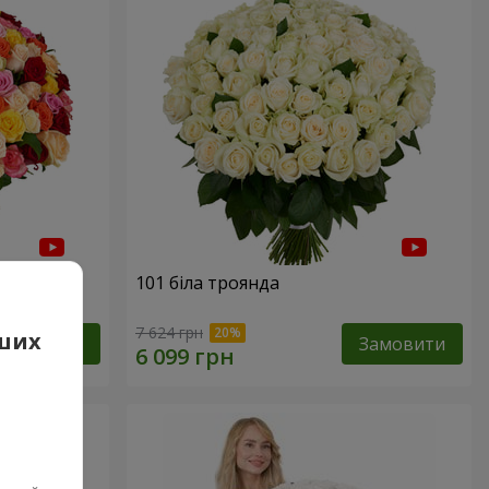
нда
101 біла троянда
7 624 грн
аших
Замовити
Замовити