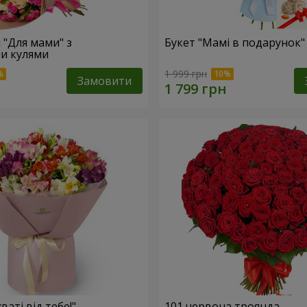
 "Для мами" з
Букет "Мамі в подарунок"
и кулями
1 999 грн
Замовити
ваті від тебе!"
101 червона троянда