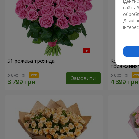
ідентиф
сайт а
обробля
Деякі 
інтерес
51 рожева троянда
Кошик "З 
побажанням
5 845 грн
5 865 грн
Замовити