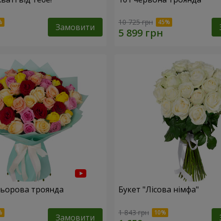
10 725 грн
Замовити
льорова троянда
Букет "Лісова німфа"
1 843 грн
Замовити