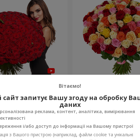
а троянда
101 різнокольорова троя
Вітаємо!
9 383 грн
 сайт запитує Вашу згоду на обробку В
Замовити
даних
рсоналізована реклама, контент, аналітика, вимірювання
ективності
ереження і/або доступ до інформації на Вашому пристрої
ція з Вашого пристрою (наприклад, файли cookie та унікальні