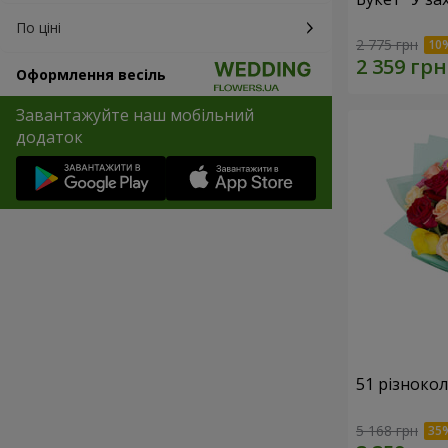
По ціні
2 775 грн
Оформлення весіль
Завантажуйте наш мобільний
додаток
51 різноко
5 168 грн