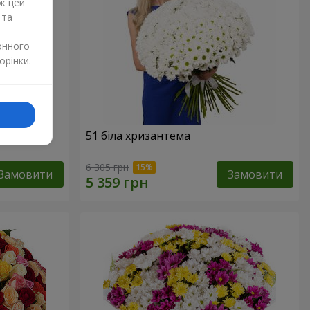
ж цей
 та
онного
орінки.
51 біла хризантема
6 305 грн
Замовити
Замовити