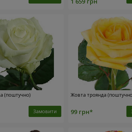
да (поштучно)
Жовта троянда (поштучн
Замовити