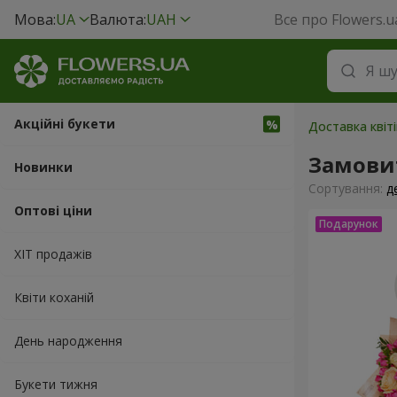
Мова:
UA
Валюта:
UAH
Все про Flowers.u
Акційні букети
Доставка квіті
Замови
Новинки
Сортування:
д
Оптові ціни
ХІТ продажів
Квіти коханій
День народження
Букети тижня