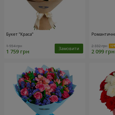
Букет "Краса"
Романтични
1 954 грн
2 332 грн
Замовити