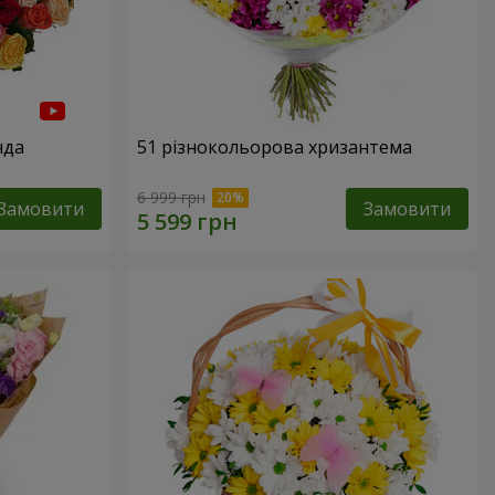
нда
51 різнокольорова хризантема
6 999 грн
Замовити
Замовити