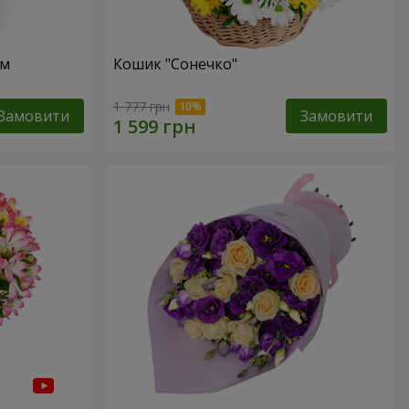
ом
Кошик "Сонечко"
1 777 грн
Замовити
Замовити