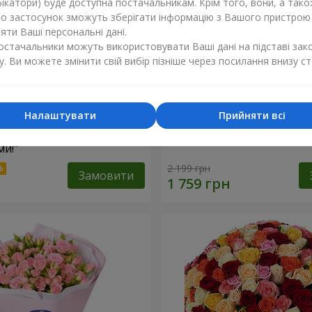
ікатори) буде доступна постачальникам. Крім того, вони, а тако
бо застосунок зможуть зберігати інформацію з Вашого пристрою
ти Ваші персональні дані.
постачальники можуть використовувати Ваші дані на підставі зак
у. Ви можете змінити свій вибір пізніше через посилання внизу ст
Налаштувати
Прийняти всі
найкращими
Кошик "Янголятко"
и!"
2 199 грн
Замовити